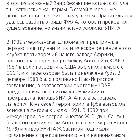
вторглись в южный Заир бежавшие когда-то оттуда
т.н. катангские жандармы. В самой А. военные
действия шли с переменным успехом. Правительству
удалось разбить отряды ФНЛА, который прекратил
существование, но значительно усилился УНИТА.
В 1982 американская дипломатия предприняла
первую попытку найти политическое решение этого
клубка противоречий на юго-западе Африки,
организовав переговоры между Анголой и ЮАР. С
1987 в роли посредника США выступили вместе с
СССР, и к переговорам была привлечена Куба. В
декабре 1988 было подписано Нью-Йоркское
соглашение, в соответствии с которым ЮАР
предоставляла независимость Намибии и
прекращала помощь УНИТА, Ангола закрывала
лагеря АНК на своей территории, а Куба выводила
войска из Анголы к июлю 1991. В 1989 при
международном посредничестве Ж. Э. душ Сантуш
(ставший президентом Анголы после смерти Нето в
1979) и лидер УНИТА Ж.Савимби подписали
соглашение о прекращении огня и национальном