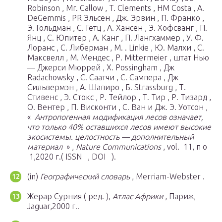
Robinson , Mr. Callow , T. Clements , HM Costa , A.
DeGemmis , PR Эльсен , Дж. Эрвин , П. Франко ,
Э. Гольдман , С. Гетц , А. Хансен , Э. Хофсванг , П.
Янц , С. Юпитер , А. Канг , П. Лангхаммер , У. Ф.
Лоранс , С. Либерман , М. . Linkie , Ю. Малхи , С.
Максвелл , М. Мендес , Р. Mittermeier , штат Нью
— Джерси Мюррей , Х. Possingham , Дж
Radachowsky , С. Саатчи , С. Сампера , Дж
Сильвермэн , А. Шапиро , Б. Strassburg , Т.
Стивенс , Э. Стокс , Р. Тейлор , Т. Тир , Р. Тизард ,
О. Вентер , П. Висконти , С. Ван и Дж. Э. Уотсон ,
«
Антропогенная модификация лесов означает,
что только 40% оставшихся лесов имеют высокие
экосистемы. целостность — дополнительный
материал
» ,
Nature Communications
,
vol.
11,
п о
1,2020 г.
( ISSN , DOI )
.
(in)
Географический словарь
, Merriam-Webster .
Жерар Сурния (
ред.
),
Атлас Африки
, Париж,
Jaguar,2000 г..