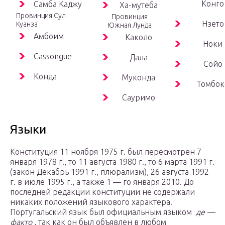
Конго
Самба Каджу
Ха-мутеба
Провинция Сул
Провинция
Нзето
Куанза
Южная Лунда
Амбоим
Каколо
Ноки
Cassongue
Дала
Сойо
Конда
Муконда
Томбок
Сауримо
Языки
Конституция 11 ноября 1975 г. был пересмотрен 7
января 1978 г., то 11 августа 1980 г., то 6 марта 1991 г.
(закон Декабрь 1991 г., плюрализм), 26 августа 1992
г. в июле 1995 г., а также
1 — го
января 2010. До
последней редакции конституции не содержали
никаких положений языкового характера.
Португальский язык был официальным языком
де —
факто
, так как он был объявлен в любом