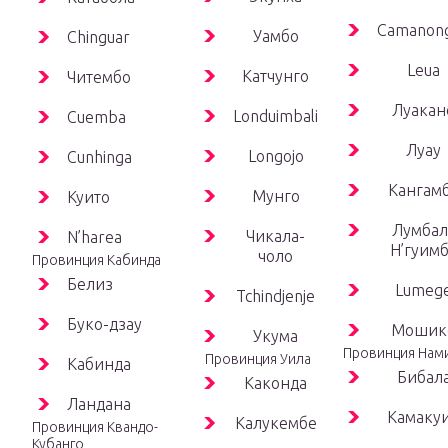
Camanon
Уамбо
Chinguar
Leua
Катчунго
Читембо
Луакан
Londuimbali
Cuemba
Луау
Longojo
Cunhinga
Кангам
Мунго
Куито
Лумбал
Чикала-
N’harea
Н’гуим
чоло
Провинция Кабинда
Белиз
Lumeg
Tchindjenje
Буко-дзау
Мошик
Укума
Провинция Нам
Провинция Уила
Кабинда
Бибал
Каконда
Ландана
Камаку
Калукембе
Провинция Квандо-
Кубанго