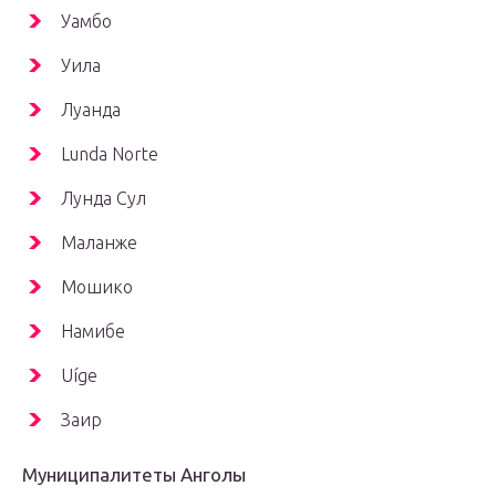
Уамбо
Уила
Луанда
Lunda Norte
Лунда Сул
Маланже
Мошико
Намибе
Uíge
Заир
Муниципалитеты Анголы