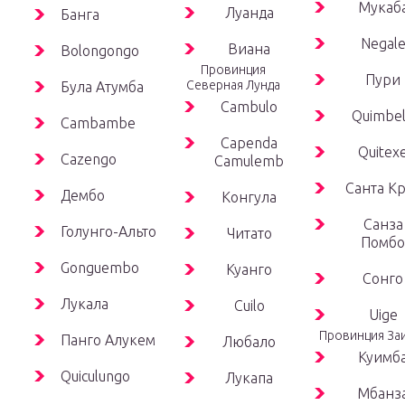
Мукаб
Луанда
Банга
Negal
Виана
Bolongongo
Провинция
Пури
Северная Лунда
Була Атумба
Cambulo
Quimbe
Cambambe
Capenda
Quitex
Cazengo
Camulemb
Санта К
Дембо
Конгула
Санза
Голунго-Альто
Читато
Помбо
Gonguembo
Куанго
Сонго
Лукала
Cuilo
Uige
Провинция За
Панго Алукем
Любало
Куимб
Quiculungo
Лукапа
Мбанз