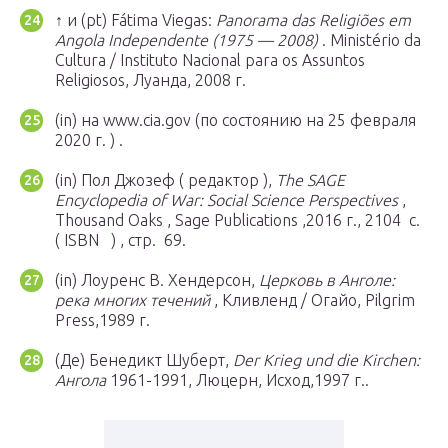
↑ и
(pt)
Fátima Viegas:
Panorama das Religiões em
Angola Independente (1975 — 2008)
. Ministério da
Cultura / Instituto Nacional para os Assuntos
Religiosos, Луанда, 2008 г.
(in)
на www.cia.gov
(по состоянию на 25 февраля
2020 г. )
.
(in)
Пол Джозеф (
редактор
),
The SAGE
Encyclopedia of War: Social Science Perspectives
,
Thousand Oaks , Sage Publications ,2016 г., 2104
с.
( ISBN )
,
стр.
69.
(in)
Лоуренс В. Хендерсон,
Церковь в Анголе:
река многих течений
, Кливленд / Огайо, Pilgrim
Press,1989 г.
(Де)
Бенедикт Шуберт,
Der Krieg und die Kirchen:
Ангола
1961-1991, Люцерн, Исход,1997 г..