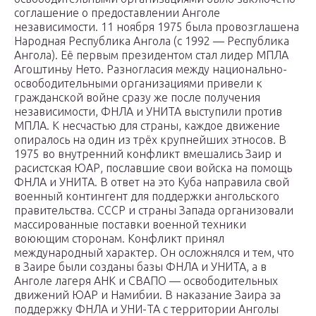
соглашение о предоставлении Анголе
независимости. 11 ноября 1975 была провозглашена
Народная Республика Ангола (с 1992 — Республика
Ангола). Её первым президентом стал лидер МПЛА
Агоштиньу Нето. Разногласия между национально-
освободительными организациями привели к
гражданской войне сразу же после получения
независимости, ФНЛА и УНИТА выступили против
МПЛА. К несчастью для страны, каждое движение
опиралось на один из трёх крупнейших этносов. В
1975 во внутренний конфликт вмешались Заир и
расистская ЮАР, пославшие свои войска на помощь
ФНЛА и УНИТА. В ответ на это Куба направила свой
военный контингент для поддержки ангольского
правительства. СССР и страны Запада организовали
массированные поставки военной техники
воюющим сторонам. Конфликт принял
международный характер. Он осложнялся и тем, что
в Заире были созданы базы ФНЛА и УНИТА, а в
Анголе лагеря АНК и СВАПО — освободительных
движений ЮАР и Намибии. В наказание Заира за
поддержку ФНЛА и УНИ-ТА с территории Анголы