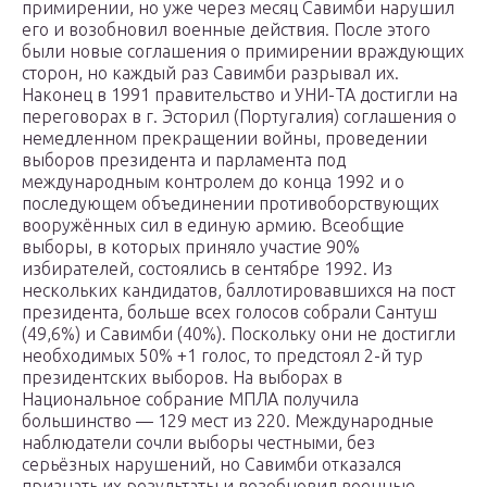
примирении, но уже через месяц Савимби нарушил
его и возобновил военные действия. После этого
были новые соглашения о примирении враждующих
сторон, но каждый раз Савимби разрывал их.
Наконец в 1991 правительство и УНИ-ТА достигли на
переговорах в г. Эсторил (Португалия) соглашения о
немедленном прекращении войны, проведении
выборов президента и парламента под
международным контролем до конца 1992 и о
последующем объединении противоборствующих
вооружённых сил в единую армию. Всеобщие
выборы, в которых приняло участие 90%
избирателей, состоялись в сентябре 1992. Из
нескольких кандидатов, баллотировавшихся на пост
президента, больше всех голосов собрали Сантуш
(49,6%) и Савимби (40%). Поскольку они не достигли
необходимых 50% +1 голос, то предстоял 2-й тур
президентских выборов. На выборах в
Национальное собрание МПЛА получила
большинство — 129 мест из 220. Международные
наблюдатели сочли выборы честными, без
серьёзных нарушений, но Савимби отказался
признать их результаты и возобновил военные