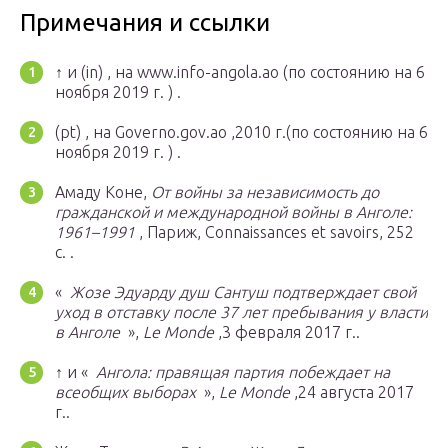
Примечания и ссылки
↑ и
(in)
, на www.info-angola.ao
(по состоянию на 6
ноября 2019 г. )
.
(pt)
, на Governo.gov.ao ,2010 г.
(по состоянию на 6
ноября 2019 г. )
.
Амаду Коне,
От войны за независимость до
гражданской и международной войны в Анголе:
1961–1991
, Париж, Connaissances et savoirs, 252
с.
.
«
Жозе Эдуарду душ Сантуш подтверждает свой
уход в отставку после 37 лет пребывания у власти
в Анголе
»,
Le Monde
,3 февраля 2017 г..
↑ и «
Ангола: правящая партия побеждает на
всеобщих выборах
»,
Le Monde
,24 августа 2017
г..