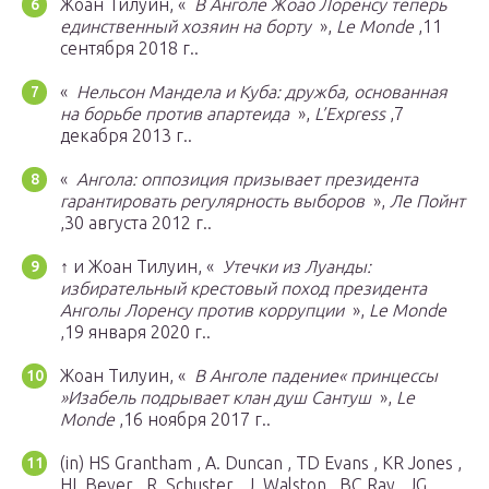
Жоан Тилуин, «
В Анголе Жоао Лоренсу теперь
единственный хозяин на борту
»,
Le Monde
,11
сентября 2018 г..
«
Нельсон Мандела и Куба: дружба, основанная
на борьбе против апартеида
»,
L’Express
,7
декабря 2013 г..
«
Ангола: оппозиция призывает президента
гарантировать регулярность выборов
»,
Ле Пойнт
,30 августа 2012 г..
↑ и Жоан Тилуин, «
Утечки из Луанды:
избирательный крестовый поход президента
Анголы Лоренсу против коррупции
»,
Le Monde
,19 января 2020 г..
Жоан Тилуин, «
В Анголе падение« принцессы
»Изабель подрывает клан душ Сантуш
»,
Le
Monde
,16 ноября 2017 г..
(in)
HS Grantham , A. Duncan , TD Evans , KR Jones ,
HL Beyer , R. Schuster , J. Walston , BC Ray , JG