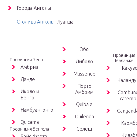
Города Анголы
Столица Анголы
: Луанда.
Эбо
Провинция
Провинция Бенго
Маланже
Либоло
Амбриз
Какуз
Mussende
Данде
Каланду
Порто
Иколо и
Амбоим
Cambund
Бенго
catemb
Quibala
Намбуангонго
Cangand
Quilenda
Quicama
Каомб
Селеш
Провинция Бенгела
Киваб
Байя Фарта