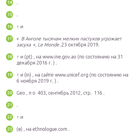
.
.
↑ и
«
В Анголе тысячам мелких пастухов угрожает
засуха
»,
Le Monde
,23 октября 2019.
↑ и
(pt)
, на www.ine.gov.ao
(по состоянию на 31
декабря 2016 г. )
.
↑ и
(in)
, на сайте www.unicef.org
(по состоянию на
6 ноября 2019 г. )
.
Geo ,
п о
403, сентябрь 2012,
стр.
116 .
.
↑ и
(в)
, на ethnologue.com .