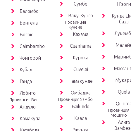
Сумбе
Н’зоги
Баломбо
Ваку-Кунго
Кунда Д
базэ
Провинция
Бенгела
Кунене
Лукемб
Кахама
Bocoio
Малай
Cuanhama
Caimbambo
Марим
Курока
Чонгорой
Массан
Cuvelai
Кубал
Мукар
Намакунде
Ганда
Quela
Омбаджа
Лобито
Провинция Уамбо
Провинция Бие
Quirim
Bailundo
Андуло
Провинция
Мошико
Каала
Камакупа
Альто
Замбез
Экунха
Катабола