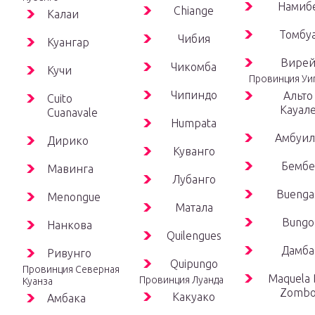
Намиб
Chiange
Калаи
Томбу
Чибия
Куангар
Вире
Чикомба
Кучи
Провинция Уи
Чипиндо
Альто
Cuito
Кауал
Cuanavale
Humpata
Амбуил
Дирико
Куванго
Бембе
Мавинга
Лубанго
Buenga
Menongue
Матала
Bungo
Нанкова
Quilengues
Дамба
Ривунго
Quipungo
Провинция Северная
Maquela
Провинция Луанда
Куанза
Zomb
Какуако
Амбака