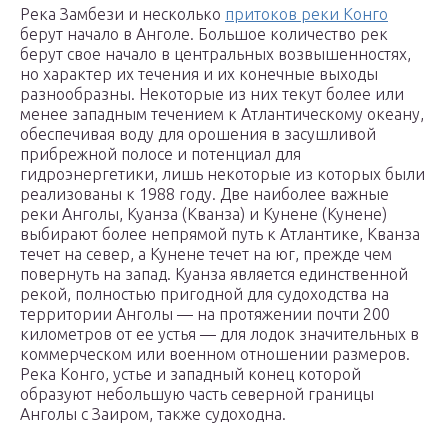
Река Замбези и несколько
притоков реки Конго
берут начало в Анголе. Большое количество рек
берут свое начало в центральных возвышенностях,
но характер их течения и их конечные выходы
разнообразны. Некоторые из них текут более или
менее западным течением к Атлантическому океану,
обеспечивая воду для орошения в засушливой
прибрежной полосе и потенциал для
гидроэнергетики, лишь некоторые из которых были
реализованы к 1988 году. Две наиболее важные
реки Анголы, Куанза (Кванза) и Кунене (Кунене)
выбирают более непрямой путь к Атлантике, Кванза
течет на север, а Кунене течет на юг, прежде чем
повернуть на запад. Куанза является единственной
рекой, полностью пригодной для судоходства на
территории Анголы — на протяжении почти 200
километров от ее устья — для лодок значительных в
коммерческом или военном отношении размеров.
Река Конго, устье и западный конец которой
образуют небольшую часть северной границы
Анголы с Заиром, также судоходна.