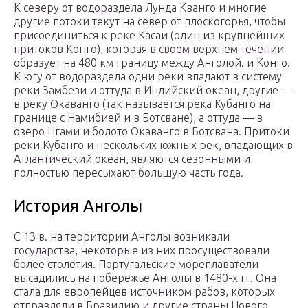
К северу от водораздела Лунда Кванго и многие
другие потоки текут на север от плоскогорья, чтобы
присоединиться к реке Касаи (один из крупнейших
притоков Конго), которая в своем верхнем течении
образует на 480 км границу между Анголой. и Конго.
К югу от водораздела одни реки впадают в систему
реки Замбези и оттуда в Индийский океан, другие —
в реку Окаванго (так называется река Кубанго на
границе с Намибией и в Ботсване), а оттуда — в
озеро Нгами и болото Окаванго в Ботсвана. Притоки
реки Кубанго и нескольких южных рек, впадающих в
Атлантический океан, являются сезонными и
полностью пересыхают большую часть года.
История Анголы
С 13 в. на территории Анголы возникали
государства, некоторые из них просуществовали
более столетия. Португальские мореплаватели
высадились на побережье Анголы в 1480-х гг. Она
стала для европейцев источником рабов, которых
отправляли в Бразилию и другие страны Нового