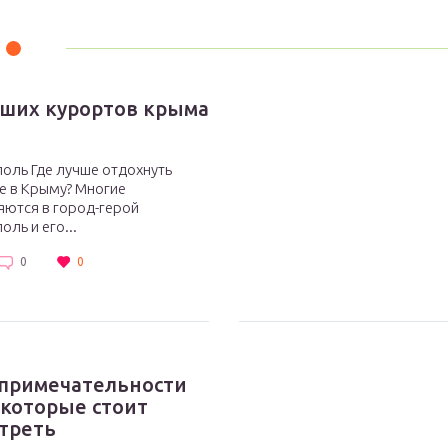
чших курортов крыма
оль Где лучше отдохнуть
е в Крыму? Многие
яются в город-герой
оль и его...
0
0
примечательности
 которые стоит
треть