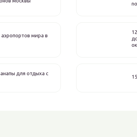
лонов москвы
no
12
 аэропортов мира в
д
о
анапы для отдыха с
15