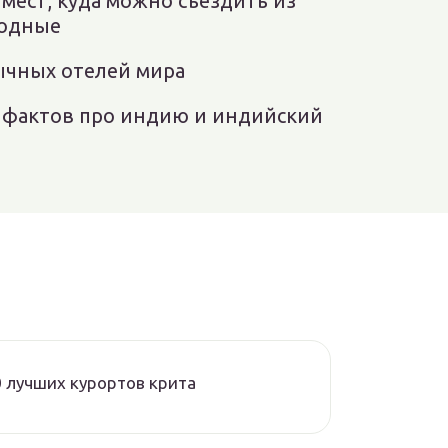
мест, куда можно съездить из
ходные
ычных отелей мира
 фактов про индию и индийский
 лучших курортов крита