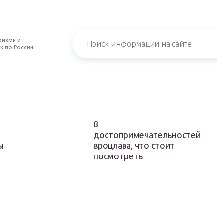
ризме и
х по России
8
достопримечательностей
ы
вроцлава, что стоит
посмотреть