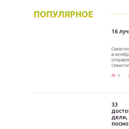
ПОПУЛЯРНОЕ
16 лу
Севастоп
в октябр
отправл
Севастоп
2
33
досто
дели,
посмо