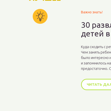
Важно знать!
30 разв
детей в
Куда сходить с р
Чем занять ребен
было интересно и
и запомнилось на
предостаточно. С
ЧИТАТЬ ДА