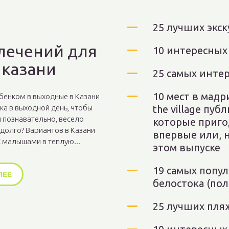
25 лучших экск
лечений для
10 интересных
 казани
25 самых инте
10 мест в мадр
ебенком в выходные в Казани
ка в выходной день, чтобы
the village пу
 познавательно, весело
которые пригод
долго? Вариантов в Казани
впервые или, н
 малышами в теплую...
этом выпуске
19 самых попу
ЛЕЕ
белостока (по
25 лучших пля