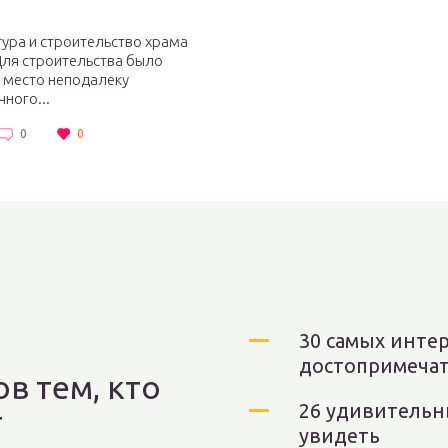
ура и строительство храма
Для строительства было
 место неподалеку
чного...
0
0
30 самых инте
достопримечат
ов тем, кто
26 удивительн
т
увидеть