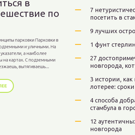
ться в
7 нетуристичес
тешествие по
посетить в ста
9 лучших остр
инципы парковки Парковки в
1 фунт стерлин
одземными и уличными. На
 указатели, а наиболее
27 достоприме
ы на картах. С подземными
новгорода, ко
езжаешь, вытягиваешь...
3 истории, как
ЛЕЕ
лотерее: срок
4 способа добр
стамбула в гор
12 аутентичны
новгорода