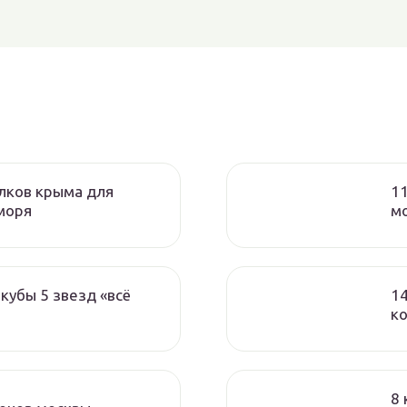
лков крыма для
11
моря
мо
кубы 5 звезд «всё
1
к
8 