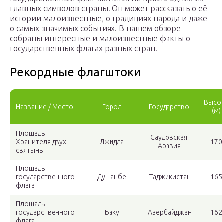
главных символов страны. Он может рассказать о её
истории малоизвестные, о традициях народа и даже
о самых значимых событиях. В нашем обзоре
собраны интересные и малоизвестные факты о
государственных флагах разных стран.
Рекордные флагштоки
Высо
Название / Место
Город
Государство
(м)
Площадь
Саудовская
Хранителя двух
Джидда
170
Аравия
святынь
Площадь
государственного
Душанбе
Таджикистан
165
флага
Площадь
государственного
Баку
Азербайджан
162
флага