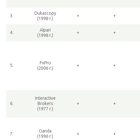
Dukascopy
3.
+
+
(1998 г.)
Alpari
4.
+
+
(1998 г.)
FxPro
5.
+
+
(2006 г.)
Interactive
6.
Brokers
+
+
(1977 г.)
Oanda
7.
+
+
(1996 г.)