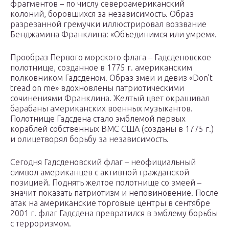
фрагментов – по числу североамериканский
колоний, боровшихся за независимость. Образ
разрезанной гремучки иллюстрировал воззвание
Бенджамина Франклина: «Объединимся или умрем».
Прообраз Первого морского флага – Гадсденовское
полотнище, созданное в 1775 г. американским
полковником Гадсденом. Образ змеи и девиз «Don’t
tread on me» вдохновлены патриотическими
сочинениями Франклина. Желтый цвет окрашивал
барабаны американских военных музыкантов.
Полотнище Гадсдена стало эмблемой первых
кораблей собственных ВМС США (созданы в 1775 г.)
и олицетворял борьбу за независимость.
Сегодня Гадсденовский флаг – неофициальный
символ американцев с активной гражданской
позицией. Поднять желтое полотнище со змеей –
значит показать патриотизм и неповиновение. После
атак на американские торговые центры в сентябре
2001 г. флаг Гадсдена превратился в эмблему борьбы
с терроризмом.