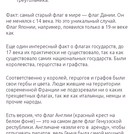
треугольника.
Факт: самый старый флаг в мире — флаг Дании. Он
не менялся с 14 века. Но это уникальный случай.
Флаг Японии, например, появился только в 19-м веке
как
Еще один интересный факт о флагах государств, до
17 века их практически не существовало, так ка как
существовало самих национальных государств. Были
королевства, герцогства и графства.
Соответственно у королей, герцогов и графов были
свои гербы и цвета. Люди жившие на территории
современной Франции не подозревали ни о каких
трехцветных флагах, так же как итальянцы, немцы и
прочие народы.
Есть версия, что флаг Англии (красный крест на
белом фоне) — это на самом деле флаг Генуэзской
республики. Англичане «взяли его в аренду», чтобы
отпугивать пиратов, ведь Генуя была самой мощной