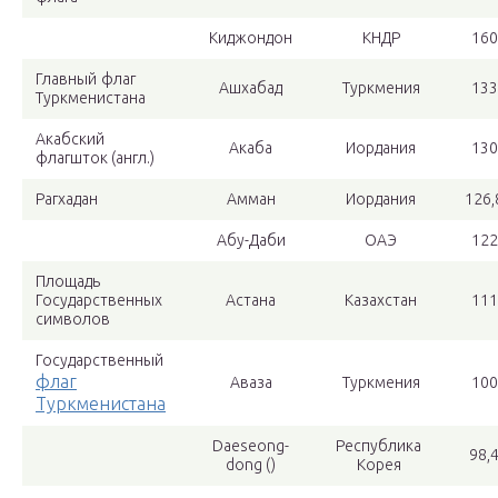
Киджондон
КНДР
160
Главный флаг
Ашхабад
Туркмения
133
Туркменистана
Акабский
Акаба
Иордания
130
флагшток (англ.)
Рагхадан
Амман
Иордания
126,
Абу-Даби
ОАЭ
122
Площадь
Государственных
Астана
Казахстан
111
символов
Государственный
флаг
Аваза
Туркмения
100
Туркменистана
Daeseong-
Республика
98,
dong ()
Корея