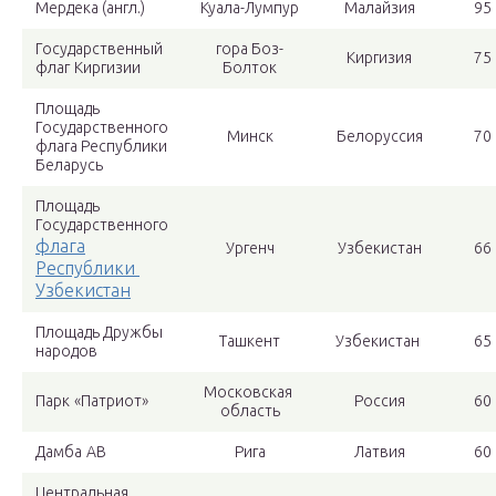
Мердека (англ.)
Куала-Лумпур
Малайзия
95
Государственный
гора Боз-
Киргизия
75
флаг Киргизии
Болток
Площадь
Государственного
Минск
Белоруссия
70
флага Республики
Беларусь
Площадь
Государственного
флага
Ургенч
Узбекистан
66
Республики
Узбекистан
Площадь Дружбы
Ташкент
Узбекистан
65
народов
Московская
Парк «Патриот»
Россия
60
область
Дамба AB
Рига
Латвия
60
Центральная