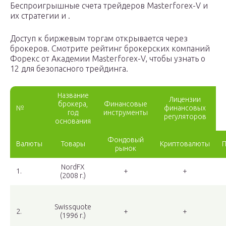
Беспроигрышные счета трейдеров Masterforex-V и
их стратегии и .
Доступ к биржевым торгам открывается через
брокеров. Смотрите рейтинг брокерских компаний
Форекс от Академии Masterforex-V, чтобы узнать о
12 для безопасного трейдинга.
Название
Лицензии
брокера,
Финансовые
№
финансовых
год
инструменты
регуляторов
основания
Фондовый
Валюты
Товары
Криптовалюты
рынок
NordFX
1.
+
+
(2008 г.)
Swissquote
2.
+
+
(1996 г.)