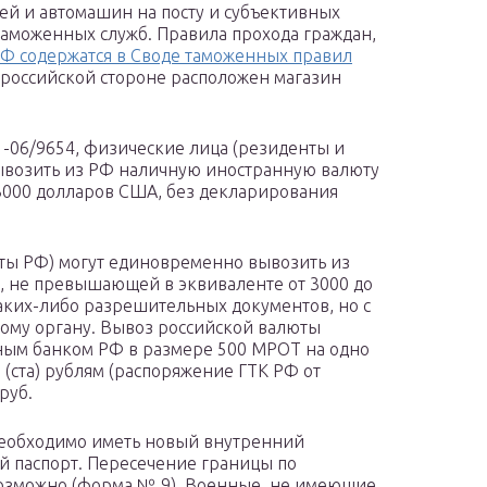
дей и автомашин на посту и субъективных
аможенных служб. Правила прохода граждан,
РФ содержатся в Своде таможенных правил
 российской стороне расположен магазин
1-06/9654, физические лица (резиденты и
ывозить из РФ наличную иностранную валюту
3000 долларов США, без декларирования
ты РФ) могут единовременно вывозить из
, не превышающей в эквиваленте от 3000 до
аких-либо разрешительных документов, но с
му органу. Вывоз российской валюты
ым банком РФ в размере 500 МРОТ на одно
 (ста) рублям (распоряжение ГТК РФ от
руб.
необходимо иметь новый внутренний
й паспорт. Пересечение границы по
озможно (форма № 9). Военные, не имеющие