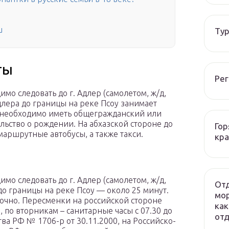
u
Тур
ты
Рег
имо следовать до г. Адлер (самолетом, ж/д,
длера до границы на реке Псоу занимает
ы необходимо иметь общегражданский или
ельство о рождении. На абхазской стороне до
Гор
аршрутные автобусы, а также такси.
кра
имо следовать до г. Адлер (самолетом, ж/д,
Отд
до границы на реке Псоу — около 25 минут.
мор
точно. Пересменки на российской стороне
как
5, по вторникам – санитарные часы с 07.30 до
отд
ва РФ № 1706-р от 30.11.2000, на Российско-