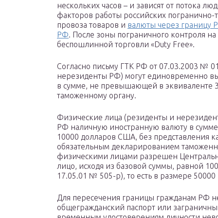
нескольких часов – и зависят от потока лю
факторов работы российских погранично-т
провоза товаров и
валюты через границу 
РФ
. После зоны пограничного контроля на
беспошлинной торговли «Duty Free».
Согласно письму ГТК РФ от 07.03.2003 № 0
нерезиденты РФ) могут единовременно в
в сумме, не превышающей в эквиваленте 
таможенному органу.
Физические лица (резиденты и нерезиден
РФ наличную иностранную валюту в сумме
10000 долларов США, без представления к
обязательным декларированием таможенно
физическими лицами разрешен Центральн
лицо, исходя из базовой суммы, равной 100
17.05.01 № 505-р), то есть в размере 50000 
Для пересечения границы гражданам РФ 
общегражданский паспорт или заграничны
временным удостоверениям личности нев