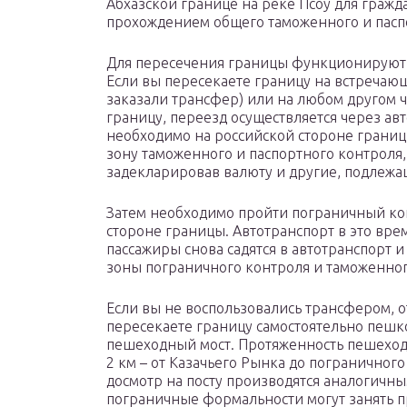
Абхазской границе на реке Псоу для граж
прохождением общего таможенного и пасп
Для пересечения границы функционируют 
Если вы пересекаете границу на встречающ
заказали трансфер) или на любом другом 
границу, переезд осуществляется через ав
необходимо на российской стороне границ
зону таможенного и паспортного контроля,
задекларировав валюту и другие, подлеж
Затем необходимо пройти пограничный ко
стороне границы. Автотранспорт в это вре
пассажиры снова садятся в автотранспорт 
зоны пограничного контроля и таможенного
Если вы не воспользовались трансфером, о
пересекаете границу самостоятельно пешк
пешеходный мост. Протяженность пешеходн
2 км – от Казачьего Рынка до пограничног
досмотр на посту производятся аналогичны
пограничные формальности могут занять п