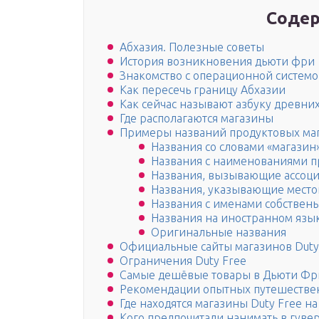
Содер
Абхазия. Полезные советы
История возникновения дьюти фри
Знакомство с операционной системо
Как пересечь границу Абхазии
Как сейчас называют азбуку древних
Где располагаются магазины
Примеры названий продуктовых ма
Названия со словами «магазин»
Названия с наименованиями п
Названия, вызывающие ассоц
Названия, указывающие мест
Названия с именами собствен
Названия на иностранном язы
Оригинальные названия
Официальные сайты магазинов Duty
Ограничения Duty Free
Самые дешёвые товары в Дьюти Фр
Рекомендации опытных путешестве
Где находятся магазины Duty Free н
Кого предпочитали нанимать в гувер