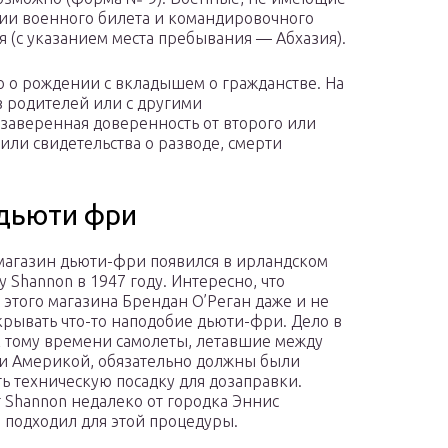
нии военного билета и командировочного
 (с указанием места пребывания — Абхазия).
о о рождении с вкладышем о гражданстве. На
з родителей или с другими
заверенная доверенность от второго или
или свидетельства о разводе, смерти
 дьюти фри
агазин дьюти-фри появился в ирландском
у Shannon в 1947 году. Интересно, что
 этого магазина Брендан О’Реган даже и не
крывать что-то наподобие дьюти-фри. Дело в
 к тому времени самолеты, летавшие между
и Америкой, обязательно должны были
ь техническую посадку для дозаправки.
 Shannon недалеко от городка Эннис
 подходил для этой процедуры.