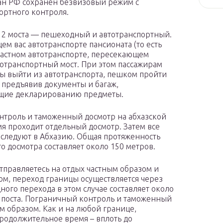
дан РФ сохранен безвизовый режим с
ортного контроля.
2 моста — пешеходный и автотранспортный.
ем вас автотранспорте пансионата (то есть
частном автотранспорте, пересекающем
тотранспортный мост. При этом пассажирам
ы выйти из автотранспорта, пешком пройти
 предъявив документы и багаж,
ащие декларированию предметы.
нтроль и таможенный досмотр на абхазской
мя проходит отдельный досмотр. Затем все
и следуют в Абхазию. Общая протяженность
 досмотра составляет около 150 метров.
тправляетесь на отдых частным образом и
ом, переход границы осуществляется через
ого перехода в этом случае составляет около
о поста. Пограничный контроль и таможенный
м образом. Как и на любой границе,
родолжительное время – вплоть до