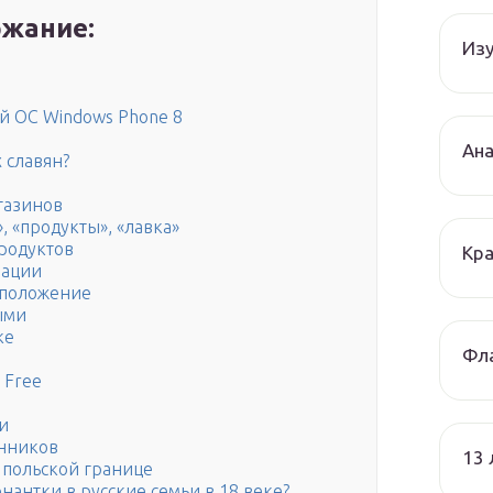
жание:
Изу
й ОС Windows Phone 8
Ана
 славян?
газинов
, «продукты», «лавка»
родуктов
Кра
иации
оположение
ыми
ке
Фла
 Free
и
нников
13
а польской границе
нантки в русские семьи в 18 веке?