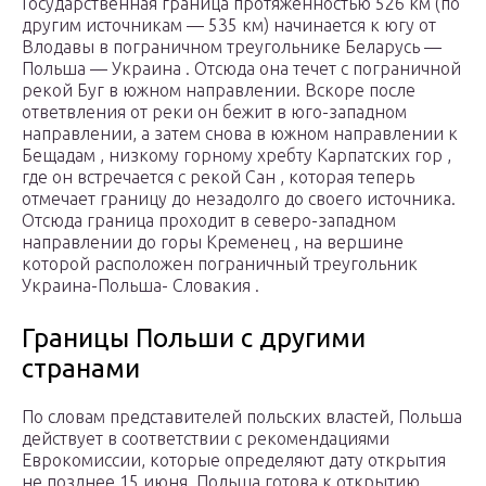
Государственная граница протяженностью 526 км (по
другим источникам — 535 км) начинается к югу от
Влодавы в пограничном треугольнике Беларусь —
Польша — Украина . Отсюда она течет с пограничной
рекой Буг в южном направлении. Вскоре после
ответвления от реки он бежит в юго-западном
направлении, а затем снова в южном направлении к
Бещадам , низкому горному хребту Карпатских гор ,
где он встречается с рекой Сан , которая теперь
отмечает границу до незадолго до своего источника.
Отсюда граница проходит в северо-западном
направлении до горы Кременец , на вершине
которой расположен пограничный треугольник
Украина-Польша- Словакия .
Границы Польши с другими
странами
По словам представителей польских властей, Польша
действует в соответствии с рекомендациями
Еврокомиссии, которые определяют дату открытия
не позднее 15 июня. Польша готова к открытию