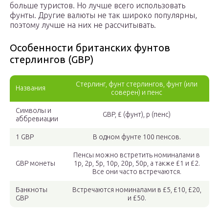
больше туристов. Но лучше всего использовать
фунты. Другие валюты не так широко популярны,
поэтому лучше на них не рассчитывать.
Особенности британских фунтов
стерлингов (GBP)
Стерлинг, фунт стерлингов, фунт (или
Названия
соверен) и пенс
Символы и
GBP, £ (фунт), p (пенс)
аббревиации
1 GBP
В одном фунте 100 пенсов.
Пенсы можно встретить номиналами в
GBP монеты
1p, 2p, 5p, 10p, 20p, 50p, а также £1 и £2.
Все они часто встречаются.
Банкноты
Встречаются номиналами в £5, £10, £20,
GBP
и £50.