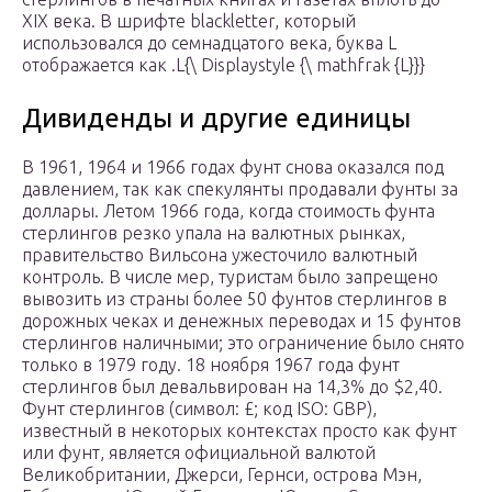
XIX века.
В
шрифте
blackletter, который
использовался до семнадцатого века,
буква L
отображается как
.
L
{\ Displaystyle {\ mathfrak {L}}}
Дивиденды и другие единицы
В 1961, 1964 и 1966 годах фунт снова оказался под
давлением, так как спекулянты продавали фунты за
доллары. Летом 1966 года, когда стоимость фунта
стерлингов резко упала на валютных рынках,
правительство Вильсона ужесточило валютный
контроль. В числе мер, туристам было запрещено
вывозить из страны более 50 фунтов стерлингов в
дорожных чеках и денежных переводах и 15 фунтов
стерлингов наличными; это ограничение было снято
только в 1979 году. 18 ноября 1967 года фунт
стерлингов был девальвирован на 14,3% до $2,40.
Фунт стерлингов (символ: £; код ISO: GBP),
известный в некоторых контекстах просто как фунт
или фунт, является официальной валютой
Великобритании, Джерси, Гернси, острова Мэн,