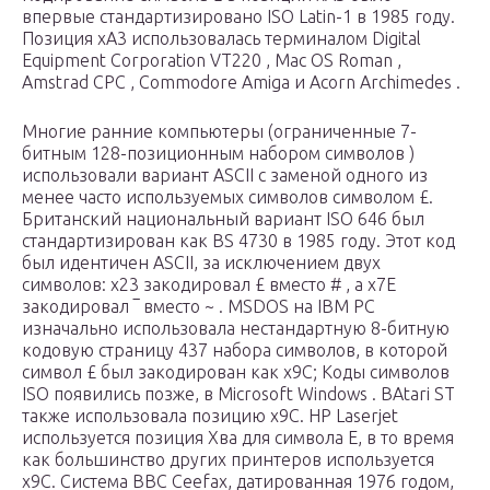
впервые стандартизировано
ISO Latin-1
в 1985 году.
Позиция xA3 использовалась
терминалом
Digital
Equipment Corporation VT220
,
Mac OS Roman
,
Amstrad CPC
,
Commodore Amiga
и
Acorn Archimedes
.
Многие ранние компьютеры (ограниченные 7-
битным 128-позиционным
набором символов
)
использовали вариант
ASCII
с заменой одного из
менее часто используемых символов символом £.
Британский национальный вариант
ISO 646
был
стандартизирован как BS 4730 в 1985 году. Этот код
был идентичен ASCII, за исключением двух
символов: x23 закодировал
£
вместо
#
, а x7E
закодировал
‾
вместо
~
.
MSDOS
на
IBM PC
изначально использовала нестандартную 8-битную
кодовую
страницу 437
набора символов,
в которой
символ £ был закодирован как x9C; Коды символов
ISO появились позже, в
Microsoft Windows
. В
Atari ST
также использовала позицию x9C.
HP Laserjet
используется позиция Хва для символа Е, в
то время
как большинство других принтеров используется
x9C. Система BBC
Ceefax,
датированная 1976 годом,