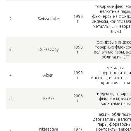
товарные фьючер
валютные пары,
1996
фьючерсы на фонд
2.
Swissquote
г.
индексы, криптовал
металлы, ETF, варра
акции
фондовые индекс
1998
товарные фьючер
3.
Dukascopy
г.
валютные пары, ак
облигации, ETF
металлы,
1998
энергоносители
4.
Alpari
г.
индексы, валютные 
криптовалюты
индексы, товарн
2006
5.
FxPro
фьючерсы, акции
г.
валютные пары
акции, облигации
деривативы, валю
пары, форвардн
Interactive
1977
контракты, вексел