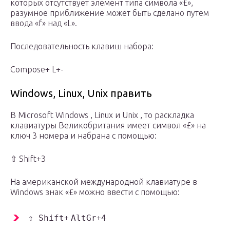
которых
отсутствует элемент типа символа «£»,
разумное приближение может быть сделано путем
ввода «f» над «L».
Последовательность
клавиш
набора:
Compose+ L+-
Windows, Linux, Unix
править
В
Microsoft Windows
,
Linux
и
Unix
, то
раскладка
клавиатуры Великобритания
имеет символ «£» на
ключ 3 номера и набрана с
помощью:
⇧ Shift+3
На
американской международной
клавиатуре в
Windows
знак
«£» можно ввести с помощью:
⇧ Shift
+
AltGr
+
4