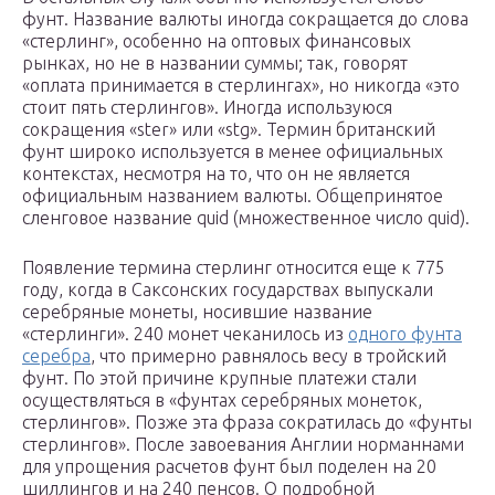
фунт. Название валюты иногда сокращается до слова
«стерлинг», особенно на оптовых финансовых
рынках, но не в названии суммы; так, говорят
«оплата принимается в стерлингах», но никогда «это
стоит пять стерлингов». Иногда используюся
сокращения «ster» или «stg». Термин британский
фунт широко используется в менее официальных
контекстах, несмотря на то, что он не является
официальным названием валюты. Общепринятое
сленговое название quid (множественное число quid).
Появление термина стерлинг относится еще к 775
году, когда в Саксонских государствах выпускали
серебряные монеты, носившие название
«стерлинги». 240 монет чеканилось из
одного фунта
серебра
, что примерно равнялось весу в тройский
фунт. По этой причине крупные платежи стали
осуществляться в «фунтах серебряных монеток,
стерлингов». Позже эта фраза сократилась до «фунты
стерлингов». После завоевания Англии норманнами
для упрощения расчетов фунт был поделен на 20
шиллингов и на 240 пенсов. О подробной