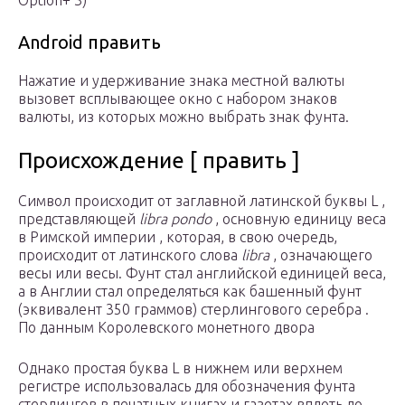
Option+ 3)
Android
править
Нажатие и удерживание знака местной валюты
вызовет всплывающее окно с набором знаков
валюты, из которых можно выбрать знак фунта.
Происхождение [ править ]
Символ происходит от заглавной
латинской буквы
L
,
представляющей
libra pondo
, основную единицу веса
в
Римской империи
, которая, в свою очередь,
происходит от
латинского
слова
libra
, означающего
весы
или весы. Фунт стал
английской
единицей веса,
а в Англии стал определяться как
башенный фунт
(эквивалент 350 граммов)
стерлингового серебра
.
По данным
Королевского монетного двора
Однако простая буква L в нижнем или верхнем
регистре использовалась для обозначения фунта
стерлингов в печатных книгах и газетах вплоть до