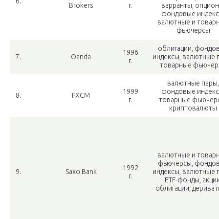
6.
Brokers
г.
варранты, опцион
фондовые индекс
валютные и товар
фьючерсы
облигации, фондо
1996
7.
Oanda
индексы, валютные 
г.
товарные фьючер
валютные пары,
1999
фондовые индекс
8.
FXCM
г.
товарные фьючер
криптовалюты
валютные и товар
фьючерсы, фондо
1992
9.
Saxo Bank
индексы, валютные 
г.
ETF-фонды, акции
облигации, дерива