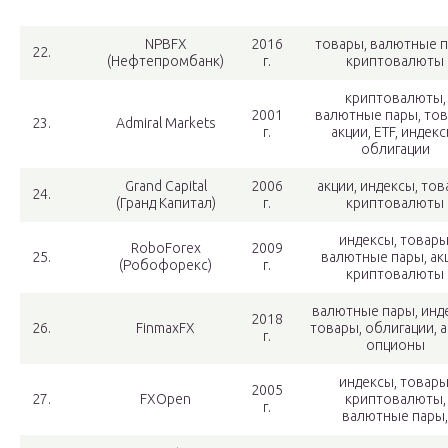
NPBFX
2016
товары, валютные п
22.
(Нефтепромбанк)
г.
криптовалюты
криптовалюты,
2001
валютные пары, тов
23.
Admiral Markets
г.
акции, ETF, индекс
облигации
Grand Capital
2006
акции, индексы, тов
24.
(Гранд Капитал)
г.
криптовалюты
индексы, товары
RoboForex
2009
25.
валютные пары, ак
(Робофорекс)
г.
криптовалюты
валютные пары, инд
2018
26.
FinmaxFX
товары, облигации, а
г.
опционы
индексы, товары
2005
27.
FXOpen
криптовалюты,
г.
валютные пары,