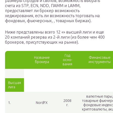
размеры спрэдов и свопов, возможность выбрать
счета из STP, ECN, NDD, ПАММ и LAMM,
предоставляет ли брокер возможность
хеджирования, есть ли возможность торговать на
фондовых, фьючерсных, , товарных биржах).
Ниже представлены всего 12 «» высшей лиги и еще
20 компаний резерва из 2-й лиги (из более чем 400
брокеров, присутствующих на рынке).
Год
Название
Финансовые
осно-
брокера
инструменты
вания
Высшая
лига
валютные пары,
2008
товарные фьючер
1.
NordFX
г.
фондовые индекс
криптовалюты, ак