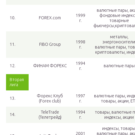
валютные пары, ак
1999
фондовые индекс
10.
FOREX.com
г.
товарные
фьючерсы,криптова
металлы,
1998
энергоносители
11.
FIBO Group
г.
валютные пары, тов
криптовалюты, инд
1994
12.
ФИНАМ ФОРЕКС
валютные пары
г.
Вторая
лига
Форекс Клуб
1997
валютные пары, инд
13.
(Forex club)
г.
товары, акции, E
TeleTrade
1994
товары, валютные п
14.
(Телетрейд)
г.
индексы, акции
индексы, товары
2001
валютные пары, ак