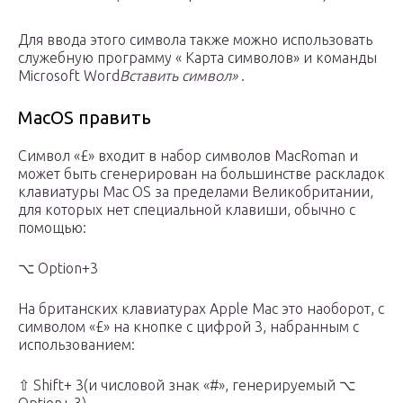
Для
ввода этого символа также можно использовать
служебную программу «
Карта символов»
и команды
Microsoft Word
Вставить символ»
.
MacOS
править
Символ «£» входит в
набор
символов
MacRoman
и
может быть сгенерирован на большинстве
раскладок
клавиатуры
Mac OS за
пределами Великобритании,
для
которых нет специальной клавиши, обычно с
помощью:
⌥ Option+3
На британских клавиатурах Apple Mac это наоборот, с
символом «£» на кнопке с цифрой 3, набранным с
использованием:
⇧ Shift+ 3(и числовой знак «#», генерируемый ⌥