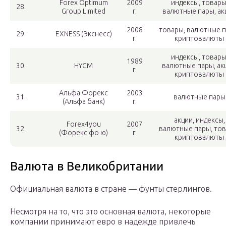
Forex Optimum
2009
индексы, товары
28.
Group Limited
г.
валютные пары, ак
2008
товары, валютные п
29.
EXNESS (Экснесс)
г.
криптовалюты
индексы, товары
1989
30.
HYCM
валютные пары, ак
г.
криптовалюты
Альфа Форекс
2003
31.
валютные пары
(Альфа банк)
г.
акции, индексы,
Forex4you
2007
32.
валютные пары, тов
(Форекс фо ю)
г.
криптовалюты
Валюта в Великобритании
Официальная валюта в стране — фунты стерлингов.
Несмотря на то, что это основная валюта, некоторые
компании принимают евро в надежде привлечь