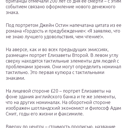
британцы отмечали 200 лет со дня ее смерти – с этим
событием связано оформление нового денежного
знака.
Под портретом Джейн Остин напечатана цитата из ее
романа «Гордость и предубеждение»: «Я заявляю, что
не знаю лучшего удовольствия, чем чтение!».
На аверсе, как и во всех предыдущих эмиссиях,
размещен портрет Елизаветы Второй. В левом углу
сверху находятся тактильные элементы для людей с
проблемами зрения. Они могут определить номинал
тактильно. Это первая купюра с тактильными
знаками.
На лицевой стороне £20 – портрет Елизаветы на
фоне здания английского банка и те же элементы,
что на других номиналах. На оборотной стороне
изображен шотландский экономист и философ Адам
Смит, годы его жизни и факсимиле.
Вверху по центру – стоимость прописью, название