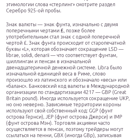
этимологии слова «стерлинг» смотрите раздел
Серебро 925-ой пробы.
Знак валюты — знак фунта, изначально с двумя
поперечными чертами ₤, позже более
употребительным стал знак с одной поперечной
чертой £. Знак фунта происходит от старопечатной
буквы «L», которая обозначает сокращение LSD —
librae, solidi, denarii — что соответствует фунтам,
шиллингам и пенсам в изначальной
двенадцатеричной денежной системе. Libra было
изначальной единицей веса в Риме, слово
произошло из латинского и обозначало «весы» или
«баланс». Банковский код валюты в Международной
организации по стандартизации 4217 — GBP (Great
Britain pound). Иногда используется сокращение UKP,
но оно неверно. Зависимые территории короны
используют свой собственный код: GGP (фунт
острова Гернси), JEP (фунт острова Джерси) и IMP
(фунт острова Мэн). Торговля акциями часто
осуществляется в пенсах, поэтому трейдеры могут
ссылаться на пенни, GBX (иногда GBp), записывая