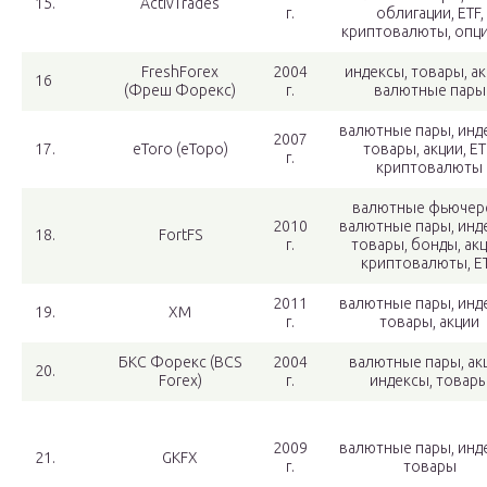
15.
ActivTrades
г.
облигации, ETF,
криптовалюты, опц
FreshForex
2004
индексы, товары, ак
16
(Фреш Форекс)
г.
валютные пары
валютные пары, инд
2007
17.
eToro (еТоро)
товары, акции, ET
г.
криптовалюты
валютные фьючер
2010
валютные пары, инд
18.
FortFS
г.
товары, бонды, акц
криптовалюты, E
2011
валютные пары, инд
19.
XM
г.
товары, акции
БКС Форекс (BCS
2004
валютные пары, ак
20.
Forex)
г.
индексы, товар
2009
валютные пары, инд
21.
GKFX
г.
товары