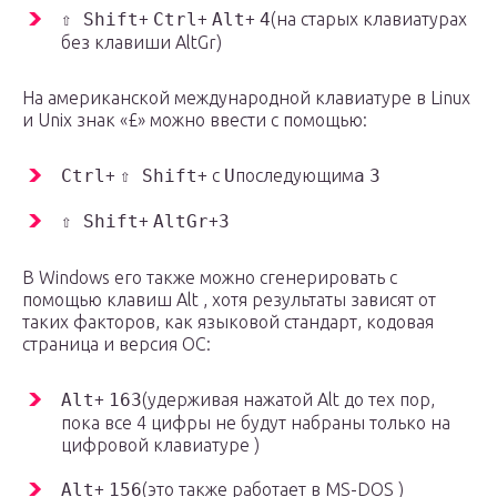
⇧ Shift
+
Ctrl
+
Alt
+
4
(на старых клавиатурах
без клавиши AltGr)
На американской международной клавиатуре в Linux
и Unix знак «£» можно ввести с помощью:
Ctrl
+
⇧ Shift
+ с
U
последующим
a
3
⇧ Shift
+
AltGr
+
3
В Windows его также можно сгенерировать с
помощью
клавиш Alt
, хотя результаты зависят от
таких факторов, как языковой стандарт, кодовая
страница и версия ОС:
Alt
+
1
6
3
(удерживая нажатой Alt до тех пор,
пока все 4 цифры не будут набраны только на
цифровой клавиатуре
)
Alt
+
1
5
6
(это также работает в
MS-DOS
)