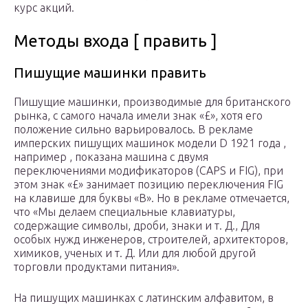
курс акций.
Методы входа [ править ]
Пишущие машинки
править
Пишущие машинки,
производимые для британского
рынка, с самого начала имели знак «£», хотя его
положение сильно варьировалось.
В рекламе
имперских пишущих
машинок
модели D
1921 года
,
например
,
показана машина с двумя
переключениями модификаторов (CAPS и FIG), при
этом знак «£» занимает позицию переключения FIG
на клавише для буквы «B».
Но в рекламе отмечается,
что «Мы делаем специальные клавиатуры,
содержащие символы, дроби, знаки и т. Д., Для
особых нужд инженеров, строителей, архитекторов,
химиков, ученых и т. Д. Или для любой другой
торговли продуктами питания».
На
пишущих машинках с
латинским алфавитом, в