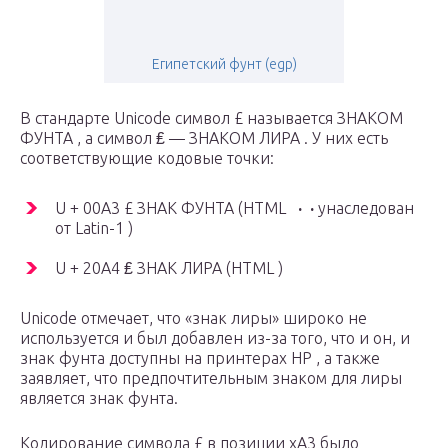
Египетский фунт (egp)
В
стандарте
Unicode
символ £ называется
ЗНАКОМ
ФУНТА
, а символ ₤ —
ЗНАКОМ ЛИРА
.
У них есть
соответствующие кодовые точки:
U + 00A3
£
ЗНАК ФУНТА
(HTML
·
·
унаследован
от
Latin-1
)
U + 20A4
₤
ЗНАК ЛИРА
(HTML
)
Unicode отмечает, что «знак лиры» широко не
используется и был добавлен из-за того, что и он, и
знак фунта доступны на
принтерах HP
, а также
заявляет, что предпочтительным знаком для лиры
является знак фунта.
Кодирование символа £ в позиции xA3 было