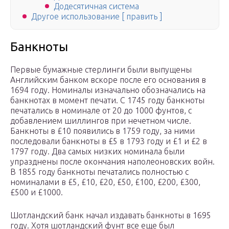
Додесятичная система
Другое использование [ править ]
Банкноты
Первые бумажные стерлинги были выпущены
Английским банком вскоре после его основания в
1694 году. Номиналы изначально обозначались на
банкнотах в момент печати. С 1745 году банкноты
печатались в номинале от 20 до 1000 фунтов, с
добавлением шиллингов при нечетном числе.
Банкноты в £10 появились в 1759 году, за ними
последовали банкноты в £5 в 1793 году и £1 и £2 в
1797 году. Два самых низких номинала были
упразднены после окончания наполеоновских войн.
В 1855 году банкноты печатались полностью с
номиналами в £5, £10, £20, £50, £100, £200, £300,
£500 и £1000.
Шотландский банк начал издавать банкноты в 1695
году. Хотя шотландский фунт все еще был