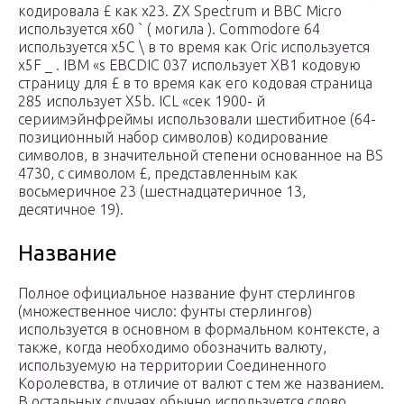
кодировала £ как x23.
ZX Spectrum
и
BBC Micro
используется x60
`
(
могила
).
Commodore 64
используется x5C
\
в то время как
Oric
используется
x5F
_
.
IBM
«s
EBCDIC
037 использует XB1 кодовую
страницу для £ в
то время как его кодовая страница
285 использует X5b.
ICL
«сек
1900- й
серии
мэйнфреймы использовали шестибитное (64-
позиционный набор символов) кодирование
символов, в значительной степени основанное на BS
4730, с символом £, представленным как
восьмеричное
23 (шестнадцатеричное 13,
десятичное 19).
Название
Полное официальное название фунт стерлингов
(множественное число: фунты стерлингов)
используется в основном в формальном контексте, а
также, когда необходимо обозначить валюту,
используемую на территории Соединенного
Королевства, в отличие от валют с тем же названием.
В остальных случаях обычно используется слово