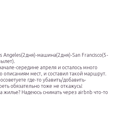
s Angeles(2дня)-машина(2дня)-San Francisco(5-
вылет).
ачале-середине апреля и осталось много
о описаниям мест, и составил такой маршрут.
осоветуете где-то убавить/добавить-
реть обязательно тоже не откажусь!
 жилье? Надеюсь снимать через airbnb что-то