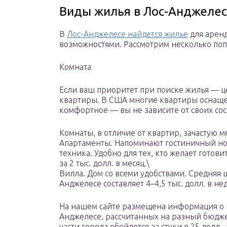
Виды жилья в Лос-Анджеле
В
Лос-Анджелесе найдется жилье
для арен
возможностями. Рассмотрим несколько по
Комната
Если ваш приоритет при поиске жилья — це
квартиры. В США многие квартиры оснаще
комфортное — вы не зависите от своих со
Комнаты, в отличие от квартир, зачастую 
Апартаменты. Напоминают гостиничный ном
техника. Удобно для тех, кто желает готов
за 2 тыс. долл. в месяц.\
Вилла. Дом со всеми удобствами. Средняя 
Анджелесе составляет 4–4,5 тыс. долл. в не
На нашем сайте размещена информация о 
Анджелесе, рассчитанных на разный бюджет
части города обойдется за стуки в 25 долл.,