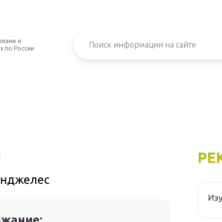
ризме и
х по России
РЕ
с
анджелес
Изу
жание: