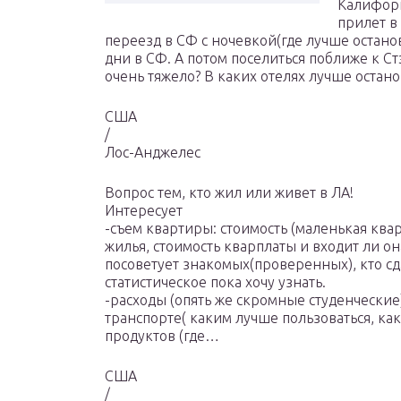
Калифорн
прилет в
переезд в СФ с ночевкой(где лучше останови
дни в СФ. А потом поселиться поближе к С
очень тяжело? В каких отелях лучше остано
США
/
Лос-Анджелес
Вопрос тем, кто жил или живет в ЛА!
Интересует
-съем квартиры: стоимость (маленькая ква
жилья, стоимость кварплаты и входит ли он
посоветует знакомых(проверенных), кто сд
статистическое пока хочу узнать.
-расходы (опять же скромные студенческие
транспорте( каким лучше пользоваться, как
продуктов (где…
США
/