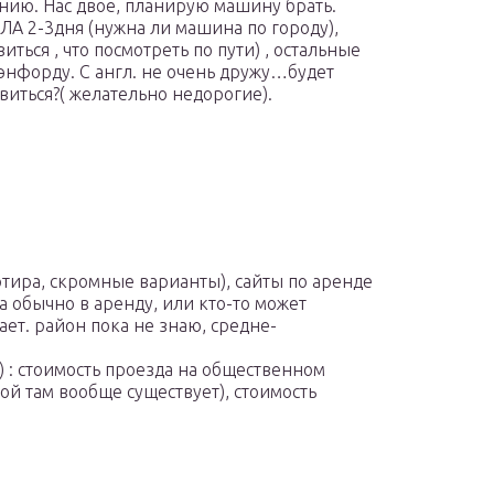
ию. Нас двое, планирую машину брать.
 ЛА 2-3дня (нужна ли машина по городу),
ться , что посмотреть по пути) , остальные
тэнфорду. С англ. не очень дружу…будет
виться?( желательно недорогие).
ртира, скромные варианты), сайты по аренде
а обычно в аренду, или кто-то может
ает. район пока не знаю, средне-
) : стоимость проезда на общественном
ой там вообще существует), стоимость