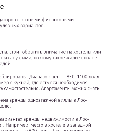
се
даторов с разными финансовыми
пулярных вариантов.
на, стоит обратить внимание на хостелы или
ны санузлами, поэтому такое жилье вполне
седей
меблированы. Диапазон цен — 850–1100 долл.
ер с кухней, где есть вся необходимая
ить самостоятельно. Апартаменты можно снять
цена аренды одноэтажной виллы в Лос-
делю.
вариантах аренды недвижимости в Лос-
. Например, место в хостеле в западной
 за месяц — в 600 долл. Для заселения не