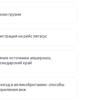
изм грузии
истрация на рейс пегасус
ячие источники апшеронск,
снодарский край
еезд в великобританию: способы
ормления внж