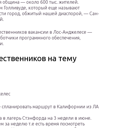
я община — около 600 тыс. жителей.
м Голливуде, который еще называют
сти город, обжитый нашей диаспорой, — Сан-
й.
ественников вакансии в Лос-Анджелесе —
аботчики программного обеспечения,
и.
ественников на тему
желес
 спланировать маршрут в Калифорнии из ЛА
а в лагерь Стэнфорда на 3 недели в июне.
м за неделю т.е есть время посмотреть