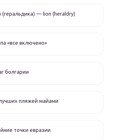
 (геральдика) — lion (heraldry)
па «все включено»
г болгарии
 лучших пляжей майами
йние точки евразии