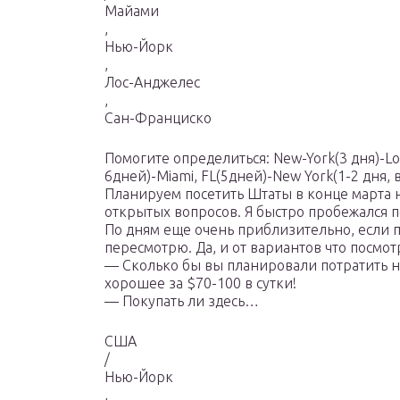
Майами
,
Нью-Йорк
,
Лос-Анджелес
,
Сан-Франциско
Помогите определиться: New-York(3 дня)-Lo
6дней)-Miami, FL(5дней)-New York(1-2 дня, 
Планируем посетить Штаты в конце марта н
открытых вопросов. Я быстро пробежался п
По дням еще очень приблизительно, если п
пересмотрю. Да, и от вариантов что посмот
— Сколько бы вы планировали потратить на
хорошее за $70-100 в сутки!
— Покупать ли здесь…
США
/
Нью-Йорк
,