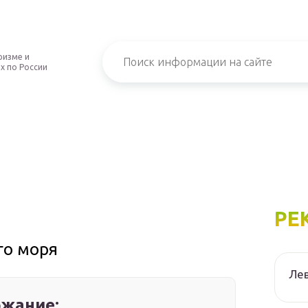
ризме и
х по России
РЕ
го моря
Лев
жание: