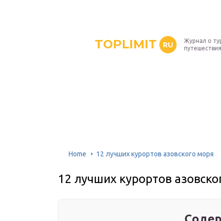
TOPLIMIT
Журнал о ту
RU
путешествия
Home
12 лучших курортов азовского моря
12 лучших курортов азовско
Содер