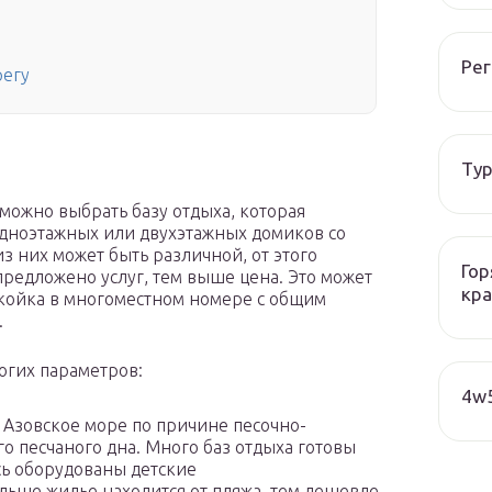
Рег
регу
Тур
можно выбрать базу отдыха, которая
одноэтажных или двухэтажных домиков со
з них может быть различной, от этого
Гор
предложено услуг, тем выше цена. Это может
кра
койка в многоместном номере с общим
.
огих параметров:
4w5
 Азовское море по причине песочно-
о песчаного дна. Много баз отдыха готовы
сь оборудованы детские
льше жилье находится от пляжа, тем дешевле