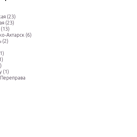
ая (23)
я (23)
(13)
о-Ахтарск (6)
 (2)
1)
1)
)
 (1)
 Переправа