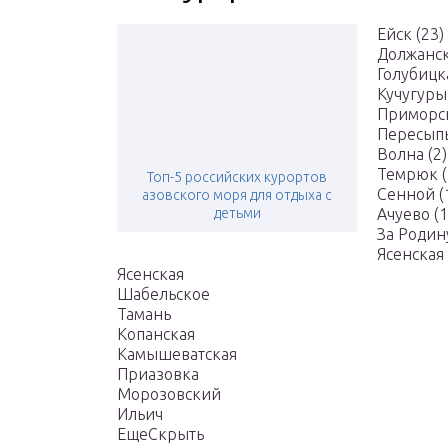
Ейск (23)
Должанск
Голубицка
Кучугуры 
Приморск
Пересыпь
Волна (2)
Темрюк (
Топ-5 российских курортов
Сенной (
азовского моря для отдыха с
детьми
Ачуево (1
За Родину
Ясенская
Ясенская
Шабельское
Тамань
Копанская
Камышеватская
Приазовка
Морозовский
Ильич
ЕщеСкрыть