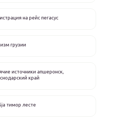
истрация на рейс пегасус
изм грузии
ячие источники апшеронск,
снодарский край
ja тимор лесте