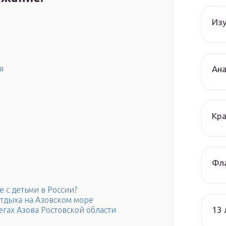
Изу
Ана
я
Кра
Фла
е с детьми в России?
тдыха на Азовском море
13
гах Азова Ростовской области