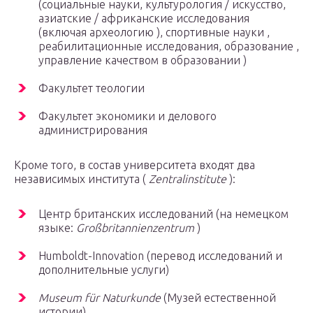
(социальные науки,
культурология
/ искусство,
азиатские / африканские исследования
(включая
археологию
),
спортивные науки
,
реабилитационные
исследования,
образование
,
управление качеством
в
образовании
)
Факультет
теологии
Факультет
экономики
и
делового
администрирования
Кроме того,
в состав университета
входят два
независимых института (
Zentralinstitute
):
Центр британских исследований
(на немецком
языке:
Großbritannienzentrum
)
Humboldt-Innovation (перевод исследований и
дополнительные услуги)
Museum für Naturkunde
(Музей естественной
истории)