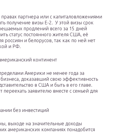
 правах партнера или с капиталовложениями
ать получение визы Е-2. У этой визы срок
зрешаемых продлений всего за 15 дней
ить статус постоянного жителя США, её
ля россиян и белорусов, так как по ней нет
ой и РФ.
оамериканский континент
пределами Америки не менее года за
ц бизнеса, доказавший свою эффективность
тавительство в США и быть в его главе.
 переехать заявителю вместе с семьей для
ании без инвестиций
ы, выходе на значительные доходы
них американских компаниях понадобится