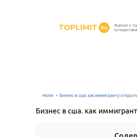
TOPLIMIT
Журнал о ту
RU
путешествия
Home
Бизнес в сша. как иммигранту открыт
Бизнес в сша. как иммигран
Содер