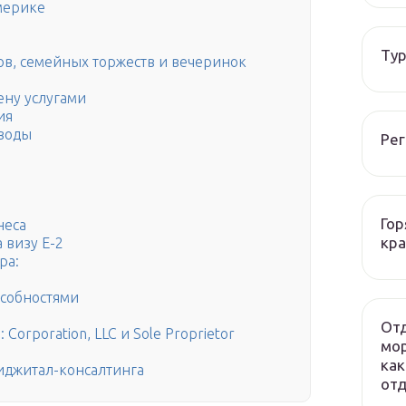
мерике
Тур
ов, семейных торжеств и вечеринок
ену услугами
ия
 воды
Рег
Гор
неса
кра
 визу Е-2
ра:
особностями
Отд
orporation, LLC и Sole Proprietor
мор
как
иджитал-консалтинга
отд