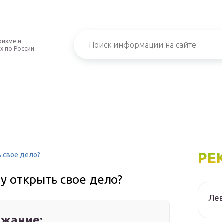
ризме и
х по России
РЕ
ь свое дело?
ту открыть свое дело?
Лев
жание: