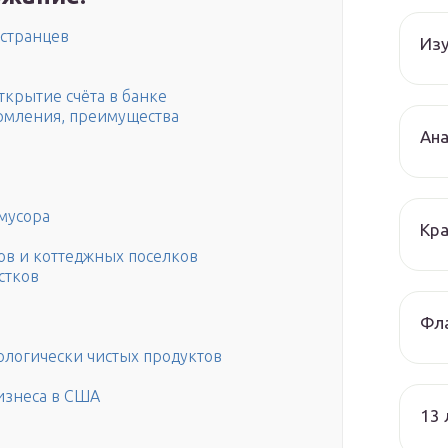
остранцев
Изу
ткрытие счёта в банке
ормления, преимущества
Ана
 мусора
Кра
ов и коттеджных поселков
стков
Фла
логически чистых продуктов
изнеса в США
13