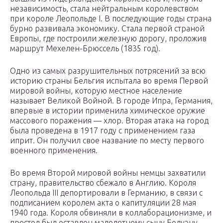
независимость, стала нейтральным королевством
при короле Леопольде I. В последующие годы страна
бурно развивала экономику. Стала первой страной
Европы, где построили железную дорогу, проложив
маршрут Мехелен-Брюссель (1835 год).
Одно из самых разрушительных потрясений за всю
историю страны Бельгия испытала во время Первой
мировой войны, которую местное население
называет Великой Войной. В городе Ипра, Германия,
впервые в истории применила химическое оружие
массового поражения — хлор. Вторая атака на город
была проведена в 1917 году с применением газа
иприт. Он получил свое название по месту первого
военного применения.
Во время Второй мировой войны немцы захватили
страну, правительство сбежало в Англию. Короля
Леопольда III депортировали в Германию, в связи с
подписанием королем акта о капитуляции 28 мая
1940 года. Короля обвиняли в коллаборационизме, и
престол был оставлен малолетнему сыну Бодуэну.