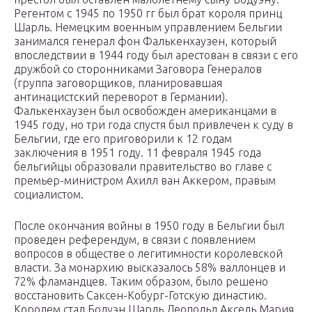
Регентом с 1945 по 1950 гг был брат короля принц
Шарль. Немецким военным управлением Бельгии
занимался генерал фон Фалькенхаузен, который
впоследствии в 1944 году был арестован в связи с его
дружбой со сторонниками Заговора Генералов
(группа заговорщиков, планировавшая
антинацистский переворот в Германии).
Фалькенхаузен был освобожден американцами в
1945 году, но три года спустя был привлечен к суду в
Бельгии, где его приговорили к 12 годам
заключения в 1951 году. 11 февраля 1945 года
бельгийцы образовали правительство во главе с
премьер-министром Ахилл ван Аккером, правым
социалистом.
После окончания войны в 1950 году в Бельгии был
проведен референдум, в связи с появлением
вопросов в обществе о легитимности королевской
власти. За монархию высказалось 58% валлонцев и
72% фламандцев. Таким образом, было решено
восстановить Саксен-Кобург-Готскую династию.
Королем стал Бодуэн Шарль Леопольд Аксель Мария