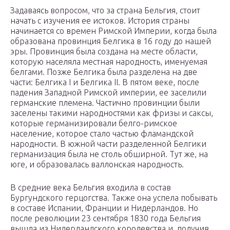
Задаваясь вопросом, что за страна Бельгия, стоит
начать с изучения ее истоков. История страны
начинается со времен Римской Империи, когда была
образована провинция Белгика в 16 году до нашей
эры. Провинция была создана на месте области,
которую населяла местная народность, именуемая
белгами. Позже Белгика была разделена на две
части: Белгика I и Белгика II. В пятом веке, после
падения Западной Римской империи, ее заселили
германские племена. Частично провинции были
заселены такими народностями как фризы и саксы,
которые германизировали белго-римское
население, которое стало частью фламандской
народности. В южной части разделенной Белгики
германизация была не столь обширной. Тут же, на
юге, и образовалась валлонская народность.
В средние века Бельгия входила в состав
Бургундского герцогства. Также она успела побывать
в составе Испании, Франции и Нидерландов. Но
после революции 23 сентября 1830 года Бельгия
вышла из Нидерландского королевства и, получив