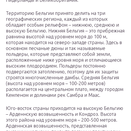
Нидерланды и Великобритания.
Территорию Бельгии принято делить на три
географических региона, каждый из которых
обладает особым рельефом – нижнюю, среднюю и
высокую Бельгию. Нижняя Бельгия – это прибрежная
равнина высотой над уровнем моря до 100 м,
которая находится на северо-западе страны. Здесь в
основном песчаные дюны и так называемые
польдеры, которые представляют собой земли,
расположенные ниже уровня моря и отличающиеся
высоким плодородием. Польдеры постоянно
подвергаются затоплению, поэтому для их защиты
строятся многочисленные дамбы. Средняя Бельгия
(высота над уровнем моря – 100-200 метров)
располагается на центральном плато, между городом
Кемпеном и долинами рек Самбра и Маас.
Юго-восток страны приходится на высокую Бельгию
– Арденнскую возвышенность и Кондроз. Высота
этого района над уровнем моря – 200-500 метров.
Арденнская возвышенность, представленная