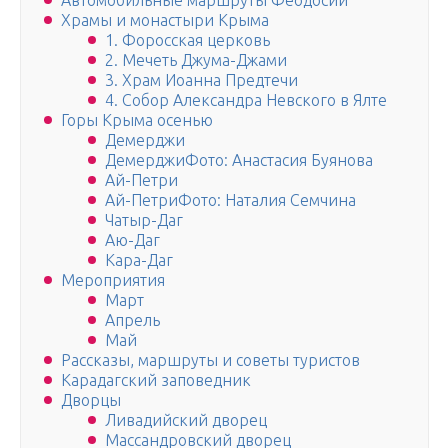
Автомобильные маршруты Феодосии
Храмы и монастыри Крыма
1. Форосская церковь
2. Мечеть Джума-Джами
3. Храм Иоанна Предтечи
4. Собор Александра Невского в Ялте
Горы Крыма осенью
Демерджи
ДемерджиФото: Анастасия Буянова
Ай-Петри
Ай-ПетриФото: Наталия Семчина
Чатыр-Даг
Аю-Даг
Кара-Даг
Мероприятия
Март
Апрель
Май
Рассказы, маршруты и советы туристов
Карадагский заповедник
Дворцы
Ливадийский дворец
Массандровский дворец