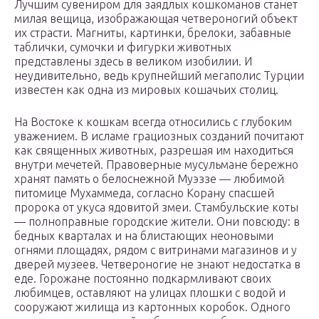
Лучшим сувениром для заядлых кошкоманов станет
милая вещица, изображающая четвероногий объект
их страсти. Магниты, картинки, брелоки, забавные
таблички, сумочки и фигурки животных
представлены здесь в великом изобилии. И
неудивительно, ведь крупнейший мегаполис Турции
известен как одна из мировых кошачьих столиц.
На Востоке к кошкам всегда относились с глубоким
уважением. В исламе грациозных созданий почитают
как священных животных, разрешая им находиться
внутри мечетей. Правоверные мусульмане бережно
хранят память о белоснежной Муэззе — любимой
питомице Мухаммеда, согласно Корану спасшей
пророка от укуса ядовитой змеи. Стамбульские коты
— полноправные городские жители. Они повсюду: в
бедных кварталах и на блистающих неоновыми
огнями площадях, рядом с витринами магазинов и у
дверей музеев. Четвероногие не знают недостатка в
еде. Горожане постоянно подкармливают своих
любимцев, оставляют на улицах плошки с водой и
сооружают жилища из картонных коробок. Одного