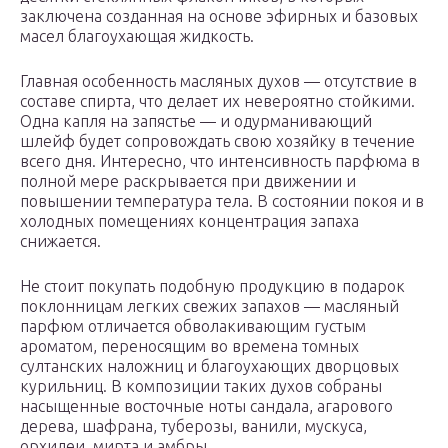
заключена созданная на основе эфирных и базовых
масел благоухающая жидкость.
Главная особенность масляных духов — отсутствие в
составе спирта, что делает их невероятно стойкими.
Одна капля на запястье — и одурманивающий
шлейф будет сопровождать свою хозяйку в течение
всего дня. Интересно, что интенсивность парфюма в
полной мере раскрывается при движении и
повышении температура тела. В состоянии покоя и в
холодных помещениях концентрация запаха
снижается.
Не стоит покупать подобную продукцию в подарок
поклонницам легких свежих запахов — масляный
парфюм отличается обволакивающим густым
ароматом, переносящим во времена томных
султанских наложниц и благоухающих дворцовых
курильниц. В композиции таких духов собраны
насыщенные восточные ноты сандала, агарового
дерева, шафрана, туберозы, ванили, мускуса,
орхидеи, мирта и амбры.