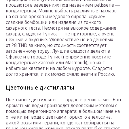
продаются в заведениях под названием patisserie —
кондитерская. Можно выбрать различные пахлавы
на основе орехов и медового сиропа, «сухие»
сладкие бомбошки или изделия из тонкого
сахарного теста. Несмотря на высокое содержание
сахара, сладости Туниса — не приторные, а очень
нежные и вкусные. Удовольствие не из дешёвых —
от 28 TND за кило, но стоимость соответствует
затраченному труду. Лучшие сладости делают в
Сфаксе и в городе Тунис (непременно посетите
кондитерские Zarrouk или Masmoudi), но их с
избытком хватает и на любом курорте. Сладости
долго хранятся, и их можно смело везти в Россию.
Цветочные дистилляты
Цветочные дистилляты — гордость региона мыс Бон.
Ароматные воды производят дедовским методом с
помощью перегонного аппарата: в большом чане на
огне кипит вода с цветками горького апельсина,
дикой розы или герани, конденсат собирается на
глиняном куполе-крышке, откуда по трубке стекает