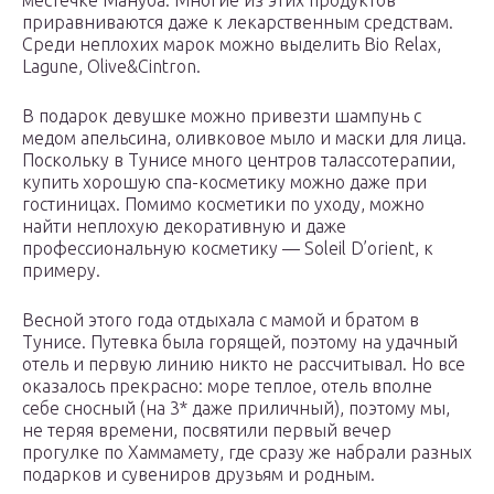
местечке Мануба. Многие из этих продуктов
приравниваются даже к лекарственным средствам.
Среди неплохих марок можно выделить Bio Relax,
Lagune, Olive&Cintron.
В подарок девушке можно привезти шампунь с
медом апельсина, оливковое мыло и маски для лица.
Поскольку в Тунисе много центров талассотерапии,
купить хорошую спа-косметику можно даже при
гостиницах. Помимо косметики по уходу, можно
найти неплохую декоративную и даже
профессиональную косметику — Soleil D’orient, к
примеру.
Весной этого года отдыхала с мамой и братом в
Тунисе. Путевка была горящей, поэтому на удачный
отель и первую линию никто не рассчитывал. Но все
оказалось прекрасно: море теплое, отель вполне
себе сносный (на 3* даже приличный), поэтому мы,
не теряя времени, посвятили первый вечер
прогулке по Хаммамету, где сразу же набрали разных
подарков и сувениров друзьям и родным.