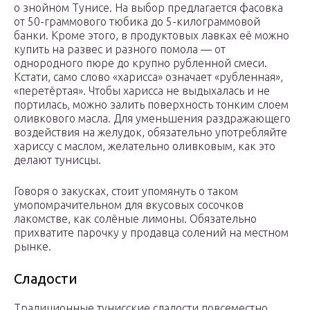
о знойном Тунисе. На выбор предлагается фасовка
от 50-граммового тюбика до 5-килограммовой
банки. Кроме этого, в продуктовых лавках её можно
купить на развес и разного помола — от
однородного пюре до крупно рубленной смеси.
Кстати, само слово «харисса» означает «рубленная»,
«перетёртая». Чтобы харисса не выдыхалась и не
портилась, можно залить поверхность тонким слоем
оливкового масла. Для уменьшения раздражающего
воздействия на желудок, обязательно употребляйте
хариссу с маслом, желательно оливковым, как это
делают тунисцы.
Говоря о закусках, стоит упомянуть о таком
умопомрачительном для вкусовых сосочков
лакомстве, как солёные лимоны. Обязательно
прихватите парочку у продавца солений на местном
рынке.
Сладости
Традиционные тунисские сладости повсеместно