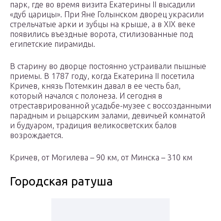
парк, где во время визита Екатерины II высадили
«дуб царицы». При Яне Голынском дворец украсили
стрельчатые арки и зубцы на крыше, а в XIX веке
появились въездные ворота, стилизованные под
египетские пирамиды.
В старину во дворце постоянно устраивали пышные
приемы. В 1787 году, когда Екатерина II посетила
Кричев, князь Потемкин давал в ее честь бал,
который начался с полонеза. И сегодня в
отреставрированной усадьбе-музее с воссозданными
парадным и рыцарским залами, девичьей комнатой
и будуаром, традиция великосветских балов
возрождается.
Кричев, от Могилева – 90 км, от Минска – 310 км
Городская ратуша