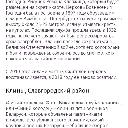
Господня. Рисунок Романа Клевжица, который будет
размещен на скретч-карте. Церковь Вознесения
Господня была построена в 1897 году обрусевшим
немцем Зимберг из Петербурга. Снаружи храм имеет
высоту около 23-25 метров, если учитывать кресты
на куполах. Последняя служба прошла здесь в 1932
году, после чего священник был репрессирован, а
храм разграблен. Зданию повезло сохраниться в
Великой Отечественной войне, хотя его колокольни
и были повреждены. сохранилось до сих пор, хотя
находится в аварийном состоянии.
С 2010 года силами местных жителей церковь
восстанавливается, в 2018 году ее заново освятили.
Клины, Славгородский район
«Синий колодец». Фото: Википедия Голубая криница,
или «Синий колодец» – один из пяти родников
Беларуси, которые объявлены памятниками
природы республиканского значения, самый
крупный родник Беларуси. Небольшое озеро с