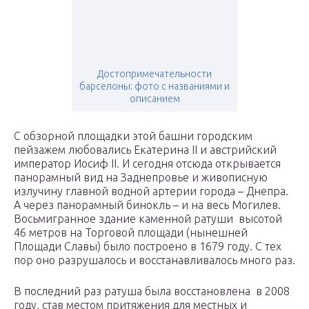
Достопримечательности
барселоны: фото с названиями и
описанием
С обзорной площадки этой башни городским
пейзажем любовались Екатерина II и австрийский
император Иосиф II. И сегодня отсюда открывается
панорамный вид на Заднепровье и живописную
излучину главной водной артерии города – Днепра.
А через панорамный бинокль – и на весь Могилев.
Восьмигранное здание каменной ратуши высотой
46 метров на Торговой площади (нынешней
Площади Славы) было построено в 1679 году. С тех
пор оно разрушалось и восстанавливалось много раз.
В последний раз ратуша была восстановлена в 2008
году, став местом притяжения для местных и