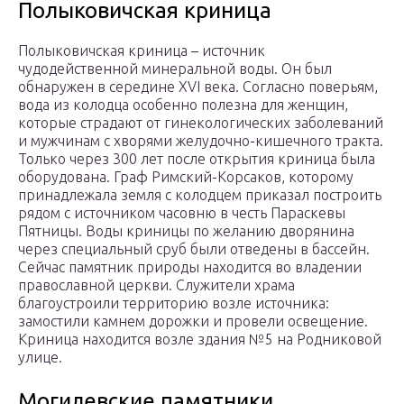
Полыковичская криница
Полыковичская криница – источник
чудодейственной минеральной воды. Он был
обнаружен в середине XVI века. Согласно поверьям,
вода из колодца особенно полезна для женщин,
которые страдают от гинекологических заболеваний
и мужчинам с хворями желудочно-кишечного тракта.
Только через 300 лет после открытия криница была
оборудована. Граф Римский-Корсаков, которому
принадлежала земля с колодцем приказал построить
рядом с источником часовню в честь Параскевы
Пятницы. Воды криницы по желанию дворянина
через специальный сруб были отведены в бассейн.
Сейчас памятник природы находится во владении
православной церкви. Служители храма
благоустроили территорию возле источника:
замостили камнем дорожки и провели освещение.
Криница находится возле здания №5 на Родниковой
улице.
Могилевские памятники,