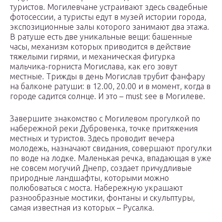
туристов. Могилевчане устраивают здесь свадебные
фотосессии, а туристы едут в музей истории города,
экспозиционные залы которого занимают два этажа.
В ратуше есть две уникальные вещи: башенные
часы, механизм которых приводится в действие
тяжелыми гирями, и механическая фигурка
мальчика-горниста Могислава, как его зовут
местные. Трижды в день Могислав трубит фанфару
на балконе ратуши: в 12.00, 20.00 и в момент, когда в
городе садится солнце. И это – must see в Могилеве.
Завершите знакомство с Могилевом прогулкой по
набережной реки Дубровенка, точке притяжения
местных и туристов. Здесь проводит вечера
молодежь, назначают свидания, совершают прогулки
по воде на лодке. Маленькая речка, впадающая в уже
не совсем могучий Днепр, создает причудливые
природные ландшафты, которыми можно
полюбоваться с моста. Набережную украшают
разнообразные мостики, фонтаны и скульптуры,
самая известная из которых – Русалка.