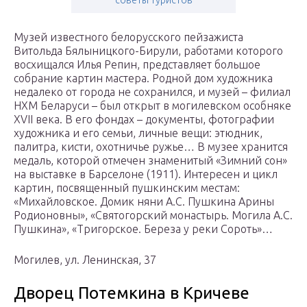
советы туристов
Музей известного белорусского пейзажиста
Витольда Бялыницкого-Бирули, работами которого
восхищался Илья Репин, представляет большое
собрание картин мастера. Родной дом художника
недалеко от города не сохранился, и музей – филиал
НХМ Беларуси – был открыт в могилевском особняке
XVII века. В его фондах – документы, фотографии
художника и его семьи, личные вещи: этюдник,
палитра, кисти, охотничье ружье… В музее хранится
медаль, которой отмечен знаменитый «Зимний сон»
на выставке в Барселоне (1911). Интересен и цикл
картин, посвященный пушкинским местам:
«Михайловское. Домик няни А.С. Пушкина Арины
Родионовны», «Святогорский монастырь. Могила А.С.
Пушкина», «Тригорское. Береза у реки Сороть»…
Могилев, ул. Ленинская, 37
Дворец Потемкина в Кричеве