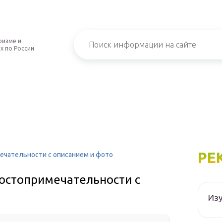
ризме и
х по России
РЕ
мечательности с описанием и фото
достопримечательности с
Изу