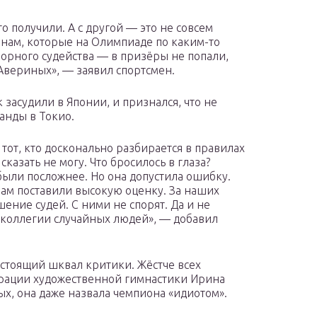
то получили. А с другой — это не совсем
нам, которые на Олимпиаде по каким-то
порного судейства — в призёры не попали,
Авериных», — заявил спортсмен.
 засудили в Японии, и признался, что не
анды в Токио.
 тот, кто досконально разбирается в правилах
казать не могу. Что бросилось в глаза?
ыли посложнее. Но она допустила ошибку.
ам поставили высокую оценку. За наших
шение судей. С ними не спорят. Да и не
 коллегии случайных людей», — добавил
астоящий шквал критики. Жёстче всех
рации художественной гимнастики Ирина
х, она даже назвала чемпиона «идиотом».