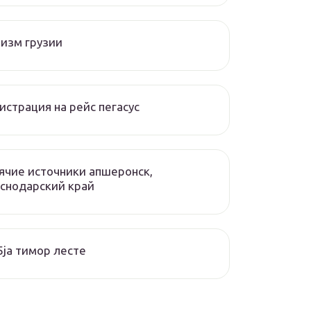
изм грузии
истрация на рейс пегасус
ячие источники апшеронск,
снодарский край
ja тимор лесте