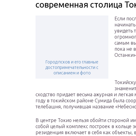
современная столица То
Если пос
начинать 
увидеть 
огромног
самым вы
пока не 
Останкин
Город псков и его главные
достопримечательности с
описанием и фото
Токийску
знаменит
сходство придает весьма ажурная и легкая
году в токийском районе Сумида была соо
телебашня, получившая название «Небесное
В центре Токио нельзя обойти стороной и
собой целый комплекс построек в кольце 
резиденция включает в себя как объекты,