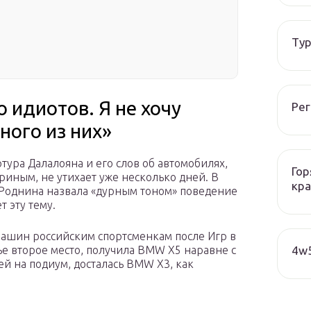
Тур
 идиотов. Я не хочу
Рег
ного из них»
ура Далалояна и его слов об автомобилях,
Гор
иным, не утихает уже несколько дней. В
кра
 Роднина назвала «дурным тоном» поведение
т эту тему.
машин российским спортсменкам после Игр в
4w5
ье второе место, получила BMW X5 наравне с
ей на подиум, досталась BMW X3, как