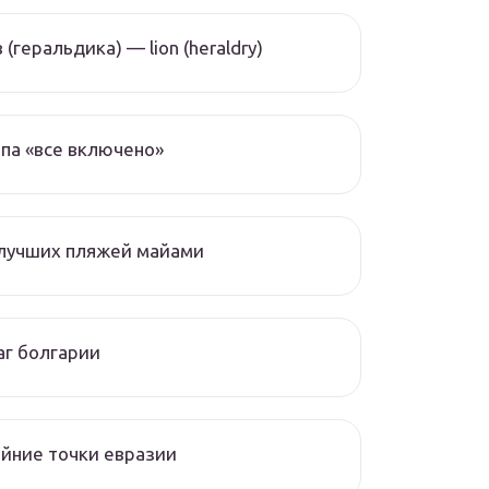
 (геральдика) — lion (heraldry)
па «все включено»
 лучших пляжей майами
г болгарии
йние точки евразии