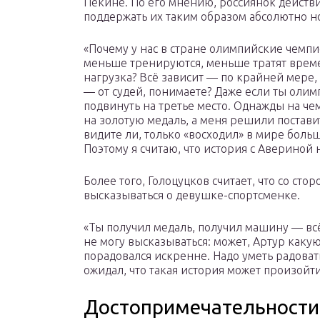
Пекине. По его мнению, россиянок действи
поддержать их таким образом абсолютно н
«Почему у нас в стране олимпийские чемпи
меньше тренируются, меньше тратят време
нагрузка? Всё зависит — по крайней мере,
— от судей, понимаете? Даже если ты олим
подвинуть на третье место. Однажды на че
на золотую медаль, а меня решили поставит
видите ли, только «восходил» в мире боль
Поэтому я считаю, что история с Авериной
Более того, Голоцуцков считает, что со ст
высказываться о девушке-спортсменке.
«Ты получил медаль, получил машину — всё,
не могу высказываться: может, Артур какую-
порадовался искренне. Надо уметь радовать
ожидал, что такая история может произойт
Достопримечательности