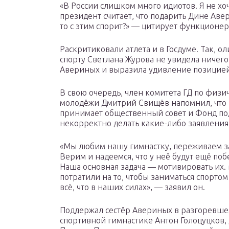
«В России слишком много идиотов. Я не хоч
президент считает, что подарить Дине Аве
то с этим спорит?» — цитирует функционер
Раскритиковали атлета и в Госдуме. Так, 
спорту Светлана Журова не увидела ничег
Авериных и выразила удивление позицией
В свою очередь, член комитета ГД по физич
молодёжи Дмитрий Свищёв напомнил, что
принимает общественный совет и Фонд по
некорректно делать какие-либо заявления 
«Мы любим нашу гимнастку, переживаем з
Верим и надеемся, что у неё будут ещё по
Наша основная задача — мотивировать их.
потратили на то, чтобы заниматься спортом
всё, что в наших силах», — заявил он.
Поддержал сестёр Авериных в разгоревшем
спортивной гимнастике Антон Голоцуцков,