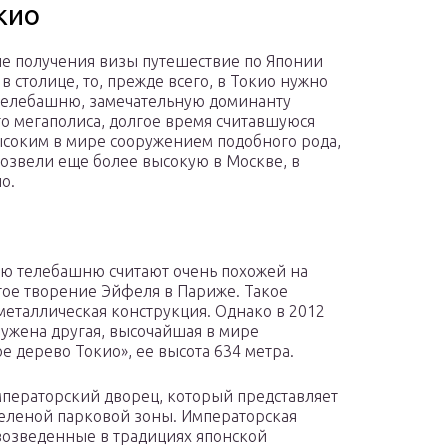
кио
ле получения визы путешествие по Японии
в столице, то, прежде всего, в Токио нужно
телебашню, замечательную доминанту
о мегаполиса, долгое время считавшуюся
соким в мире сооружением подобного рода,
возвели еще более высокую в Москве, в
о.
ю телебашню считают очень похожей на
ое творение Эйфеля в Париже. Такое
 металлическая конструкция. Однако в 2012
ружена другая, высочайшая в мире
 дерево Токио», ее высота 634 метра.
мператорский дворец, который представляет
зеленой парковой зоны. Императорская
 возведенные в традициях японской