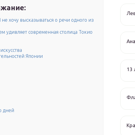
жание:
Лев
 не хочу высказываться о речи одного из
ем удивляет современная столица Токио
Ана
искусства
тельностей Японии
13
Фла
о дней
Кра