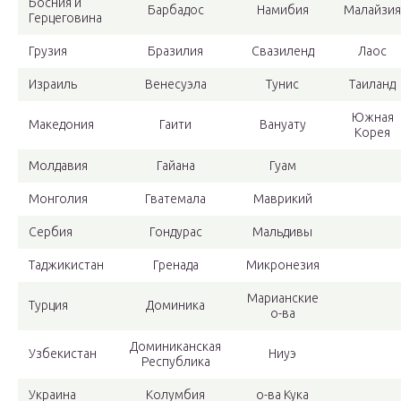
Босния и
Барбадос
Намибия
Малайзия
Герцеговина
Грузия
Бразилия
Свазиленд
Лаос
Израиль
Венесуэла
Тунис
Таиланд
Южная
Македония
Гаити
Вануату
Корея
Молдавия
Гайана
Гуам
Монголия
Гватемала
Маврикий
Сербия
Гондурас
Мальдивы
Таджикистан
Гренада
Микронезия
Марианские
Турция
Доминика
о-ва
Доминиканская
Узбекистан
Ниуэ
Республика
Украина
Колумбия
о-ва Кука