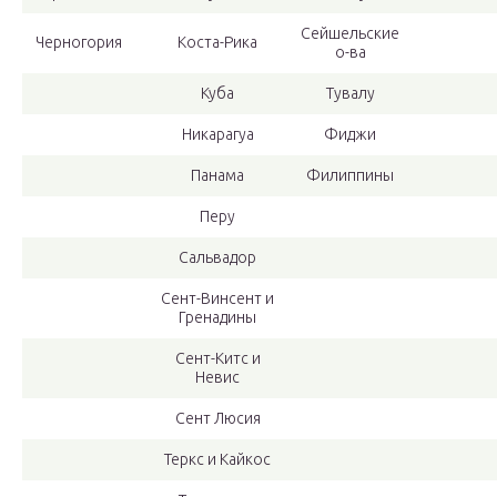
Сейшельские
Черногория
Коста-Рика
о-ва
Куба
Тувалу
Никарагуа
Фиджи
Панама
Филиппины
Перу
Сальвадор
Сент-Винсент и
Гренадины
Сент-Китс и
Невис
Сент Люсия
Теркс и Кайкос