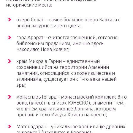
исторические места:
озеро Севан – самое большое озеро Кавказа с
водой лазурно-синего цвета;
гора Арарат – считается священной, согласно
библейским преданиям, именно здесь
находился Ноев ковчег;
храм Михра в Гарни – единственный
сохранившийся на территории Армении
памятник, относящийся к эпохе язычества и
эллинизма, существует он с 1-го века нашей
эры;
монастырь Гегард – монастырский комплекс 8-го
века, (внесён в список ЮНЕСКО), знаменит тем,
что в нём хранится копьё Лонгина, которым
пронзили тело Иисуса Христа на кресте;
Матенадаран – уникальное хранилище древних
рукописей (находится в Ереване).