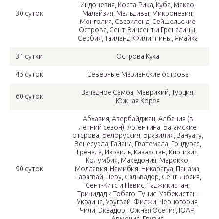
Индонезия, Коста-Рика, Куба, Макао,
30 суток
Малайзия, Мальдивы, Микронезия,
Монголия, Свазиленд, Сейшельские
Острова, Сент-Винсент и Гренадины,
Сербия, Таиланд, Филиппины, Ямайка
31 сутки
Острова Кука
45 суток
Северные Марианские острова
Западное Самоа, Маврикий, Турция,
60 суток
Южная Корея
Абхазия, Азербайджан, Албания (в
летний сезон), Аргентина, Багамские
отсрова, Белоруссия, Бразилия, Вануату,
Венесуэла, Гайана, Гватемала, Гондурас,
Гренада, Израиль, Казахстан, Киргизия,
Колумбия, Македония, Марокко,
90 суток
Молдавия, Намибия, Никарагуа, Панама,
Парагвай, Перу, Сальвадор, Сент-Люсия,
Сент-Китс и Невис, Таджикистан,
Тринидад и Тобаго, Тунис, Узбекистан,
Украина, Уругвай, Фиджи, Черногория,
Чили, Эквадор, Южная Осетия, ЮАР,
Армения, Грузия