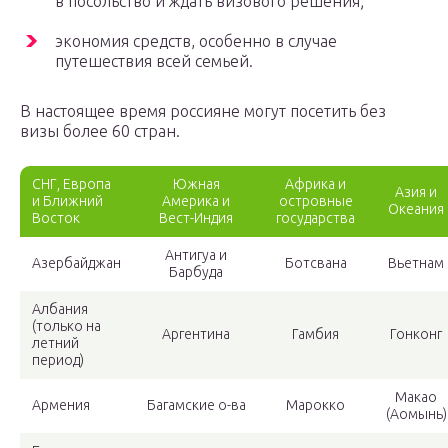
в посольство и ждать визового решения;
экономия средств, особенно в случае
путешествия всей семьей.
В настоящее время россияне могут посетить без
визы более 60 стран.
СНГ, Европа
Южная
Африка и
Азия и
и Ближний
Америка и
островные
Океания
Восток
Вест-Индия
государства
Антигуа и
Азербайджан
Ботсвана
Вьетнам
Барбуда
Албания
(только на
Аргентина
Гамбия
Гонконг
летний
период)
Макао
Армения
Багамские о-ва
Марокко
(Аомынь)