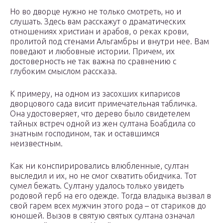
Но во дворце нужно не только смотреть, но и
слушать. Здесь вам расскажут о драматических
отношениях христиан и арабов, о реках крови,
пролитой под стенами Альгамбры и внутри нее. Вам
поведают и любовные истории. Причем, их
достоверность не так важна по сравнению с
глубоким смыслом рассказа.
К примеру, на одном из засохших кипарисов
дворцового сада висит примечательная табличка.
Она удостоверяет, что дерево было свидетелем
тайных встреч одной из жен султана Боабдила со
знатным господином, так и оставшимся
неизвестным.
Как ни конспирировались влюбленные, султан
выследил и их, но не смог схватить обидчика. Тот
сумел бежать. Султану удалось только увидеть
родовой герб на его одежде. Тогда владыка вызвал в
свой гарем всех мужчин этого рода – от стариков до
юношей. Вызов в святую святых султана означал