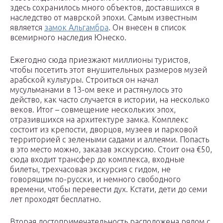
здесь сохранилось много объектов, доставшихся в
наследство от маврской эпохи. Самым известным
является
замок Альгамбра
. Он внесен в список
всемирного наследия Юнеско.
Ежегодно сюда приезжают миллионы туристов,
чтобы посетить этот внушительных размеров музей
арабской культуры. Строиться он начал
мусульманами в 13-ом веке и растянулось это
действо, как часто случается в истории, на несколько
веков. Итог – совмещение нескольких эпох,
отразившихся на архитектуре замка. Комплекс
состоит из крепости, дворцов, музеев и парковой
территорией с зелеными садами и аллеями. Попасть
в это место можно, заказав экскурсию. Стоит она €50,
сюда входит трансфер до комплекса, входные
билеты, трехчасовая экскурсия с гидом, не
говорящим по-русски, и немного свободного
времени, чтобы перевести дух. Кстати, дети до семи
лет проходят бесплатно.
Вторая достопримечательность расположена рядом с