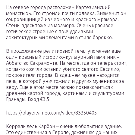
На севере города расположен Картезианский
монастырь. Его строили почти полвека! Знаменит он
сокровищницей из черного и красного мрамора.
Стены здесь тоже из мрамора. Очень красивое
готическое строение с причудливыми
архитектурными элементами в стиле барокко.
В продолжение религиозной темы упомянем еще
один красивый историко-культурный памятник –
Аббатство Сакрамонте. На месте, где он теперь стоит,
когда-то сожгли останки убитого святого Сесилио,
покровителя города. В здешнем музее находится
печь, в которой уничтожили и других мучеников за
веру. Еще в этом месте можно познакомиться с
древней картой города, картинами и скульптурами
Гранады. Вход €3,5.
https://player.vimeo.com/video/83350405
Корраль дель Карбон – очень любопытное здание.
Это единственная в Европе, дожившая до наших