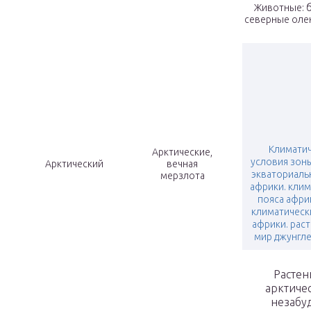
Животные: б
северные олени
Климати
Арктические,
условия зон
Арктический
вечная
экваториаль
мерзлота
африки. кли
пояса африк
климатическ
африки. рас
мир джунгл
Растен
арктичес
незабуд