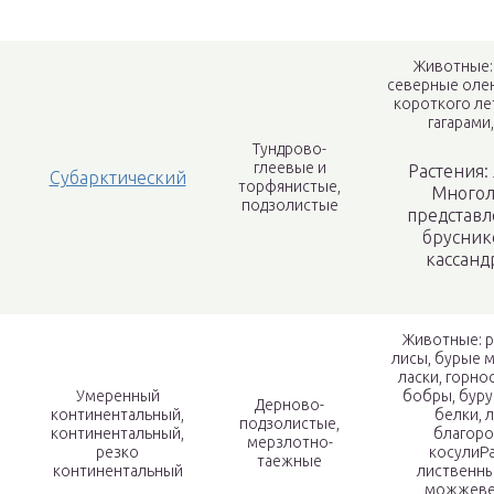
Животные: 
северные олен
короткого ле
гагарами
Тундрово-
глеевые и
Растения:
Субарктический
торфянистые,
Многол
подзолистые
представ
брусник
кассанд
Животные: р
лисы, бурые м
ласки, горно
Умеренный
бобры, буру
Дерново-
континентальный,
белки, 
подзолистые,
континентальный,
благоро
мерзлотно-
резко
косулиРа
таежные
континентальный
лиственны
можжевел