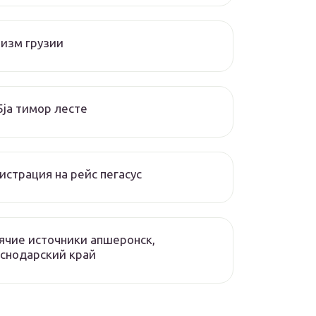
изм грузии
ja тимор лесте
истрация на рейс пегасус
ячие источники апшеронск,
снодарский край