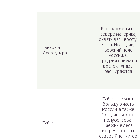
Расположены на
севере материка,
охватывая Европу,
часть Исландии,
Тундра и
верхний пояс
Лесотундра
России. С
продвижением на
восток тундры
расширяются
Тайга занимает
большую часть
России, а также
Скандинавского
полуострова.
Тайга
Таежные леса
встречаются на
севере Японии, со