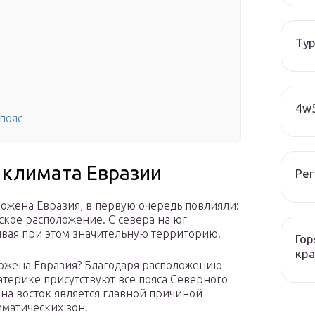
Тур
4w5
пояс
климата Евразии
Рег
оложена Евразия, в первую очередь повлияли:
ское расположение. С севера на юг
тывая при этом значительную территорию.
Гор
кра
оложена Евразия? Благодаря расположению
атерике присутствуют все пояса Северного
 на восток является главной причиной
матических зон.