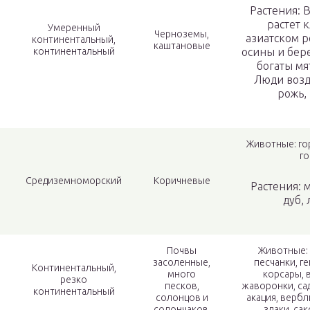
Растения: 
растет к
Умеренный
Черноземы,
азиатском 
континентальный,
каштановые
континентальный
осины и бер
богаты мя
Люди возд
рожь,
Животные: го
г
Средиземноморский
Коричневые
Растения: 
дуб, 
Почвы
Животные: 
засоленные,
песчанки, г
Континентальный,
много
корсары, в
резко
песков,
жаворонки, са
континентальный
солонцов и
акация, вербл
солончаков.
злаки, са