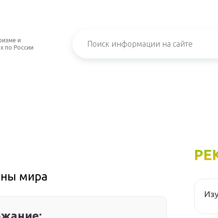
ризме и
х по России
РЕ
оны мира
Изу
жание: