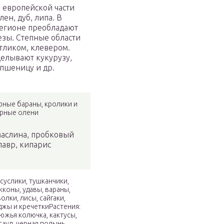
В европейской части
лен, дуб, липа. В
регионе преобладают
езы. Степные области
тликом, клевером.
елывают кукурузу,
 пшеницу и др.
рные бараны, кролики и
орные олени
маслина, пробковый
лавр, кипарис
суслики, тушканчики,
екконы, удавы, вараны,
олки, лисы, сайгаки,
джы и кречеткиРастения:
южья колючка, кактусы,
ксаул, черная полынь