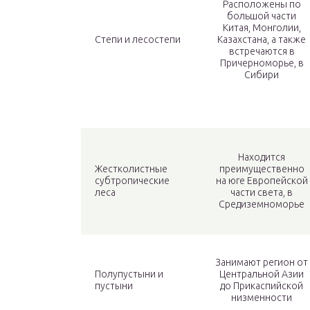
Расположены по
большой части
Китая, Монголии,
Степи и лесостепи
Казахстана, а также
встречаются в
Причерноморье, в
Сибири
Находится
Жестколистные
преимущественно
субтропические
на юге Европейской
леса
части света, в
Средиземноморье
Занимают регион от
Полупустыни и
Центральной Азии
пустыни
до Прикаспийской
низменности