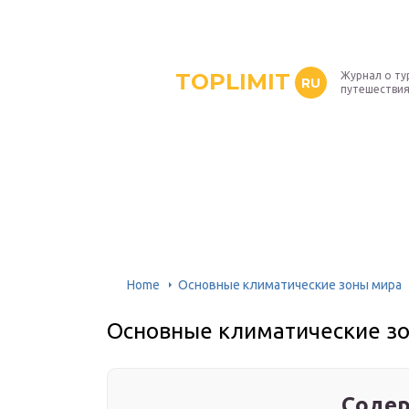
TOPLIMIT
Журнал о ту
RU
путешествия
Home
Основные климатические зоны мира
Основные климатические з
Содер