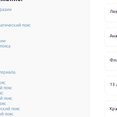
разии
Лев
атический пояс
Ана
зии
пояса
Фла
териала.
ояс
13
й пояс
яс
й пояс
ояс
Кра
ский пояс
й пояс