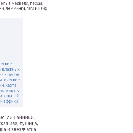
елые медведи, песцы,
, лемминги, гаги и кайр
ческие
ы влажных
ных лесов
матические
и. карта
их поясов
тительный
ей африки
ия: лишайники,
кая ива, пушица,
ка и звездчатка