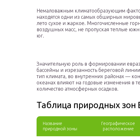
Немаловажным климатообразующим фактор
находятся одни из самых обширных мировы
лето сухое и жаркое. Многочисленные гор
воздушных масс, не пропуская теплые южны
юг.
Значительную роль в формировании евраз
бассейны и изрезанность береговой линии
тип климата, во внутренних районах — ко
океанах влияют на годовые изменения в т
количество атмосферных осадков.
Таблица природных зон 
Название
Географическое
природной зоны
расположение