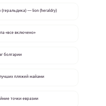
 (геральдика) — lion (heraldry)
па «все включено»
г болгарии
 лучших пляжей майами
йние точки евразии