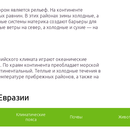
ом является рельеф. На континенте
х равнин. В этих районах зимы холодные, а
ные системы материка создают барьеры для
е ветры на север, а холодные и сухие — на
ийского климата играют океанические
. По краям континента преобладает морской
нтинентальный. Теплые и холодные течения в
емпературе прибрежных районов, а также на
Евразии
Климатические
Почвы
Живот
пояса