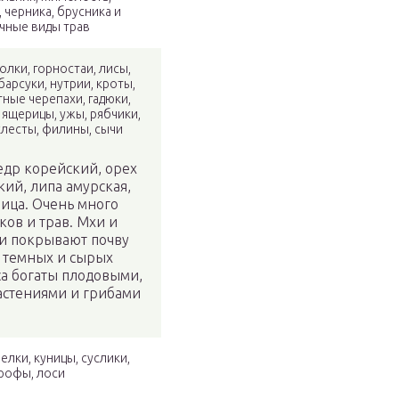
 черника, брусника и
чные виды трав
лки, горностаи, лисы,
барсуки, нутрии, кроты,
ные черепахи, гадюки,
ящерицы, ужы, рябчики,
клесты, филины, сычи
едр корейский, орех
ий, липа амурская,
ица. Очень много
ков и трав. Мхи и
 покрывают почву
в темных и сырых
са богаты плодовыми,
астениями и грибами
лки, куницы, суслики,
рофы, лоси