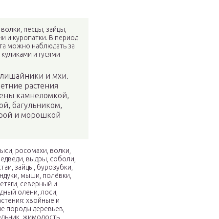
волки, песцы, зайцы,
и и куропатки. В период
та можно наблюдать за
, куликами и гусями
 лишайники и мхи.
етние растения
лены камнеломкой,
ой, багульником,
рой и морошкой
ыси, росомахи, волки,
едведи, выдры, соболи,
стаи, зайцы, бурозубки,
ндуки, мыши, полёвки,
летяги, северный и
дный олени, лоси,
стения: хвойные и
е породы деревьев,
ьник, жимолость,