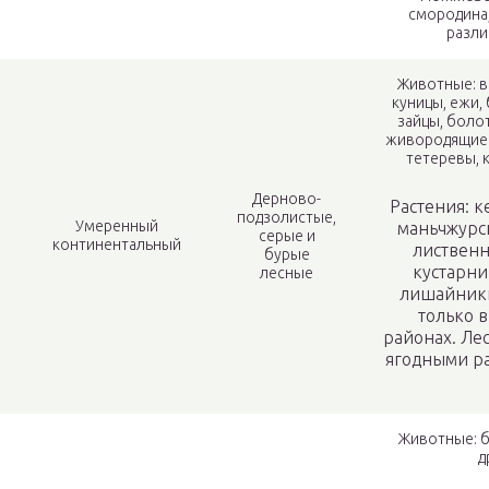
смородина,
разли
Животные: во
куницы, ежи, 
зайцы, болот
живородящие 
тетеревы, 
Дерново-
Растения: к
подзолистые,
Умеренный
маньчжурск
серые и
континентальный
лиственн
бурые
кустарни
лесные
лишайники
только 
районах. Ле
ягодными р
Животные: бе
д