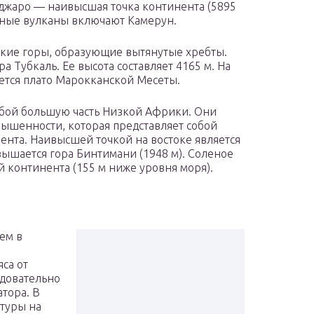
жаро — наивысшая точка континента (5895
вные вулканы включают Камерун.
ские горы, образующие вытянутые хребты.
а Тубкаль. Ее высота составляет 4165 м. На
ается плато Марокканской Месеты.
обой большую часть Низкой Африки. Они
ышенности, которая представляет собой
ента. Наивысшей точкой на востоке является
звышается гора Бинтимани (1948 м). Соленое
й континента (155 м ниже уровня моря).
ем в
са от
едовательно
атора. В
туры на