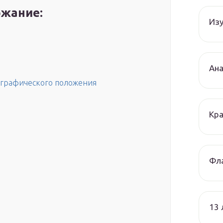
жание:
Изу
Ана
ографического положения
Кра
Фла
13