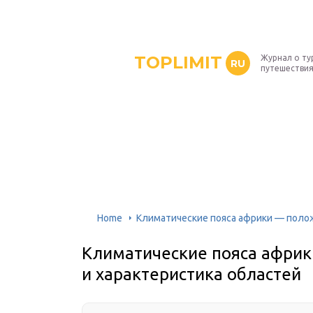
TOPLIMIT
Журнал о ту
RU
путешествия
Home
Климатические пояса африки — полож
Климатические пояса африк
и характеристика областей