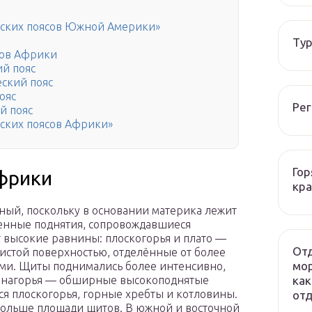
еских поясов Южной Америки»
Тур
сов Африки
й пояс
ский пояс
ояс
Рег
й пояс
еских поясов Африки»
Гор
фрики
кра
ый, поскольку в основании материка лежит
енные поднятия, сопровождавшиеся
 высокие равнины: плоскогорья и плато —
Отд
стой поверхностью, отделённые от более
мор
ми. Щиты поднимались более интенсивно,
как
 в нагорья — обширные высокоподнятые
ся плоскогорья, горные хребты и котловины.
отд
больше площади щитов. В южной и восточной