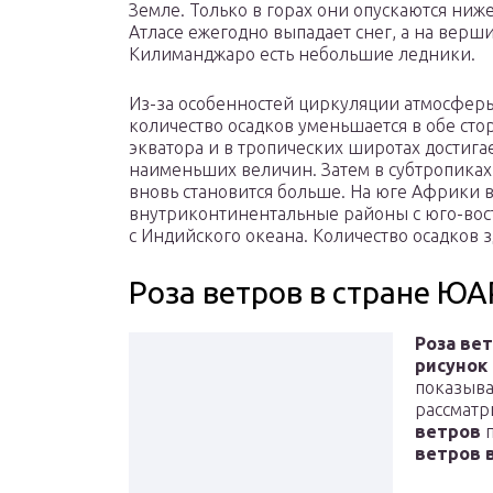
Земле. Только в горах они опускаются ниже
Атласе ежегодно выпадает снег, а на верш
Килиманджаро есть небольшие ледники.
Из-за особенностей циркуляции атмосфер
количество осадков уменьшается в обе сто
экватора и в тропических широтах достига
наименьших величин. Затем в субтропиках
вновь становится больше. На юге Африки в
внутриконтинентальные районы с юго-вос
с Индийского океана. Количество осадков з
Роза ветров в стране ЮА
Роза ве
рисунок
показыва
рассматр
ветров
п
ветров 