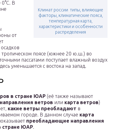
 0°С. В
ине
Климат россии ️ типы, влияющие
факторы, климатические пояса,
температурная карта,
характеристики и особенности
ы
распределения
роны от
ет
 осадков
 тропическом поясе (южнее 20 ю.ш.) во
точными пассатами поступает влажный воздух
десь уменьшается с востока на запад.
Р
тров в стране ЮАР
(её также называют
 направления ветров
или
карта ветров
)
ет,
какие ветры преобладают
в
иваемом городе. В данном случае
карта
оказывает
преобладающие направления
в стране ЮАР
.