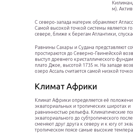
Килиманд
м). Акти
С северо-запада материк обрамляют Атлас
Самой высокой точкой системы является гор
севере, ближе к берегам Атлантики, спуск
Равнины Сахары и Судана представляют с
простираются до Северно-Гвинейской возв
выступ древнего кристаллического фундам
плато Джое, высотой 1735 м. На западе во
озеро Ассаль считается самой низкой точко
Климат Африки
Климат Африки определяется её положени
экваториальных и тропических широтах и
равнинностью рельефа. Климатические поя
экваториального до субтропического посл
сменяют друг друга к северу и к югу от экв
тропическом поясе самые высокие темпера