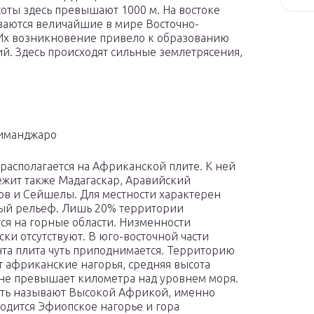
оты здесь превышают 1000 м. На востоке
иваются величайшие в мире Восточно-
Их возникновение привело к образованию
й. Здесь происходят сильные землетрясения,
лиманджаро
располагается на Африканской плите. К ней
жит также Мадагаскар, Аравийский
ов и Сейшелы. Для местности характерен
ый рельеф. Лишь 20% территории
ся на горные области. Низменности
ски отсутствуют. В юго-восточной части
та плита чуть приподнимается. Территорию
 африканские нагорья, средняя высота
не превышает километра над уровнем моря.
сть называют Высокой Африкой, именно
ходится Эфиопское нагорье и гора