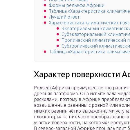
Формы рельефа Африки
Таблица «Характеристика климатич
Лучший ответ:
Характеристика климатических поя
Экваториальный климатически
Субэкваториальный климатиче
Тропический климатический п
Субтропический климатически
Таблица «Характеристика климатич
Характер поверхности А
Рельеф Африки преимущественно равнинн
древняя платформа. Она испытывала медл
расколами, поэтому в Африке преобладают
возвышенные равнины с ровной или волни
низких равнин чётко выраженными уступа
плоскогорья на них часто преобразованы
участки поверхности, на которых чередуют
В северо-западной Африке площадь плит 