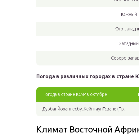
Южный
Юго-западн
Западный
Северо-запа
Погода в различных городах в стране Ю
Погода в стране ЮАР в октябре
ДурбанЙоханнесбу..КейптаунТсване (Пр..
Климат Восточной Афри