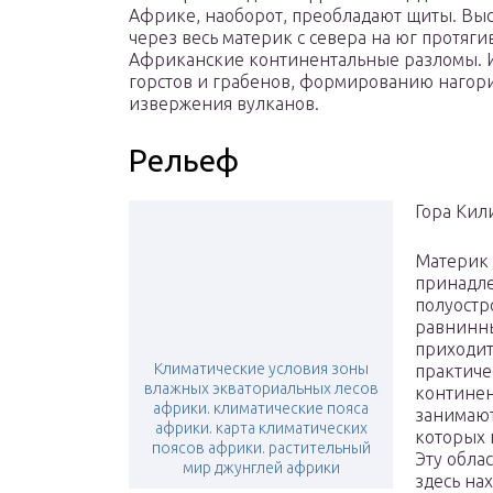
Африке, наоборот, преобладают щиты. Выс
через весь материк с севера на юг протяг
Африканские континентальные разломы. 
горстов и грабенов, формированию нагори
извержения вулканов.
Рельеф
Гора Ки
Материк 
принадле
полуостр
равнинн
приходит
Климатические условия зоны
практиче
влажных экваториальных лесов
континен
африки. климатические пояса
занимают
африки. карта климатических
которых 
поясов африки. растительный
Эту обла
мир джунглей африки
здесь на