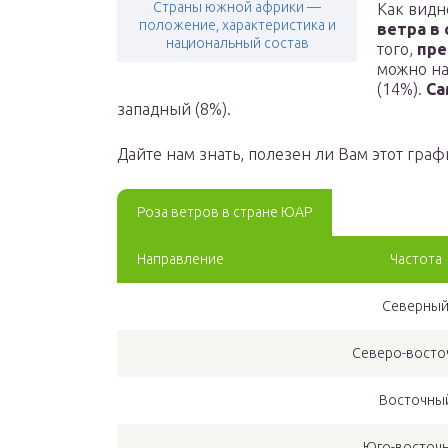
Страны южной африки —
Как видн
положение, характеристика и
ветра в
национальный состав
того,
пре
можно на
(14%).
Са
западный (8%).
Дайте нам знать, полезен ли Вам этот гр
Роза ветров в стране ЮАР
Направление
Частота
Северны
Северо-восто
Восточны
Юго-восточ