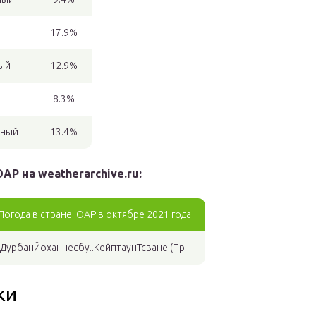
17.9%
ый
12.9%
8.3%
дный
13.4%
АР на weatherarchive.ru:
Погода в стране ЮАР в октябре 2021 года
ДурбанЙоханнесбу..КейптаунТсване (Пр..
ки