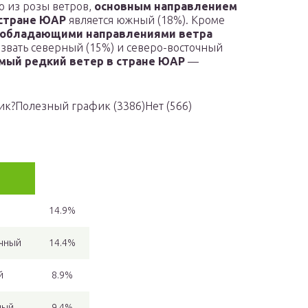
о из розы ветров,
основным направлением
 стране ЮАР
является южный (18%). Кроме
обладающими направлениями ветра
звать северный (15%) и северо-восточный
мый редкий ветер в стране ЮАР
—
афик?Полезный график
(3386)
Нет
(566)
й
14.9%
чный
14.4%
й
8.9%
ный
9.4%