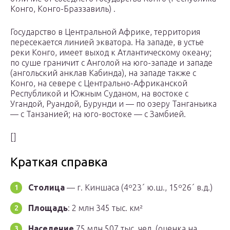
Конго, Конго-Браззавиль) .
Государство в Центральной Африке, территория
пересекается линией экватора. На западе, в устье
реки Конго, имеет выход к Атлантическому океану;
по суше граничит с Анголой на юго-западе и западе
(ангольский анклав Кабинда), на западе также с
Конго, на севере с Центрально-Африканской
Республикой и Южным Суданом, на востоке с
Угандой, Руандой, Бурунди и — по озеру Танганьика
— с Танзанией; на юго-востоке — с Замбией.
[]
Краткая справка
Столица
— г. Киншаса (4º23´ ю.ш., 15º26´ в.д.)
Площадь
: 2 млн 345 тыс. км²
Население
75 млн 507 тыс. чел. (оценка на