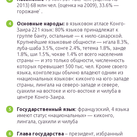
2013) 68 млн чел. (оценка на 2009), 33.6% —
горожане’ .
Основные народы:
в языковом атласе Конго-
Заира 221 язык: 80% языков принадлежат к
группе банту, остальные — к нило-сахарской.
Крупнейшие языковые общности — нгала 8.3%,
луба-шаба 3.5%, сонге 2.4%, тетема 1.8%, занде
1.8%, ши 1.5%, чокве 1.4% от всего населения
страны — и это только общности, численность
которых превышает 500 тыс. чел. Кроме своего
языка, конголезцы обычно владеют одним из
«национальных языков»: киконго на юго-западе
страны, лингала на северо-западе и севере,
суахили на востоке и юго-востоке и чилуба в
центре Конго-Заира.
Государственный язык
: французский, 4 языка
имеют статус «национальных» — киконго,
лингала, суахили и чилуба
Глава государства
– президент, избранный