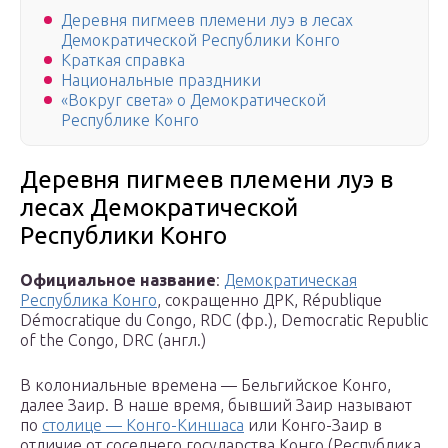
Деревня пигмеев племени луэ в лесах
Демократической Республики Конго
Краткая справка
Национальные праздники
«Вокруг света» о Демократической
Республике Конго
Деревня пигмеев племени луэ в
лесах Демократической
Республики Конго
Официальное название
:
Демократическая
Республика Конго
, сокращенно ДРК, République
Démocratique du Congo, RDC (фр.), Democratic Republic
of the Congo, DRC (англ.)
В колониальные времена — Бельгийское Конго,
далее Заир. В наше время, бывший Заир называют
по
столице — Конго-Киншаса
или Конго-Заир в
отличие от соседнего государства Конго (Республика