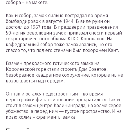
собора – на макете.
Как и собор, замок сильно пострадал во время
бомбардировок в августе 1944. В виде руин он
достоял до 1967 года. В преддверии празднования
50-летия революции замок приказал снести первый
секретарь местного обкома КПСС Коновалов. На
кафедральный собор тоже замахивались, но его
спасло то, что под его стенами был похоронен Кант.
Взамен прекрасного готического замка на
Королевской горе стали строить Дом Советов,
безобразное квадратное сооружение, которые ныне
возвышается над городом.
Он так и остался недостроенным – во время
перестройки финансирование прекратилось. Так и
стоит в самом центре Калининграда, на холме серое
убожество, а перед ним — пустое пространство. И на
краю холма – фрагменты замка.