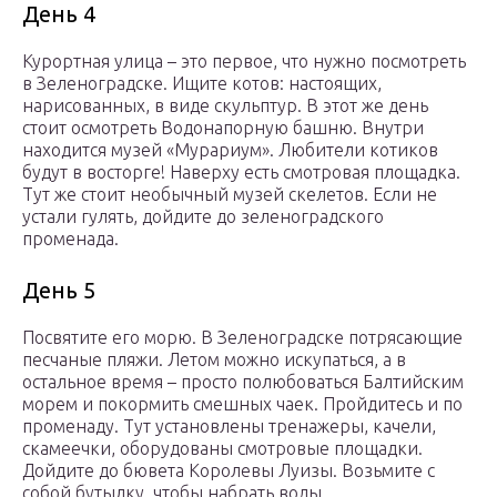
День 4
Курортная улица – это первое, что нужно посмотреть
в Зеленоградске. Ищите котов: настоящих,
нарисованных, в виде скульптур. В этот же день
стоит осмотреть Водонапорную башню. Внутри
находится музей «Мурариум». Любители котиков
будут в восторге! Наверху есть смотровая площадка.
Тут же стоит необычный музей скелетов. Если не
устали гулять, дойдите до зеленоградского
променада.
День 5
Посвятите его морю. В Зеленоградске потрясающие
песчаные пляжи. Летом можно искупаться, а в
остальное время – просто полюбоваться Балтийским
морем и покормить смешных чаек. Пройдитесь и по
променаду. Тут установлены тренажеры, качели,
скамеечки, оборудованы смотровые площадки.
Дойдите до бювета Королевы Луизы. Возьмите с
собой бутылку, чтобы набрать воды.