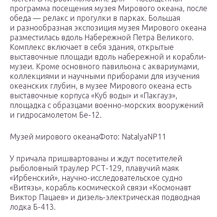
программа посещения музея Мирового океана, после
обеда — релакс и прогулки в парках. Большая
и разнообразная экспозиция музея Мирового океана
разместилась вдоль Набережной Петра Великого.
Комплекс включает в себя здания, открытые
выставочные площади вдоль набережной и корабли-
музеи. Кроме основного павильона с аквариумами,
коллекциями и научными приборами для изучения
океанских глубин, в музее Мирового океана есть
выставочные корпуса «Куб воды» и «Пакгауз»,
площадка с образцами военно-морских вооружений
и гидросамолетом Бе-12.
Музей мирового океанаФото: NatalyaNP11
У причала пришвартованы и ждут посетителей
рыболовный траулер РСТ-129, плавучий маяк
«Ирбенский», научно-исследовательское судно
«Витязь», корабль космической связи «Космонавт
Виктор Пацаев» и дизель-электрическая подводная
лодка Б-413.