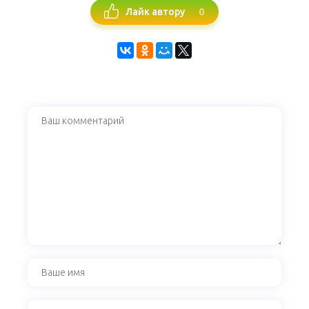
0
Лайк автору