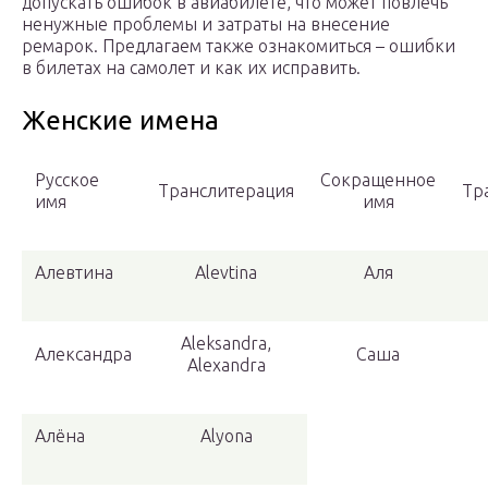
допускать ошибок в авиабилете, что может повлечь
ненужные проблемы и затраты на внесение
ремарок. Предлагаем также ознакомиться – ошибки
в билетах на самолет и как их исправить.
Женские имена
Русское
Сокращенное
Транслитерация
Тр
имя
имя
Алевтина
Alevtina
Аля
Aleksandra,
Александра
Саша
Alexandra
Алёна
Alyona