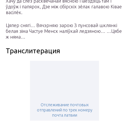
Хачу да слёз расквечанай вясною Паездзіць там І
ўдоўж і папярок, Дзе між сібірскіх зёлак галавою Ківае
васілёк.
Цяпер снягі… Вячэрняю зарою З пунсовай шклянкі
белая зіма Частуе Менск наліўкай ледзяною… …Цябе
ж няма…
Транслитерация
Отслеживание почтовых
отправлений по трек номеру
почта латвии