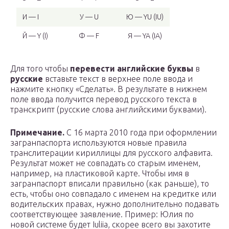
И — I
У — U
Ю — YU (IU)
Й — Y (I)
Ф — F
Я — YA (IA)
Для того чтобы
перевести английские буквы
в
русские
вставьте текст в верхнее поле ввода и
нажмите кнопку «Сделать». В результате в нижнем
поле ввода получится перевод русского текста в
транскрипт (русские слова английскими буквами).
Примечание.
С 16 марта 2010 года при оформлении
загранпаспорта используются новые правила
транслитерации кириллицы для русского алфавита.
Результат может не совпадать со старым именем,
например, на пластиковой карте. Чтобы имя в
загранпаспорт вписали правильно (как раньше), то
есть, чтобы оно совпадало с именем на кредитке или
водительских правах, нужно дополнительно подавать
соответствующее заявление. Пример: Юлия по
новой системе будет Iuliia, скорее всего вы захотите