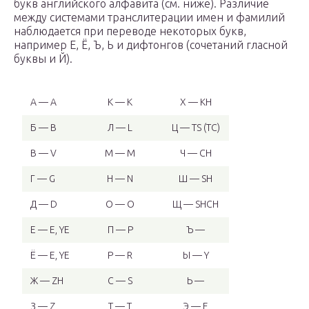
букв английского алфавита (см. ниже). Различие
между системами транслитерации имен и фамилий
наблюдается при переводе некоторых букв,
например Е, Ё, Ъ, Ь и дифтонгов (сочетаний гласной
буквы и Й).
А — A
К — K
Х — KH
Б — B
Л — L
Ц — TS (TC)
В — V
М — M
Ч — CH
Г — G
Н — N
Ш — SH
Д — D
О — O
Щ — SHCH
Е — E, YE
П — P
Ъ —
Ё — E, YE
Р — R
Ы — Y
Ж — ZH
С — S
Ь —
З — Z
Т — T
Э — E