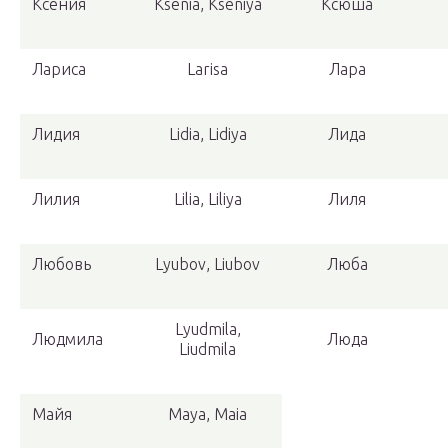
Ксения
Ksenia, Kseniya
Ксюша
Лариса
Larisa
Лара
Лидия
Lidia, Lidiya
Лида
Лилия
Lilia, Liliya
Лиля
Любовь
Lyubov, Liubov
Люба
Lyudmila,
Людмила
Люда
Liudmila
Майя
Maya, Maia