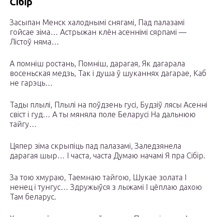
Сібір
Засыпан Менск халоднымі снягамі, Пад палазамі
гойсае зіма… Астрыжан клён асеннімі сярпамі —
Лістоў няма…
А помніш ростань, Помніш, дарагая, Як дагарала
восеньская медзь, Так і душа ў шуканнях дагарае, Каб
не гарэць…
Тады плылі, Плылі на поўдзень гусі, Будзіў лясы Асенні
свіст і гуд… А ты мяняла поле Беларусі На дальнюю
тайгу…
Цяпер зіма скрыпіць пад палазамі, Заледзянела
дарагая шыр… І часта, часта Думаю начамі Я пра Сібір.
За тою хмураю, Таемнаю тайгою, Шукае золата І
ненец і тунгус… Здружыўся з лыжамі І цёплаю дахою
Там беларус.