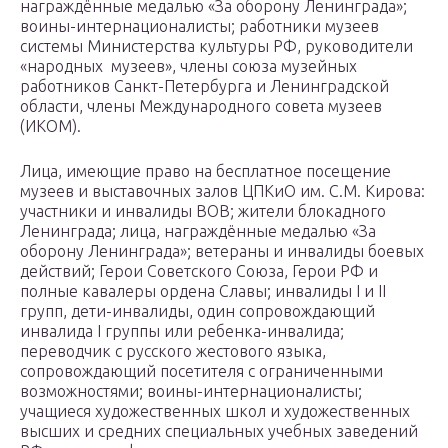
награждённые медалью «За оборону Ленинграда»;
воины-интернационалисты; работники музеев
системы Министерства культуры РФ, руководители
«народных музеев», члены союза музейных
работников Санкт-Петербурга и Ленинградской
области, члены Международного совета музеев
(ИКОМ).
Лица, имеющие право на бесплатное посещение
музеев и выставочных залов ЦПКиО им. С.М. Кирова:
участники и инвалиды ВОВ; жители блокадного
Ленинграда; лица, награждённые медалью «За
оборону Ленинграда»; ветераны и инвалиды боевых
действий; Герои Советского Союза, Герои РФ и
полные кавалеры ордена Славы; инвалиды I и II
групп, дети-инвалиды, один сопровождающий
инвалида I группы или ребенка-инвалида;
переводчик с русского жестового языка,
сопровождающий посетителя с ограниченными
возможностями; воины-интернационалисты;
учащиеся художественных школ и художественных
высших и средних специальных учебных заведений