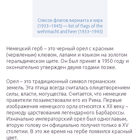
Список флагов вермахта и хира
(1933–1945) — list of flags of the
wehrmacht and heer (1933–1945)
Немецкий герб – это черный орел с красным
(червленым) клювом, лапами и языком на золотом
геральдическом щите. Он был принят в 1950 году и
окончательно утвержден двумя годами позже.
Орел – это традиционный символ германских
земель. Эта птица всегда считалась олицетворением
силы, власти, могущества. Считается, что немецкие
правители позаимствовали его из Рима. Первые
изображения немецкого орла относятся к XII веку –
периоду царствования легендарного Барбароссы.
Изначально императорский орел был одноглавым,
вторую голову он официально получил только в XV
столетии. В это же время на гербе появился красный
цвет.