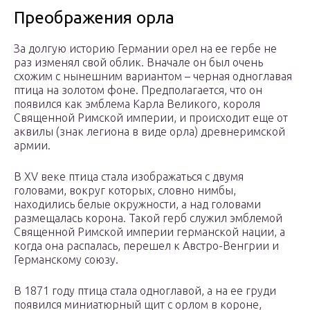
Преображения орла
За долгую историю Германии орел на ее гербе не
раз изменял свой облик. Вначале он был очень
схожим с нынешним вариантом – черная одноглавая
птица на золотом фоне. Предполагается, что он
появился как эмблема Карла Великого, короля
Священной Римской империи, и происходит еще от
аквилы (знак легиона в виде орла) древнеримской
армии.
В XV веке птица стала изображаться с двумя
головами, вокруг которых, словно нимбы,
находились белые окружности, а над головами
размещалась корона. Такой герб служил эмблемой
Священной Римской империи германской нации, а
когда она распалась, перешел к Австро-Венгрии и
Германскому союзу.
В 1871 году птица стала одноглавой, а на ее груди
появился миниатюрный щит с орлом в короне,