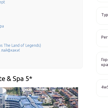
ept
Тур
и
Spa
Рег
os The Land of Legends)
е лайфхаки!
Гор
кра
te & Spa 5*
4w5