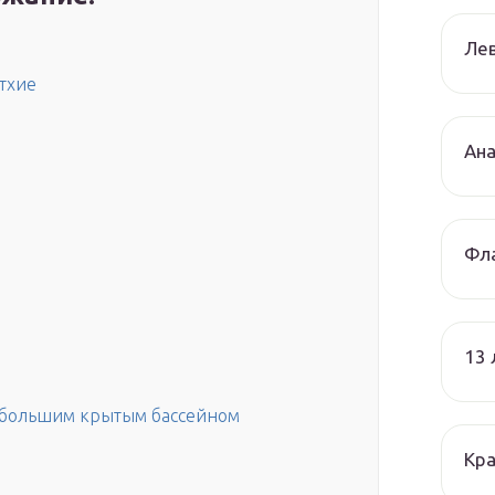
Лев
етхие
Ана
Фла
13
с большим крытым бассейном
Кра