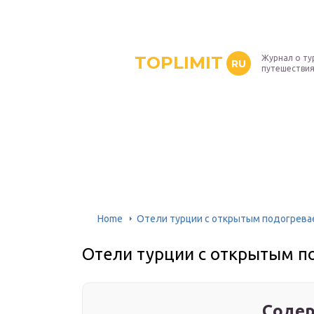
TOPLIMIT
Журнал о ту
RU
путешествия
Home
Отели турции с открытым подогрев
Отели турции с открытым 
Содер