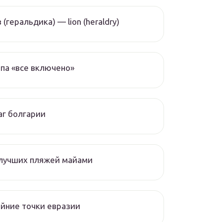
 (геральдика) — lion (heraldry)
па «все включено»
г болгарии
 лучших пляжей майами
йние точки евразии