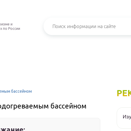
ризме и
х по России
РЕ
аемым бассейном
подогреваемым бассейном
Изу
жание: