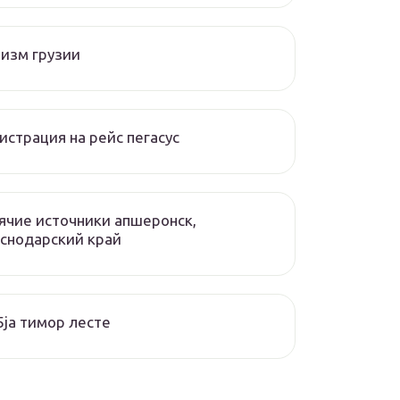
изм грузии
истрация на рейс пегасус
ячие источники апшеронск,
снодарский край
ja тимор лесте