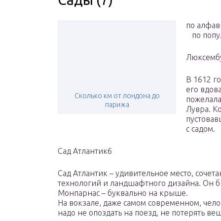
по алфав
по попу
Люксембу
В 1612 го
его вдов
Сколько км от лондона до
пожелала
парижа
Лувра. К
пустовав
с садом.
Сад Атлантик6
Сад Атлантик – удивительное место, соче
технологий и ландшафтного дизайна. Он б
Монпарнас – буквально на крыше.
На вокзале, даже самом современном, чел
надо не опоздать на поезд, не потерять в