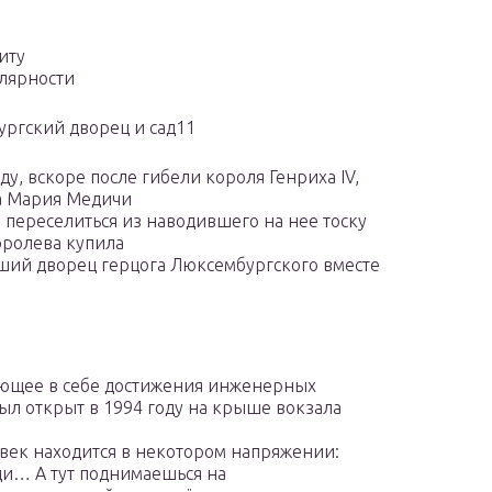
иту
лярности
ргский дворец и сад11
ду, вскоре после гибели короля Генриха IV,
а Мария Медичи
 переселиться из наводившего на нее тоску
оролева купила
ший дворец герцога Люксембургского вместе
тающее в себе достижения инженерных
ыл открыт в 1994 году на крыше вокзала
овек находится в некотором напряжении:
ещи… А тут поднимаешься на