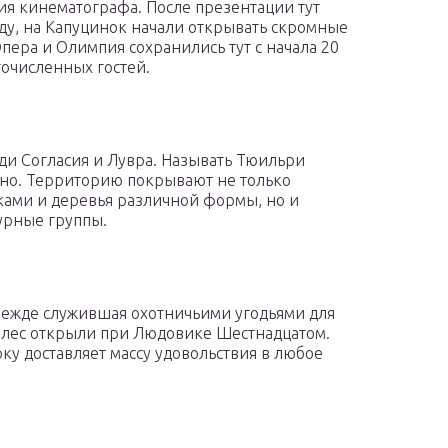
ия кинематографа. После презентации тут
ду, на Капуцинок начали открывать скромные
пера и Олимпия сохранились тут с начала 20
гочисленных гостей.
ди Согласия и Лувра. Называть Тюильри
но. Территорию покрывают не только
ками и деревья различной формы, но и
урные группы.
режде служившая охотничьими угодьями для
 лес открыли при Людовике Шестнадцатом.
ку доставляет массу удовольствия в любое