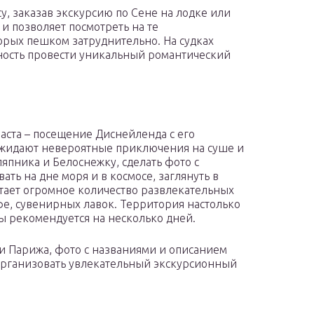
у, заказав экскурсию по Сене на лодке или
 и позволяет посмотреть на те
орых пешком затруднительно. На судках
ность провести уникальный романтический
аста – посещение Диснейленда с его
ожидают невероятные приключения на суше и
япника и Белоснежку, сделать фото с
ь на дне моря и в космосе, заглянуть в
тает огромное количество развлекательных
фе, сувенирных лавок. Территория настолько
ы рекомендуется на несколько дней.
ти Парижа, фото с названиями и описанием
 организовать увлекательный экскурсионный