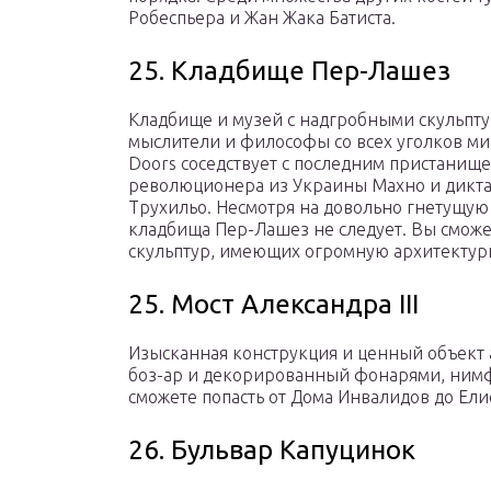
Робеспьера и Жан Жака Батиста.
25. Кладбище Пер-Лашез
Кладбище и музей с надгробными скульпту
мыслители и философы со всех уголков ми
Doors соседствует с последним пристанищ
революционера из Украины Махно и дикта
Трухильо. Несмотря на довольно гнетущую
кладбища Пер-Лашез не следует. Вы смож
скульптур, имеющих огромную архитектур
25. Мост Александра III
Изысканная конструкция и ценный объект 
боз-ар и декорированный фонарями, нимф
сможете попасть от Дома Инвалидов до Ели
26. Бульвар Капуцинок