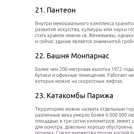
21. Пантеон
Внутри мемориального комплекса хранится 
развитие искусства, культуры или науки го
стать храмом имени св. Женевьевы, однак
и сейчас здание является знаменитой гроб
22. Башня Монпарнас
Более чем 200-метровая высотка 1972 года
бутики и офисные помещения. Работает не
которых можно на скоростных лифтах.
23. Катакомбы Парижа
Территорию можно назвать отдельным горо
различные века умерло более 6 000 000 л
площадью в три сотни километров, имеет ц
для осмотра, довольно хорошо обустроена.
порядка. Среди множества других костей т