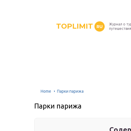
TOPLIMIT
Журнал о ту
RU
путешествия
Home
Парки парижа
Парки парижа
Содер