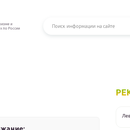
ризме и
х по России
РЕ
Лев
жание: