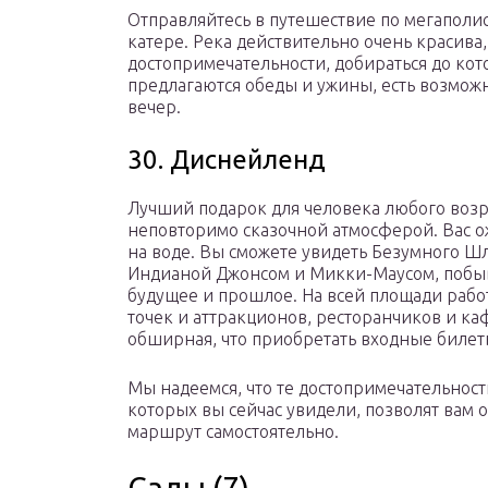
Отправляйтесь в путешествие по мегаполис
катере. Река действительно очень красива,
достопримечательности, добираться до кот
предлагаются обеды и ужины, есть возмож
вечер.
30. Диснейленд
Лучший подарок для человека любого возр
неповторимо сказочной атмосферой. Вас 
на воде. Вы сможете увидеть Безумного Шл
Индианой Джонсом и Микки-Маусом, побыват
будущее и прошлое. На всей площади рабо
точек и аттракционов, ресторанчиков и ка
обширная, что приобретать входные билет
Мы надеемся, что те достопримечательнос
которых вы сейчас увидели, позволят вам
маршрут самостоятельно.
Сады (7)