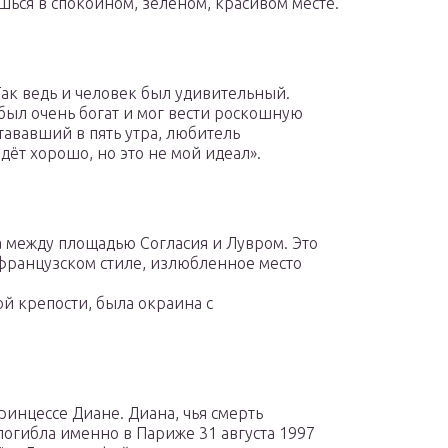
ься в спокойном, зелёном, красивом месте.
Так ведь и человек был удивительный.
 был очень богат и мог вести роскошную
стававший в пять утра, любитель
идёт хорошо, но это не мой идеал».
 между площадью Согласия и Лувром. Это
французском стиле, излюбленное место
кой крепости, была окраина с
ринцессе Диане. Диана, чья смерть
погибла именно в Париже 31 августа 1997