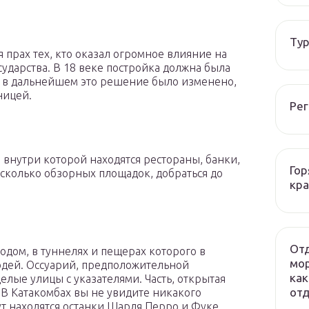
Тур
прах тех, кто оказал огромное влияние на
сударства. В 18 веке постройка должна была
о в дальнейшем это решение было изменено,
ницей.
Рег
, внутри которой находятся рестораны, банки,
Гор
сколько обзорных площадок, добраться до
кра
Отд
дом, в туннелях и пещерах которого в
мор
юдей. Оссуарий, предположительной
как
елые улицы с указателями. Часть, открытая
отд
 В Катакомбах вы не увидите никакого
ут находятся останки Шарля Перро и Фуке,