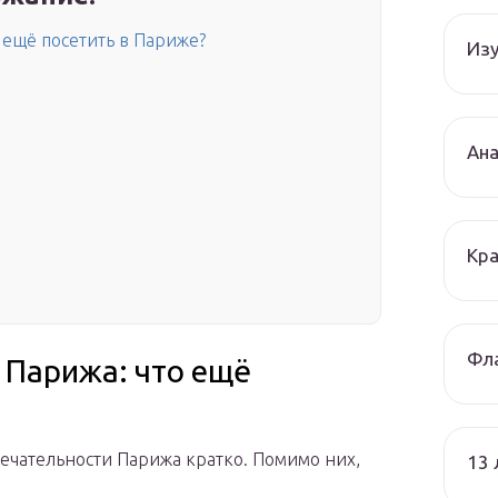
 ещё посетить в Париже?
Изу
Ана
Кра
Фла
 Парижа: что ещё
ечательности Парижа кратко. Помимо них,
13