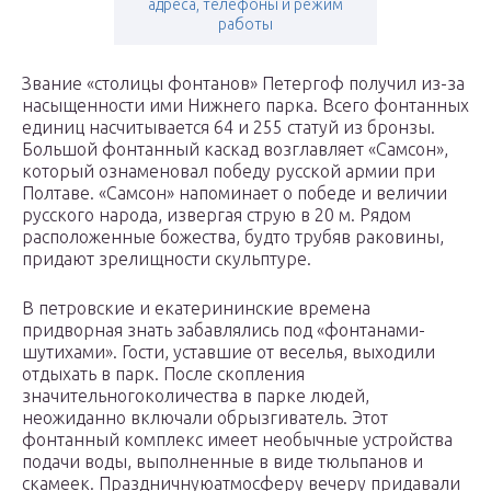
адреса, телефоны и режим
работы
Звание «столицы фонтанов» Петергоф получил из-за
насыщенности ими Нижнего парка. Всего фонтанных
единиц насчитывается 64 и 255 статуй из бронзы.
Большой фонтанный каскад возглавляет «Самсон»,
который ознаменовал победу русской армии при
Полтаве. «Самсон» напоминает о победе и величии
русского народа, извергая струю в 20 м. Рядом
расположенные божества, будто трубяв раковины,
придают зрелищности скульптуре.
В петровские и екатерининские времена
придворная знать забавлялись под «фонтанами-
шутихами». Гости, уставшие от веселья, выходили
отдыхать в парк. После скопления
значительногоколичества в парке людей,
неожиданно включали обрызгиватель. Этот
фонтанный комплекс имеет необычные устройства
подачи воды, выполненные в виде тюльпанов и
скамеек. Праздничнуюатмосферу вечеру придавали