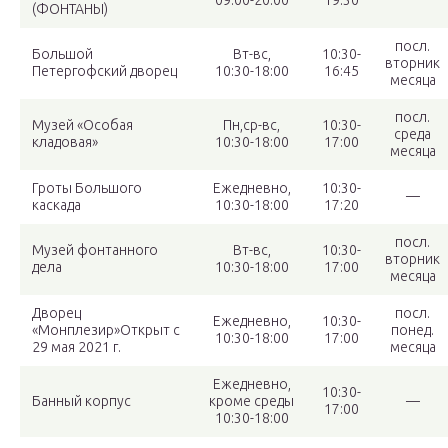
09:00-20:00
19:30
(ФОНТАНЫ)
посл.
Большой
Вт-вс,
10:30-
вторник
Петергофский дворец
10:30-18:00
16:45
месяца
посл.
Музей «Особая
Пн,ср-вс,
10:30-
среда
кладовая»
10:30-18:00
17:00
месяца
Гроты Большого
Ежедневно,
10:30-
—
каскада
10:30-18:00
17:20
посл.
Музей фонтанного
Вт-вс,
10:30-
вторник
дела
10:30-18:00
17:00
месяца
Дворец
посл.
Ежедневно,
10:30-
«Монплезир»Открыт с
понед.
10:30-18:00
17:00
29 мая 2021 г.
месяца
Ежедневно,
10:30-
Банный корпус
кроме среды
—
17:00
10:30-18:00