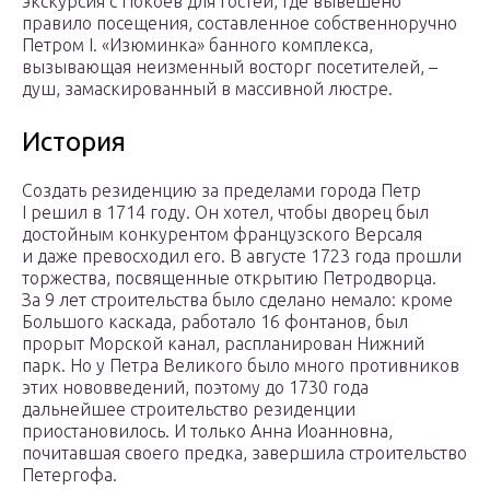
экскурсия с Покоев для гостей, где вывешено
правило посещения, составленное собственноручно
Петром I. «Изюминка» банного комплекса,
вызывающая неизменный восторг посетителей, –
душ, замаскированный в массивной люстре.
История
Создать резиденцию за пределами города Петр
І решил в 1714 году. Он хотел, чтобы дворец был
достойным конкурентом французского Версаля
и даже превосходил его. В августе 1723 года прошли
торжества, посвященные открытию Петродворца.
За 9 лет строительства было сделано немало: кроме
Большого каскада, работало 16 фонтанов, был
прорыт Морской канал, распланирован Нижний
парк. Но у Петра Великого было много противников
этих нововведений, поэтому до 1730 года
дальнейшее строительство резиденции
приостановилось. И только Анна Иоанновна,
почитавшая своего предка, завершила строительство
Петергофа.