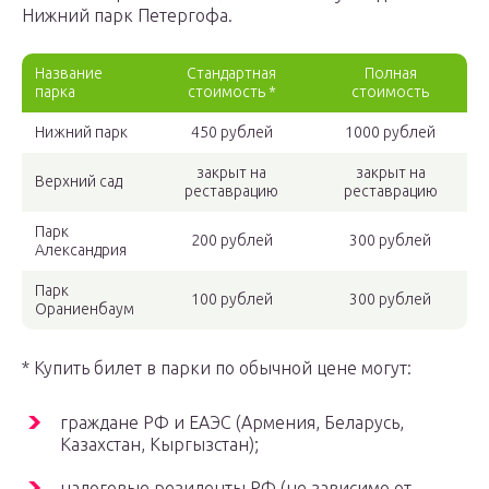
Нижний парк Петергофа.
Название
Стандартная
Полная
парка
стоимость *
стоимость
Нижний парк
450 рублей
1000 рублей
закрыт на
закрыт на
Верхний сад
реставрацию
реставрацию
Парк
200 рублей
300 рублей
Александрия
Парк
100 рублей
300 рублей
Ораниенбаум
* Купить билет в парки по обычной цене могут:
граждане РФ и ЕАЭС (Армения, Беларусь,
Казахстан, Кыргызстан);
налоговые резиденты РФ (не зависимо от