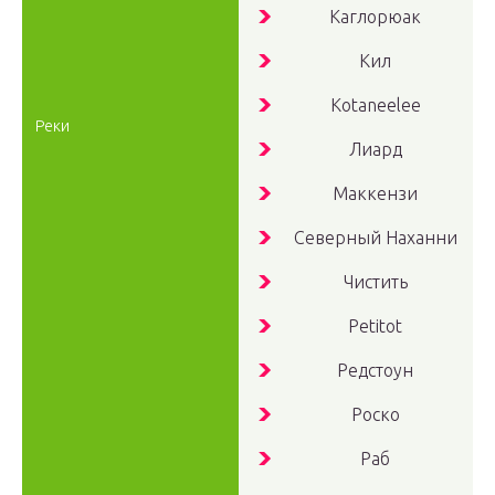
Каглорюак
Кил
Kotaneelee
Реки
Лиард
Маккензи
Северный Наханни
Чистить
Petitot
Редстоун
Роско
Раб