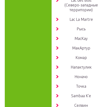
Lac des Bois
(Северо-западные
территории)
Lac La Martre
Рысь
MacKay
МакАртур
Комар
Напактулик
Ноначо
Точка
Sambaa K’e
Селвин