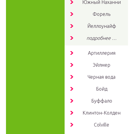
Южный Наханни
Форель
Йеллоунайф
подробнее …
Артиллерия
Эйлмер
Черная вода
Бойд
Буффало
Клинтон-Колден
Colville