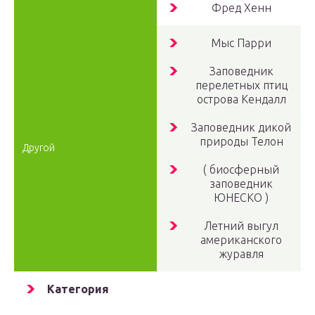
Фред Хенн
Мыс Парри
Заповедник
перелетных птиц
острова Кендалл
Заповедник дикой
природы Телон
Другой
( биосферный
заповедник
ЮНЕСКО )
Летний выгул
американского
журавля
Категория