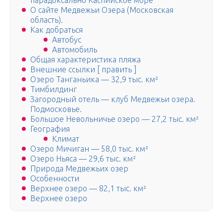
парадоксально Каспийское море
О сайте Медвежьи Озера (Московская
область).
Как добраться
Автобус
Автомобиль
Общая характеристика пляжа
Внешние ссылки [ править ]
Озеро Танганьика — 32,9 тыс. км²
Тимбилдинг
Загородный отель — клуб Медвежьи озера.
Подмосковье.
Большое Невольничье озеро — 27,2 тыс. км²
География
Климат
Озеро Мичиган — 58,0 тыс. км²
Озеро Ньяса — 29,6 тыс. км²
Природа Медвежьих озер
Особенности
Верхнее озеро — 82,1 тыс. км²
Верхнее озеро