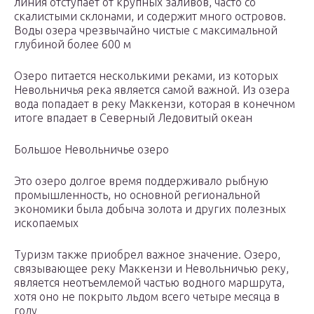
линия отступает от крупных заливов, часто со
скалистыми склонами, и содержит много островов.
Воды озера чрезвычайно чистые с максимальной
глубиной более 600 м
Озеро питается несколькими реками, из которых
Невольничья река является самой важной. Из озера
вода попадает в реку Маккензи, которая в конечном
итоге впадает в Северный Ледовитый океан
Большое Невольничье озеро
Это озеро долгое время поддерживало рыбную
промышленность, но основной региональной
экономики была добыча золота и других полезных
ископаемых
Туризм также приобрел важное значение. Озеро,
связывающее реку Маккензи и Невольничью реку,
является неотъемлемой частью водного маршрута,
хотя оно не покрыто льдом всего четыре месяца в
году