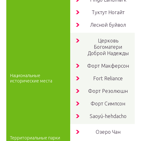
Туктут Ногайт
Лесной буйвол
Церковь
Богоматери
Доброй Надежды
Форт Макферсон
Национальные
Fort Reliance
исторические места
Форт Резолюшн
Форт Симпсон
Saoyú-hehdacho
Озеро Чан
Территориальные парки