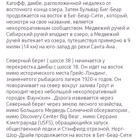
Катофф, дамбе, расположенной недалеко от
восточного конца озера. Затем бульвар Биг-Беар
продолжается на восток в Биг-Беар-Сити , который,
несмотря на свое название, является
некорпоративным сообществом. Медвежий ручей и
Сибирский ручей впадают в озеро, а Медвежий
ручей вытекает из озера, путешествуя примерно в 9
милях (14 км) на юго-запад до реки Санта-Ана .
Северный берег ( шоссе 38 ) начинается у
перекрестка дамбы с шоссе 18. Он идет на восток
мимо исторического места Грейс-Лэндинг,
знаменитого рыбацкого лагеря 1920-х годов. Он
поворачивает на север вокруг залива Гроут и
проходит через небольшой некорпоративный
городок Фаунскин . Дорога извивается через
Северный берег через землю лесного хозяйства,
мимо Большого Медведь Солнечной обсерватории ,
мимо Discovery Center Big Bear , мимо Серрано
Кэмпграунда (USFS), обращающийся запуск
общественной лодки и Стэнфилд отрезной. Норт-
Шор-Драйв продолжается на восток в Биг-Беар-Сити