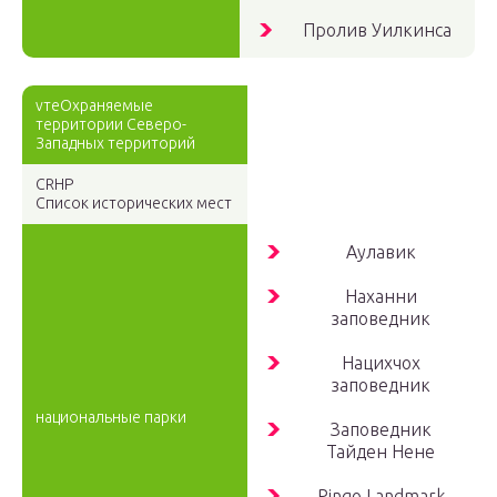
Пролив Уилкинса
vтеОхраняемые
территории Северо-
Западных территорий
CRHP
Список исторических мест
Аулавик
Наханни
заповедник
Нацихчох
заповедник
национальные парки
Заповедник
Тайден Нене
Pingo Landmark