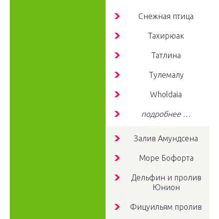
Снежная птица
Тахирюак
Татлина
Тулемалу
Wholdaia
подробнее …
Залив Амундсена
Море Бофорта
Дельфин и пролив
Юнион
Фицуильям пролив