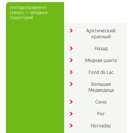
vтеГидрография из
северо — западных
территорий
Арктический
красный
Назад
Медная шахта
Fond du Lac
Большая
Медведица
Сено
Рог
Hornaday