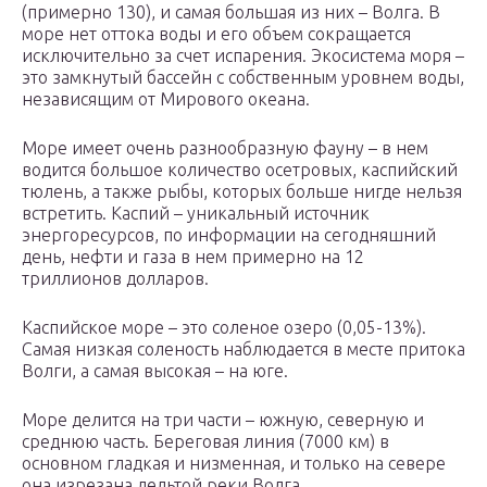
(примерно 130), и самая большая из них – Волга. В
море нет оттока воды и его объем сокращается
исключительно за счет испарения. Экосистема моря –
это замкнутый бассейн с собственным уровнем воды,
независящим от Мирового океана.
Море имеет очень разнообразную фауну – в нем
водится большое количество осетровых, каспийский
тюлень, а также рыбы, которых больше нигде нельзя
встретить. Каспий – уникальный источник
энергоресурсов, по информации на сегодняшний
день, нефти и газа в нем примерно на 12
триллионов долларов.
Каспийское море – это соленое озеро (0,05-13%).
Самая низкая соленость наблюдается в месте притока
Волги, а самая высокая – на юге.
Море делится на три части – южную, северную и
среднюю часть. Береговая линия (7000 км) в
основном гладкая и низменная, и только на севере
она изрезана дельтой реки Волга.