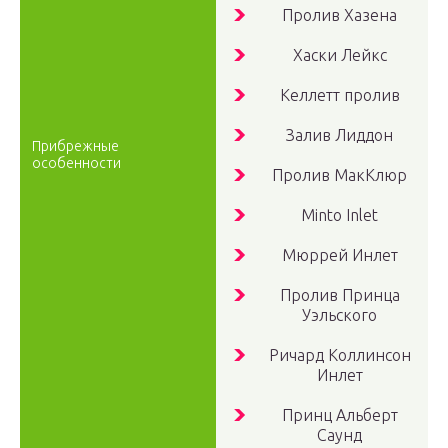
Пролив Хазена
Хаски Лейкс
Келлетт пролив
Залив Лиддон
Прибрежные
особенности
Пролив МакКлюр
Minto Inlet
Мюррей Инлет
Пролив Принца
Уэльского
Ричард Коллинсон
Инлет
Принц Альберт
Саунд