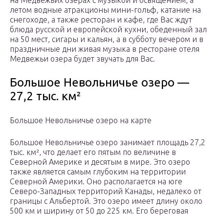
на Медвежьих озерах с музыкой и освящением, а
летом водные атракционы мини-гольф, катание на
снегоходе, а также ресторан и кафе, где Вас ждут
блюда русской и европейской кухни, обеденный зал
на 50 мест, сигары и кальян, а в субботу вечером и в
праздничные дни живая музыка в ресторане отеля
Медвежьи озера будет звучать для Вас.
Большое Невольничье озеро —
27,2 тыс. км²
Большое Невольничье озеро на карте
Большое Невольничье озеро занимает площадь 27,2
тыс. км², что делает его пятым по величине в
Северной Америке и десятым в мире. Это озеро
также является самым глубоким на территории
Северной Америки. Оно располагается на юге
Северо-Западных территорий Канады, недалеко от
границы с Альбертой. Это озеро имеет длину около
500 км и ширину от 50 до 225 км. Его береговая