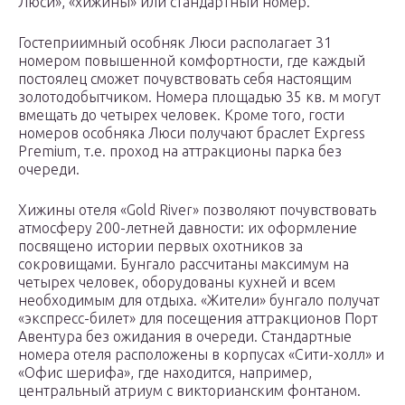
Люси», «хижины» или стандартный номер.
Гостеприимный особняк Люси располагает 31
номером повышенной комфортности, где каждый
постоялец сможет почувствовать себя настоящим
золотодобытчиком. Номера площадью 35 кв. м могут
вмещать до четырех человек. Кроме того, гости
номеров особняка Люси получают браслет Express
Premium, т.е. проход на аттракционы парка без
очереди.
Хижины отеля «Gold River» позволяют почувствовать
атмосферу 200-летней давности: их оформление
посвящено истории первых охотников за
сокровищами. Бунгало рассчитаны максимум на
четырех человек, оборудованы кухней и всем
необходимым для отдыха. «Жители» бунгало получат
«экспресс-билет» для посещения аттракционов Порт
Авентура без ожидания в очереди. Стандартные
номера отеля расположены в корпусах «Сити-холл» и
«Офис шерифа», где находится, например,
центральный атриум с викторианским фонтаном.