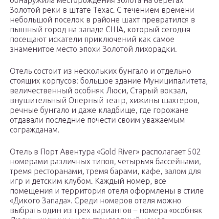
обнаружила месторождения золота на берегах
Золотой реки в штате Техас. С течением времени
небольшой поселок в районе шахт превратился в
пышный город на западе США, который сегодня
посещают искатели приключений как самое
знаменитое место эпохи Золотой лихорадки.
Отель состоит из нескольких бунгало и отдельно
стоящих корпусов: большое здание Муниципалитета,
величественный особняк Люси, Старый вокзал,
внушительный Оперный театр, хижины шахтеров,
речные бунгало и даже кладбище, где горожане
отдавали последние почести своим уважаемым
согражданам.
Отель в Порт Авентура «Gold River» располагает 502
номерами различных типов, четырьмя бассейнами,
тремя ресторанами, тремя барами, кафе, залом для
игр и детским клубом. Каждый номер, все
помещения и территория отеля оформлены в стиле
«Дикого Запада». Среди номеров отеля можно
выбрать один из трех вариантов – номера «особняк