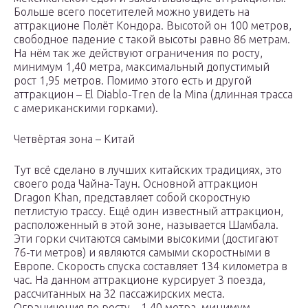
Больше всего посетителей можно увидеть на
аттракционе Полёт Кондора. Высотой он 100 метров,
свободное падение с такой высоты равно 86 метрам.
На нём так же действуют ограничения по росту,
минимум 1,40 метра, максимальный допустимый
рост 1,95 метров. Помимо этого есть и другой
аттракцион – El Diablo-Tren de la Mina (длинная трасса
с американскими горками).
Четвёртая зона – Китай
Тут всё сделано в лучших китайских традициях, это
своего рода Чайна-Таун. Основной аттракцион
Dragon Khan, представляет собой скоростную
петлистую трассу. Ещё один известный аттракцион,
расположенный в этой зоне, называется Шамбала.
Эти горки считаются самыми высокими (достигают
76-ти метров) и являются самыми скоростными в
Европе. Скорость спуска составляет 134 километра в
час. На данном аттракционе курсирует 3 поезда,
рассчитанных на 32 пассажирских места.
Ограничения по росту – 1,40 метра, минимум.