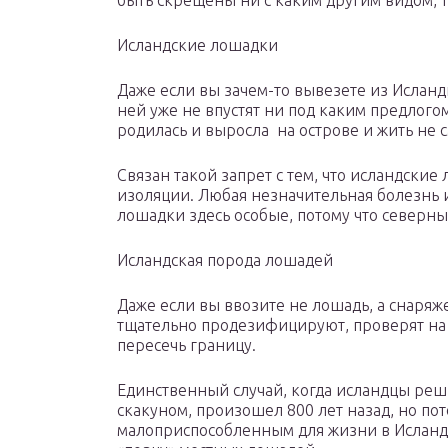
быть скрещены ни с каким другим видом, т
Исландские лошадки
Даже если вы зачем-то вывезете из Исланд
ней уже не впустят ни под каким предлогом
родилась и выросла на острове и жить не с
Связан такой запрет с тем, что исландские 
изоляции. Любая незначительная болезнь и
лошадки здесь особые, потому что северны
Исландская порода лошадей
Даже если вы ввозите не лошадь, а снаря
тщательно продезифицируют, проверят на 
пересечь границу.
Единственный случай, когда исландцы реш
скакуном, произошел 800 лет назад, но по
малоприспособленным для жизни в Исланди