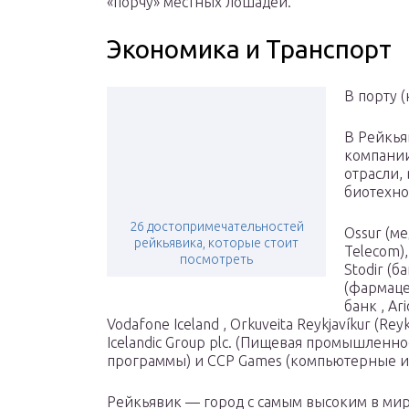
«порчу» местных лошадей.
Экономика и Транспорт
В порту (
В Рейкья
компании
отрасли,
биотехно
26 достопримечательностей
Ossur (м
рейкьявика, которые стоит
Telecom),
посмотреть
Stodir (б
(фармаце
банк , Ar
Vodafone Iceland , Orkuveita Reykjavíkur (Rey
Icelandic Group plc. (Пищевая промышленно
программы) и CCP Games (компьютерные и
Рейкьявик — город с самым высоким в ми