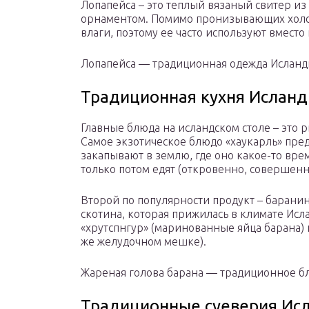
Лопапейса – это теплый вязаный свитер 
орнаментом. Помимо пронизывающих холод
влаги, поэтому ее часто используют вмест
Лопапейса — традиционная одежда Ислан
Традиционная кухня Исланд
Главные блюда на исландском столе – это 
Самое экзотическое блюдо «хаукарль» предс
закапывают в землю, где оно какое-то вре
только потом едят (откровенно, совершенн
Второй по популярности продукт – баранин
скотина, которая прижилась в климате Исл
«хрутспнгур» (маринованные яйца барана) и
же желудочном мешке).
Жареная голова барана — традиционное б
Традиционные суеверия Ис