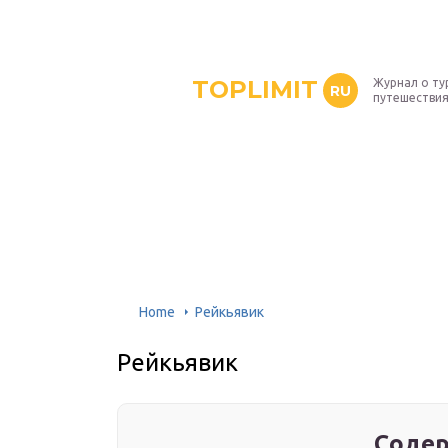
TOPLIMIT
Журнал о ту
RU
путешествия
Home
Рейкьявик
Рейкьявик
Содер