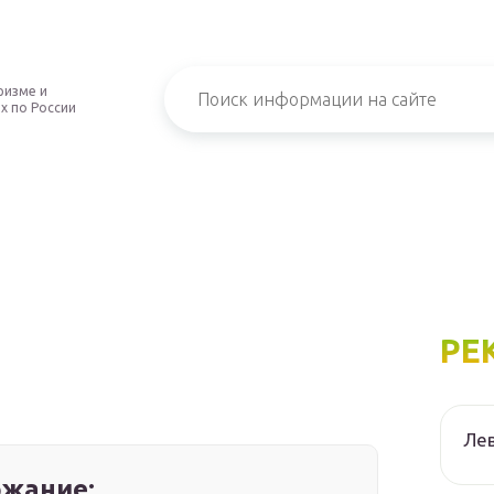
ризме и
х по России
РЕ
Лев
жание: