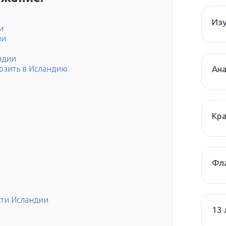
Изу
и
ии
ндии
Ана
озить в Исландию
Кра
Фла
сти Исландии
13