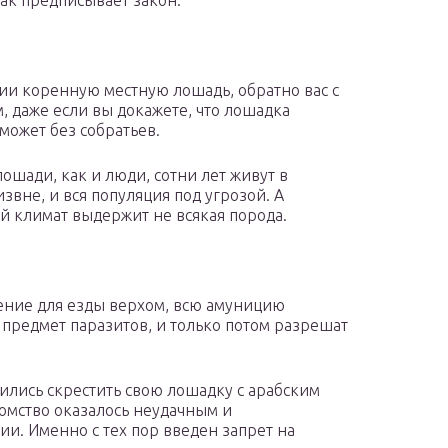
ак предписывает закон.
ии коренную местную лошадь, обратно вас с
, даже если вы докажете, что лошадка
может без собратьев.
лошади, как и люди, сотни лет живут в
звне, и вся популяция под угрозой. А
й климат выдержит не всякая порода.
жение для езды верхом, всю амуницию
предмет паразитов, и только потом разрешат
ились скрестить свою лошадку с арабским
томство оказалось неудачным и
и. Именно с тех пор введен запрет на