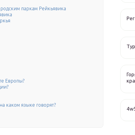
ородским паркам Рейкьявика
явика
Рег
ркья
Тур
Гор
кра
те Европы?
дии?
на каком языке говорят?
4w5