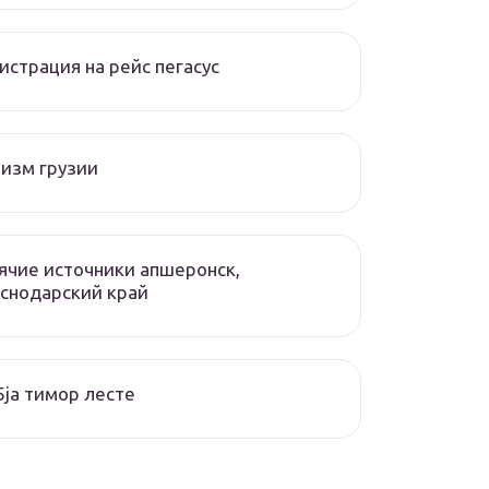
истрация на рейс пегасус
изм грузии
ячие источники апшеронск,
снодарский край
ja тимор лесте