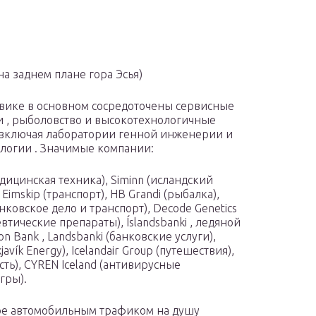
на заднем плане гора Эсья)
вике в основном сосредоточены сервисные
 , рыболовство и высокотехнологичные
 включая лаборатории генной инженерии и
логии . Значимые компании:
едицинская техника), Siminn (исландский
 Eimskip (транспорт), HB Grandi (рыбалка),
анковское дело и транспорт), Decode Genetics
втические препараты), Íslandsbanki , ледяной
ion Bank , Landsbanki (банковские услуги),
kjavík Energy), Icelandair Group (путешествия),
сть), CYREN Iceland (антивирусные
гры).
ре автомобильным трафиком на душу