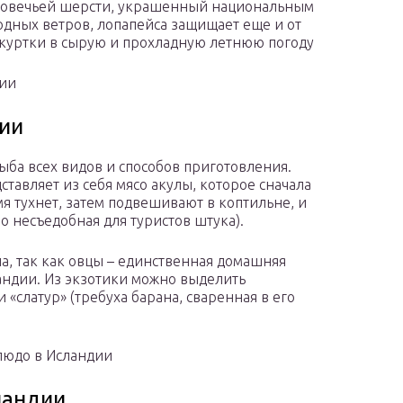
из овечьей шерсти, украшенный национальным
ных ветров, лопапейса защищает еще и от
о куртки в сырую и прохладную летнюю погоду
дии
ии
рыба всех видов и способов приготовления.
тавляет из себя мясо акулы, которое сначала
мя тухнет, затем подвешивают в коптильне, и
о несъедобная для туристов штука).
а, так как овцы – единственная домашняя
андии. Из экзотики можно выделить
 «слатур» (требуха барана, сваренная в его
людо в Исландии
ландии