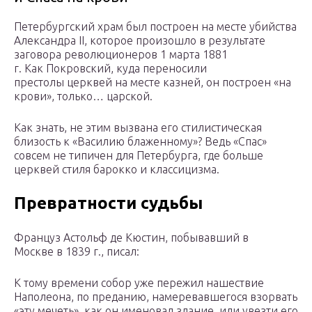
Петербургский храм был построен на месте убийства
Александра II, которое произошло в результате
заговора революционеров 1 марта 1881
г. Как Покровский, куда переносили
престолы церквей на месте казней, он построен «на
крови», только… царской.
Как знать, не этим вызвана его стилистическая
близость к «Василию блаженному»? Ведь «Спас»
совсем не типичен для Петербурга, где больше
церквей стиля барокко и классицизма.
Превратности судьбы
Француз Астольф де Кюстин, побывавший в
Москве в 1839 г., писал:
К тому времени собор уже пережил нашествие
Наполеона, по преданию, намеревавшегося взорвать
«эту мечеть», как он именовал здание, или увезти его