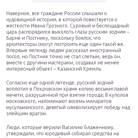
Наверное, все граждане России слышали о
чудовищной истории, в которой повествуется о
жесткости Ивана Грозного. Суровый и беспощадный
царь распорядился выколоть глаза русским зодчим –
Барне и Постнику, поскольку боялся, что
архитекторы смогут построить еще один такой же.
Впервые легенду людям рассказал иностранный
посол, но Постник точно не стал слепым, ведь он,
вместе с другими мастерами, создавал не менее
интересный объект – Казанский Кремль.
Согласно еще одной легенде, русский зодчий
воплотил в Покровском храме копию восьмиглавой
мечети, разрушенной при взятии города; 8 куполов
московского, напоминают восемь минаретов
мусульманского, девятый символизирует победу над
злейшим врагом.
Люди, которые верили Василию Блаженному,
утверждали, что юродивый собирал средства на