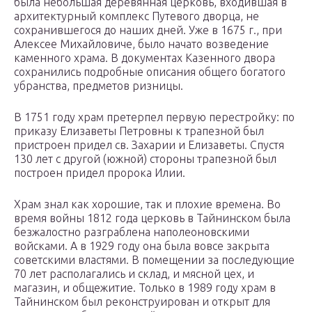
была небольшая деревянная церковь, входившая в
архитектурный комплекс Путевого дворца, не
сохранившегося до наших дней. Уже в 1675 г., при
Алексее Михайловиче, было начато возведение
каменного храма. В документах Казенного двора
сохранились подробные описания общего богатого
убранства, предметов ризницы.
В 1751 году храм претерпел первую перестройку: по
приказу Елизаветы Петровны к трапезной был
пристроен придел св. Захарии и Елизаветы. Спустя
130 лет с другой (южной) стороны трапезной был
построен придел пророка Илии.
Храм знал как хорошие, так и плохие времена. Во
время войны 1812 года церковь в Тайнинском была
безжалостно разграблена наполеоновскими
войсками. А в 1929 году она была вовсе закрыта
советскими властями. В помещении за последующие
70 лет располагались и склад, и мясной цех, и
магазин, и общежитие. Только в 1989 году храм в
Тайнинском был реконструирован и открыт для