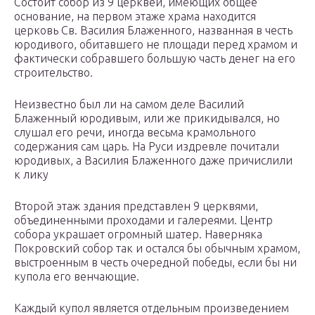
Состоит собор из 9 церквей, имеющих общее
основание, на первом этаже храма находится
церковь Св. Василия Блаженного, названная в честь
юродивого, обитавшего не площади перед храмом и
фактически собравшего большую часть денег на его
строительство.
Неизвестно был ли на самом деле Василий
Блаженный юродивым, или же прикидывался, но
слушал его речи, иногда весьма крамольного
содержания сам царь. На Руси издревле почитали
юродивых, а Василия Блаженного даже причислили
к лику
Второй этаж здания представлен 9 церквями,
объединенными проходами и галереями. Центр
собора украшает огромный шатер. Наверняка
Покровский собор так и остался бы обычным храмом,
выстроенным в честь очередной победы, если бы ни
купола его венчающие.
Каждый купол является отдельным произведением