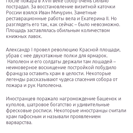
После пожара в XVIII веке собор очень сильно
пострадал. За восстановление визитной каточки
России взялся Иван Мичурин. Заметные
реставрационные работы вела и Екатерина II. Но
разглядеть его так, как сейчас – было невозможно.
Площадь заставлялась обильным количеством
книжных лавок.
Александр I провел революцию Красной площади,
убрав с нее двухэтажные полки для ярмарок.
Наполеон и его солдаты держали там лошадей –
неимоверное восхищение постройкой побудило
француза оставить храм в целости. Некоторые
легенды рассказывают чудеса спасения собора от
пожара и рук Наполеона.
Иностранцев поражало нагромождение башенок и
куполов, шатровое богатство и удивительные
фресковые росписи. Некоторые иностранцы считали
храм пафосным и называли проявлением
варварства.