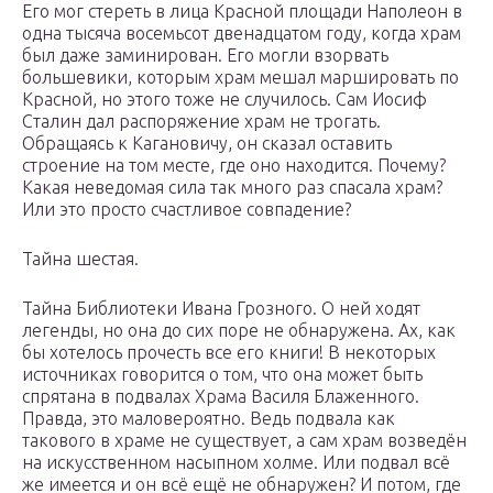
Его мог стереть в лица Красной площади Наполеон в
одна тысяча восемьсот двенадцатом году, когда храм
был даже заминирован. Его могли взорвать
большевики, которым храм мешал маршировать по
Красной, но этого тоже не случилось. Сам Иосиф
Сталин дал распоряжение храм не трогать.
Обращаясь к Кагановичу, он сказал оставить
строение на том месте, где оно находится. Почему?
Какая неведомая сила так много раз спасала храм?
Или это просто счастливое совпадение?
Тайна шестая.
Тайна Библиотеки Ивана Грозного. О ней ходят
легенды, но она до сих поре не обнаружена. Ах, как
бы хотелось прочесть все его книги! В некоторых
источниках говорится о том, что она может быть
спрятана в подвалах Храма Василя Блаженного.
Правда, это маловероятно. Ведь подвала как
такового в храме не существует, а сам храм возведён
на искусственном насыпном холме. Или подвал всё
же имеется и он всё ещё не обнаружен? И потом, где