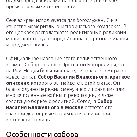
осады города войсками Наполеона. В советское
время его даже хотели снести.
Сейчас храм используется для богослужений и в
качестве мемориально-исторического комплекса. В
его церквях располагаются религиозные реликвии –
мощи святого чудотворца Иоанна, старинные иконы
и предметы культа.
Официальное название этого величественного
храма – Собор Покрова Пресвятой Богородицы, что
на Рву. Но для большинства туристов всего мира он
известен как
Собор Василия Блаженного, краткое
описание
которого вы найдете в этой статье. Он
благополучно пережил смену эпох и правящих элит,
многочисленные войны и революции, и даже
советскую борьбу с религией. Сегодня
Собор
Василия Блаженного в Москве
остается его
главной достопримечательностью, визитной
карточкой столицы.
Особенности собора