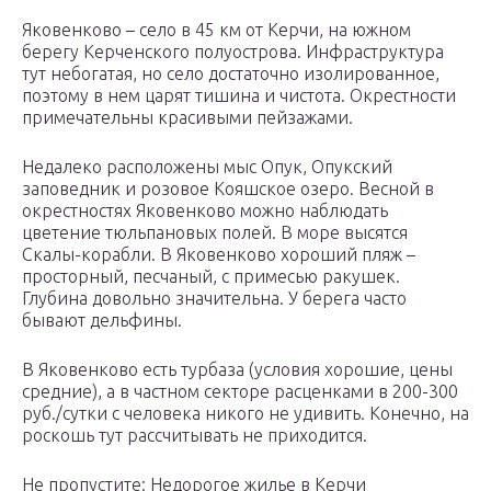
Яковенково – село в 45 км от Керчи, на южном
берегу Керченского полуострова. Инфраструктура
тут небогатая, но село достаточно изолированное,
поэтому в нем царят тишина и чистота. Окрестности
примечательны красивыми пейзажами.
Недалеко расположены мыс Опук, Опукский
заповедник и розовое Кояшское озеро. Весной в
окрестностях Яковенково можно наблюдать
цветение тюльпановых полей. В море высятся
Скалы-корабли. В Яковенково хороший пляж –
просторный, песчаный, с примесью ракушек.
Глубина довольно значительна. У берега часто
бывают дельфины.
В Яковенково есть турбаза (условия хорошие, цены
средние), а в частном секторе расценками в 200-300
руб./сутки с человека никого не удивить. Конечно, на
роскошь тут рассчитывать не приходится.
Не пропустите: Недорогое жилье в Керчи