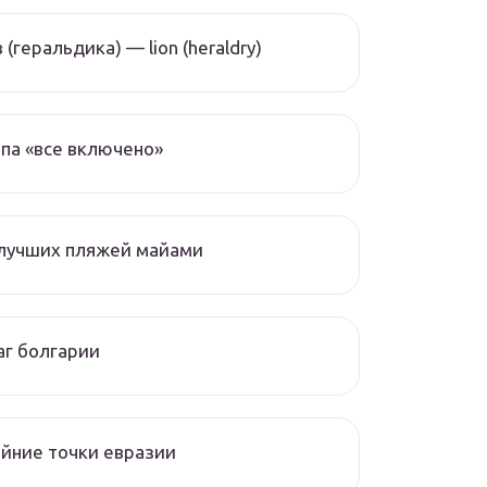
 (геральдика) — lion (heraldry)
па «все включено»
 лучших пляжей майами
г болгарии
йние точки евразии