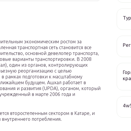
Тур
ачительным экономическим ростом за
Рег
ленная транспортная сеть становится все
вительство, основной девелопер транспорта,
новые варианты транспортировки. В 2008
ал), один из органов, контролирующих
рьезную реорганизацию с целью
Гор
 в рамках подготовки к масштабному
кра
ближайшем будущем. Ашхал работает в
ования и развития (UPDA), органом, который
 учрежденный в марте 2006 года и
4w5
яется второстепенным сектором в Катаре, и
я внутреннего потребления.