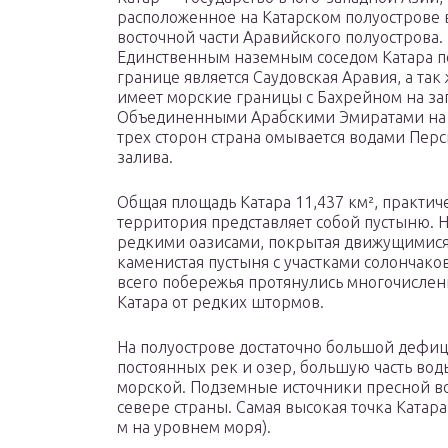
расположенное на Катарском полуострове 
восточной части Аравийского полуострова.
Единственным наземным соседом Катара 
границе является Саудовская Аравия, а так
имеет морские границы с Бахрейном на зап
Объединенными Арабскими Эмиратами на 
трех сторон страна омывается водами Пер
залива.
Общая площадь Катара 11,437 км², практиче
территория представляет собой пустыню. Н
редкими оазисами, покрытая движущимися 
каменистая пустыня с участками солончако
всего побережья протянулись многочисл
Катара от редких штормов.
На полуострове достаточно большой дефици
постоянных рек и озер, большую часть вод
морской. Подземные источники пресной вод
севере страны. Самая высокая точка Катара
м на уровнем моря).