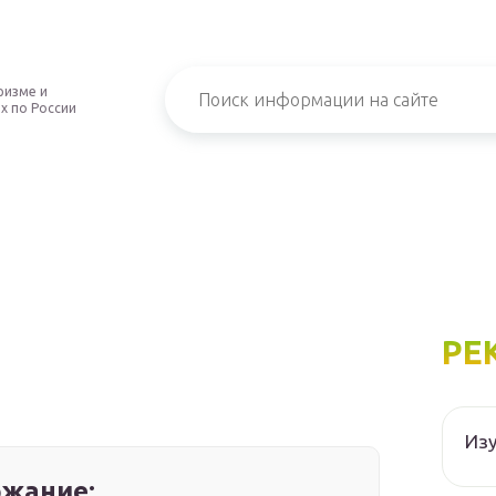
ризме и
х по России
РЕ
Изу
жание: