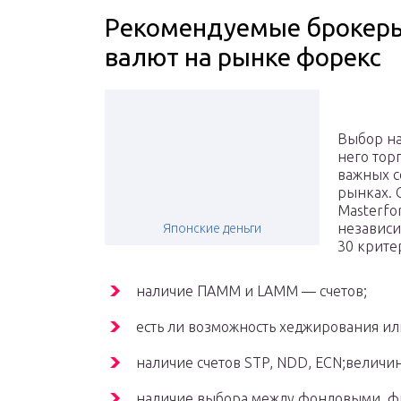
Рекомендуемые брокеры 
валют на рынке форекс
Выбор на
него торг
важных с
рынках. 
Masterfor
независи
Японские деньги
30 крите
наличие ПАММ и LAMM — счетов;
есть ли возможность хеджирования ил
наличие счетов STP, NDD, ECN;величин
наличие выбора между фондовыми, фь