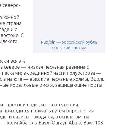
в северо-
по южной
 же страна
аде и с
востоке. С
сидского
Rub/pln — российский рубль
польский злотый
ски вся эта
а севере — низкая песчаная равнина с
песками; в срединной части полуострова —
в, а на юге — высокие песчаные холмы. Вдоль
енные коралловые рифы, защищающие порты
т пресной воды, из-за отсутствия
ы приходится получать путём опреснения
ы и оазисы находятся, в основном, на
 — холм Аба-эль-Баул (Qurayn Abu al Baw, 103