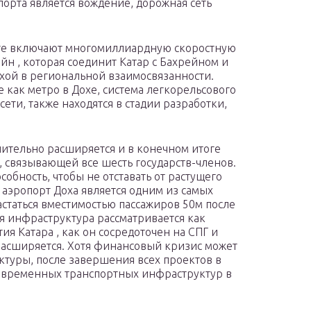
орта является вождение, дорожная сеть
нте включают многомиллиардную скоростную
йн , которая соединит Катар с Бахрейном и
ехой в региональной взаимосвязанности.
 как метро в Дохе, система легкорельсового
ети, также находятся в стадии разработки,
чительно расширяется и в конечном итоге
, связывающей все шесть государств-членов.
обность, чтобы не отставать от растущего
аэропорт Доха является одним из самых
астаться вместимостью пассажиров 50м после
ая инфраструктура рассматривается как
я Катара , как он сосредоточен на СПГ и
расширяется. Хотя финансовый кризис может
ктуры, после завершения всех проектов в
современных транспортных инфраструктур в