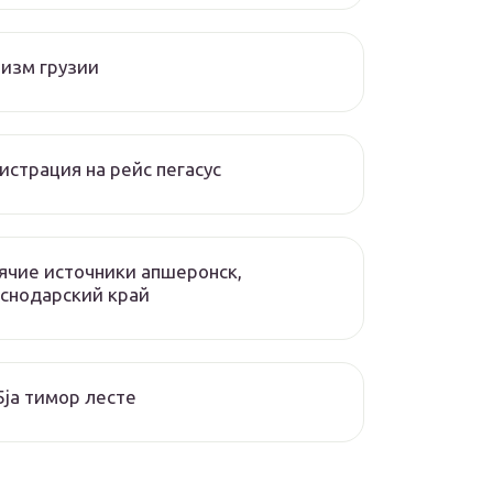
изм грузии
истрация на рейс пегасус
ячие источники апшеронск,
снодарский край
ja тимор лесте