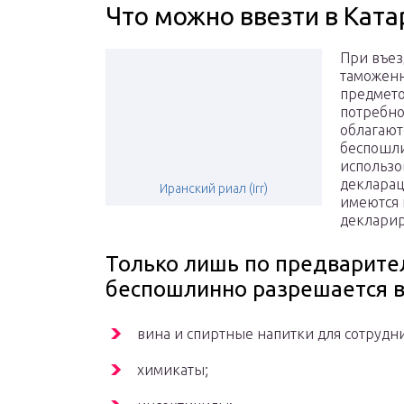
Что можно ввезти в Ката
При въез
таможенн
предмето
потребно
облагают
беспошли
использо
деклараци
Иранский риал (irr)
имеются 
декларир
Только лишь по предварит
беспошлинно разрешается 
вина и спиртные напитки для сотрудн
химикаты;