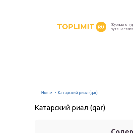
TOPLIMIT
Журнал о ту
RU
путешествия
Home
Катарский риал (qar)
Катарский риал (qar)
Содер