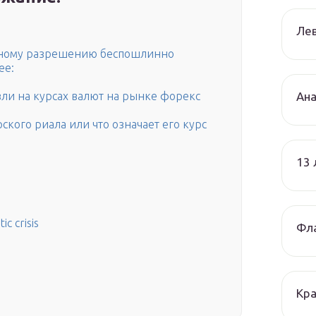
Лев
ьному разрешению беспошлинно
ее:
Ана
ли на курсах валют на рынке форекс
ского риала или что означает его курс
13
c crisis
Фла
Кра