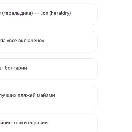
 (геральдика) — lion (heraldry)
па «все включено»
г болгарии
 лучших пляжей майами
йние точки евразии