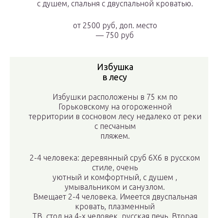
с душем, спальня с двуспальной кроватью.
от
2500 руб,
доп. место
—
750 руб
Избушка
в лесу
Избушки расположены в 75 км по
Горьковскому на огороженной
территории в сосновом лесу недалеко от реки
с песчаным
пляжем.
2-4 человека: деревянный сруб 6X6 в русском
стиле, очень
уютный и комфортный, с душем ,
умывальником и санузлом.
Вмещает 2-4 человека. Имеется двуспальная
кровать, плазменный
ТВ, стол на 4-х человек, русская печь. Вторая