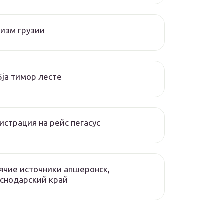
изм грузии
ja тимор лесте
истрация на рейс пегасус
ячие источники апшеронск,
снодарский край