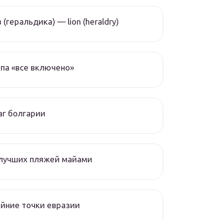
 (геральдика) — lion (heraldry)
па «все включено»
г болгарии
 лучших пляжей майами
йние точки евразии