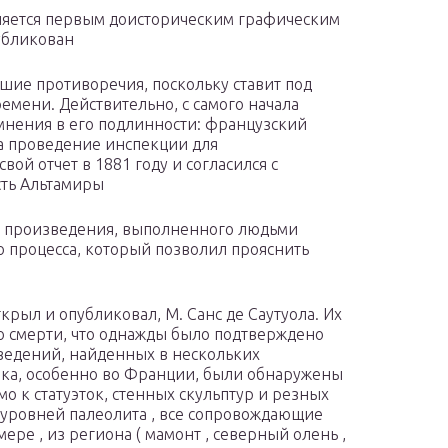
вляется первым доисторическим графическим
убликован
шие противоречия, поскольку ставит под
емени. Действительно, с самого начала
мнения в его подлинности: французский
за проведение инспекции для
ой отчет в 1881 году и согласился с
сть Альтамиры
го произведения, выполненного людьми
о процесса, который позволил прояснить
крыл и опубликовал, М. Санс де Саутуола. Их
го смерти, что однажды было подтверждено
едений, найденных в нескольких
ка, особенно во Франции, были обнаружены
о к статуэток, стенных скульптур и резных
 уровней палеолита , все сопровождающие
ре , из региона ( мамонт , северный олень ,