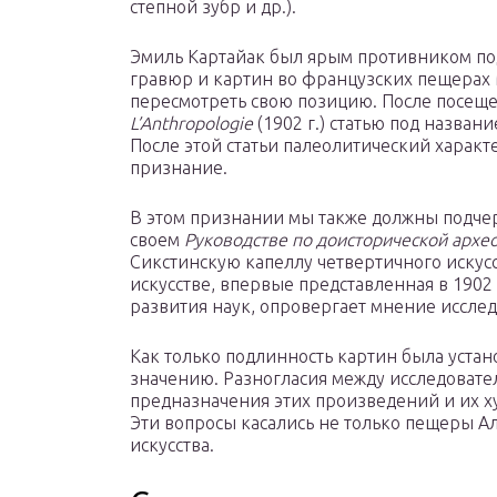
степной зубр и др.).
Эмиль Картайак был
ярым
противником под
гравюр и картин во французских пещерах Му
пересмотреть свою позицию. После посеще
L’Anthropologie
(1902 г.) статью под назван
После этой статьи палеолитический харак
признание.
В этом признании мы также должны подчер
своем
Руководстве по доисторической архе
Сикстинскую капеллу четвертичного искусс
искусстве, впервые представленная в 1902
развития наук, опровергает мнение исслед
Как только подлинность картин была устан
значению. Разногласия между исследовател
предназначения этих произведений и их х
Эти вопросы касались не только пещеры Ал
искусства.