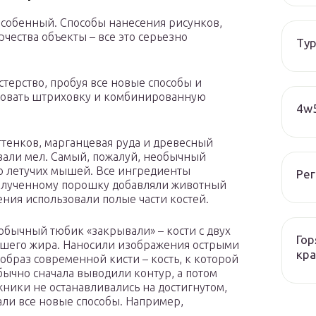
собенный. Способы нанесения рисунков,
чества объекты – все это серьезно
Тур
терство, пробуя все новые способы и
ьзовать штриховку и комбинированную
4w5
ттенков, марганцевая руда и древесный
вали мел. Самый, пожалуй, необычный
о летучих мышей. Все ингредиенты
Рег
полученному порошку добавляли животный
ния использовали полые части костей.
еобычный тюбик «закрывали» – кости с двух
Гор
вшего жира. Наносили изображения острыми
кра
браз современной кисти – кость, к которой
ычно сначала выводили контур, а потом
ики не останавливались на достигнутом,
ли все новые способы. Например,