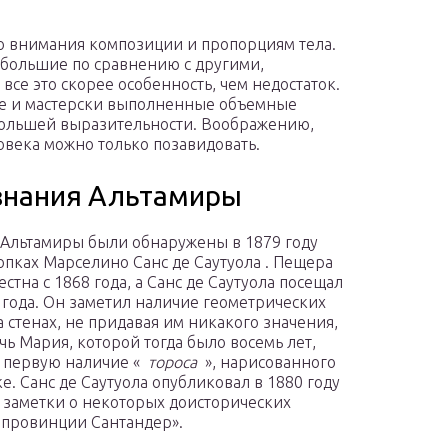
о внимания композиции и пропорциям тела.
большие по сравнению с другими,
се это скорее особенность, чем недостаток.
ые и мастерски выполненные объемные
большей выразительности. Воображению,
овека можно только позавидовать.
изнания Альтамиры
Альтамиры были обнаружены в 1879 году
опках Марселино Санс де Саутуола . Пещера
стна с 1868 года, а Санс де Саутуола посещал
6 года. Он заметил наличие геометрических
а стенах, не придавая им никакого значения,
очь Мария, которой тогда было восемь лет,
 первую наличие «
тороса
», нарисованного
ке. Санс де Саутуола опубликовал в 1880 году
 заметки о некоторых доисторических
 провинции Сантандер».