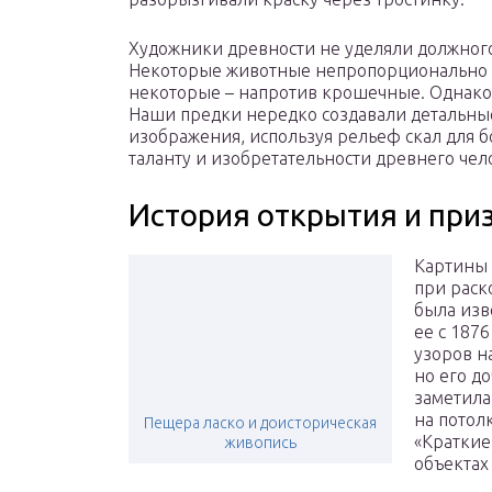
Художники древности не уделяли должног
Некоторые животные непропорционально 
некоторые – напротив крошечные. Однако в
Наши предки нередко создавали детальн
изображения, используя рельеф скал для 
таланту и изобретательности древнего чел
История открытия и пр
Картины 
при раск
была изве
ее с 187
узоров н
но его д
заметила
на потол
Пещера ласко и доисторическая
«Краткие
живопись
объектах