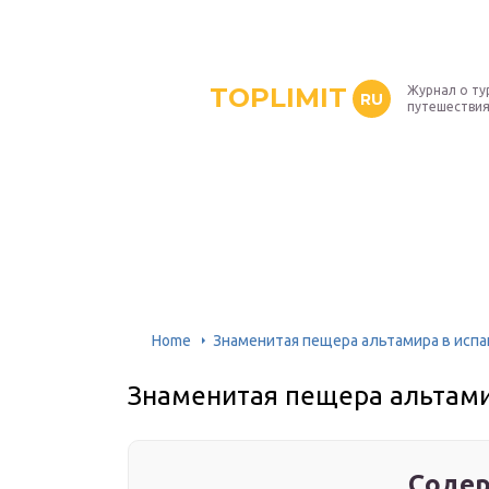
TOPLIMIT
Журнал о ту
RU
путешествия
Home
Знаменитая пещера альтамира в испа
Знаменитая пещера альтами
Содер