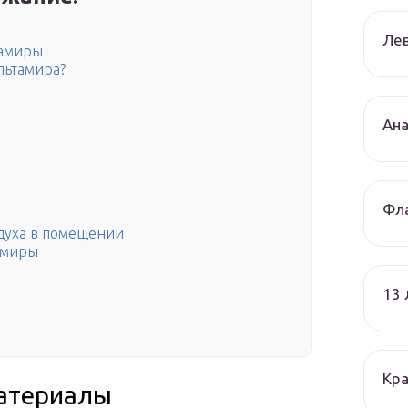
Лев
тамиры
льтамира?
Ана
Фла
здуха в помещении
амиры
13
Кра
материалы