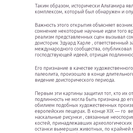
Таким образом, исторически Альтамира я
комплексом, который был обнаружен и оп
Важность этого открытия объясняет возник
сомнение некоторые научные идеи того вр
реализм представленных сцен вызывал со
доисторик Эдуард Харле , ответственный 
международного сообщества, опубликовал св
господствующей идеей, отрицая подлинно
Его признание в качестве художественно
палеолита, произошло в конце длительног
видение доисторического периода.
Первым эти картины защитил тот, кто их от
подлинность не могла быть признана до е
обилием подобных художественных произв
европейских пещерах. В конце
XIX — го
ве
наскальные рисунки , связанные неоспорим
костей, принадлежавших археологических
останки вымерших животных, по крайней ме