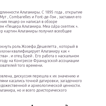
линности Альтамиры. С 1895 года , открытие
т , Combarelles и Font-де-Гом , заставил его
ния пещер он написал в обзоре
ием «Пещера Альтамира. Mea culpa скептик ».
тер картин Альтамиры получил всеобщее
кнуть роль Жозефа Дешелетта , который в
ологии
квалифицирует Альтамиру как «
тва» . и
отец Брей
. Его работа о наскальном
 году на Конгрессе Французской ассоциации
ователей того времени.
овлена, дискуссия перешла к их значению и
ями касались точной датировки, загадочного
удожественной и археологической ценности.
ьтамира, но и всего доисторического