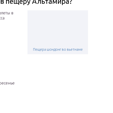
 в пещеру Альтамира?
илеты в
сса
Пещера шондонг во вьетнаме
кресенье