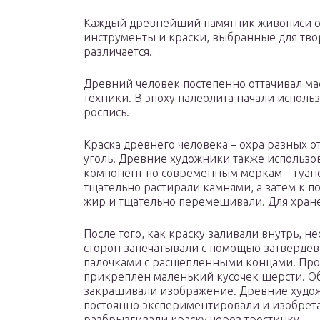
Каждый древнейший памятник живописи о
инструменты и краски, выбранные для твор
различается.
Древний человек постепенно оттачивал мас
техники. В эпоху палеолита начали испол
роспись.
Краска древнего человека – охра разных о
уголь. Древние художники также использо
компонент по современным меркам – гуан
тщательно растирали камнями, а затем к 
жир и тщательно перемешивали. Для хране
После того, как краску заливали внутрь, н
сторон запечатывали с помощью затверде
палочками с расщепленными концами. Проо
прикреплен маленький кусочек шерсти. Об
закрашивали изображение. Древние художн
постоянно экспериментировали и изобрета
разбрызгивали краску через тростинку.