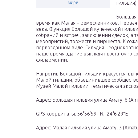
мире
гильдия)
Большая 
время как Малая – ремесленников. Первая 
века. Функция Большой купеческой гильди
собраний и встреч, заключении сделок, а т
мероприятий, торжеств и пиршеств. К сож
первозданном виде. Гильдия неоднократно
наше время здание выглядит достаточно с
филармонии.
Напротив Большой гильдии красуется, вып
Малой гильдии, объединившее сообщество
Музей Малой гильдии, тематическая экспо
Адрес: Большая гильдия улица Амату, 6 (Amat
GPS координаты: 56°56’59» N, 24°6’29″Е
Адрес: Малая гильдия улица Амату, 3 (Amatu 