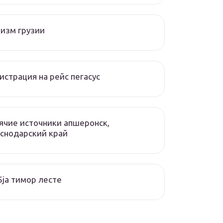
изм грузии
истрация на рейс пегасус
ячие источники апшеронск,
снодарский край
ja тимор лесте