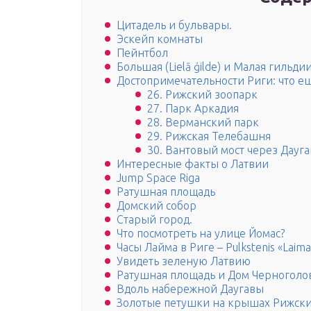
Цитадель и бульвары.
Эскейп комнаты
Пейнтбол
Большая (Lielā ģilde) и Малая гильдии
Достопримечательности Риги: что ещ
26. Рижский зоопарк
27. Парк Аркадия
28. Верманский парк
29. Рижская Телебашня
30. Вантовый мост через Дауга
Интересные факты о Латвии
Jump Space Riga
Ратушная площадь
Домский собор
Старый город.
Что посмотреть на улице Йомас?
Часы Лайма в Риге – Pulkstenis «Laima
Увидеть зеленую Латвию
Ратушная площадь и Дом Черноголо
Вдоль набережной Даугавы
Золотые петушки на крышах Рижски