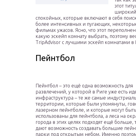
этот титу
широкий 
спокойных, которые включают в себя поис
более интенсивных и пугающих, некоторы
фильмах ужасов. Ясно, что этот переполне
какую эскейп комнату выбрать, поэтому ве
TripAdvisor с лучшими эскейп комнатами в 
Пейнтбол
Пейнтбол – это ещё одна возможность для
развлечений, у которой в Риге уже есть ид
инфраструктура – те же самые индустриал
территории, которые были упомянуты, гов
лазерном пейнтболе, и которые могут быт
использованы для пейнтбола, а леса на ок
города в этих целях подходят ещё больше, т
дают возможность создавать большие пей
парки под открытым небом. Именно поэтому 