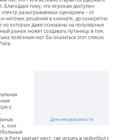
л. Благодаря тому, что игрокам доступен
спектр разыгрываемых сценариев – от
ки ниточек решения в комнате, до конкретно
е из которых даже основаны на популярных
нный рынок может создавать путаницу в том,
сьма полезным мог бы оказаться этот список
Риге.
еальная
ьные
оря о
ь
раинах
День независимости
.к. они
нтбольные
в Риге хватает мест, где играть в пейнтбол с