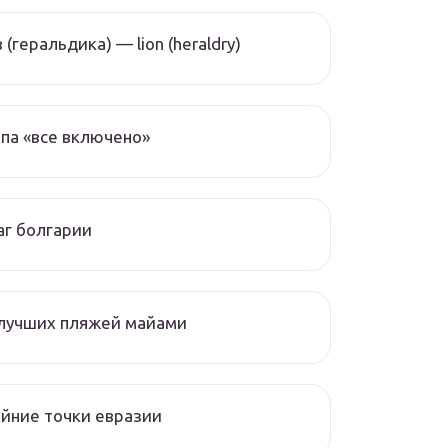
 (геральдика) — lion (heraldry)
па «все включено»
г болгарии
 лучших пляжей майами
йние точки евразии