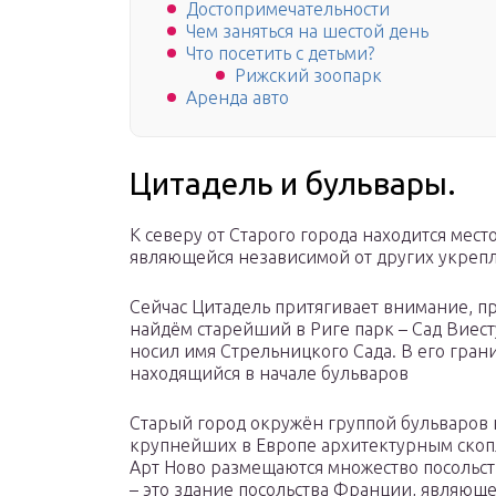
Достопримечательности
Чем заняться на шестой день
Что посетить с детьми?
Рижский зоопарк
Аренда авто
Цитадель и бульвары.
К северу от Старого города находится мес
являющейся независимой от других укре
Сейчас Цитадель притягивает внимание, пр
найдём старейший в Риге парк – Сад Виес
носил имя Стрельницкого Сада. В его гран
находящийся в начале бульваров
Старый город окружён группой бульваров 
крупнейших в Европе архитектурным скопл
Арт Ново размещаются множество посольст
– это здание посольства Франции, являющ