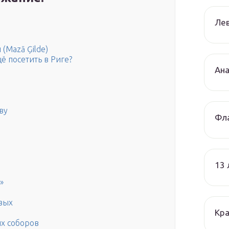
Лев
 (Mazā Ģilde)
ё посетить в Риге?
Ана
ву
Фла
13
»
вых
Кра
х соборов