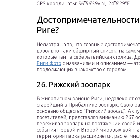
GPS координаты: 56°56’59» N, 24°6’29″Е
Достопримечательности Р
Риге?
Несмотря на то, что главные достопримеча
довольно-таки обширный список, на самом
которые таит в себе латвийская столица. 
Риги фото
с названиями и описанием — это
продолжающих знакомство с городом.
26. Рижский зоопарк
В живописном районе Риги, недалеко от о
старейший в Прибалтике зоопарк. Свою раб
основано общество “Рижский зоосад”. А спу
посетителей, представляя вниманию 267 о
переживал зоопарк на протяжении своей 
события Первой и Второй мировых войн, а
территория парка расширяется, растёт чис