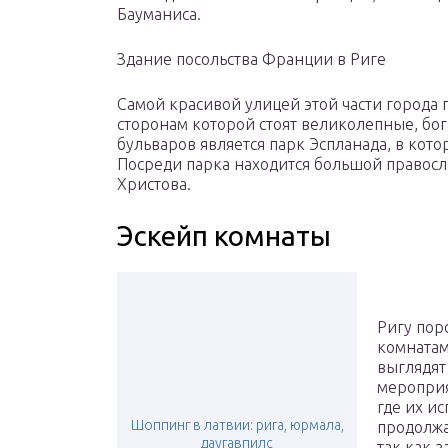
Бауманиса.
Здание посольства Франции в Риге
Самой красивой улицей этой части города 
сторонам которой стоят великолепные, бо
бульваров является парк Эспланада, в кот
Посреди парка находится большой правос
Христова.
Эскейп комнаты
Ригу пор
комнатам
выглядят
мероприя
где их и
Шоппинг в латвии: рига, юрмала,
продолжа
даугавпилс
так как з