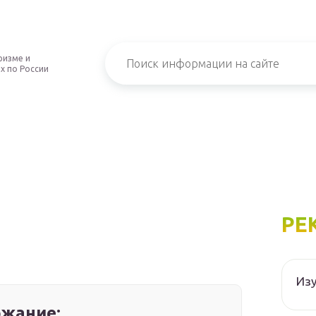
ризме и
х по России
РЕ
Изу
жание: