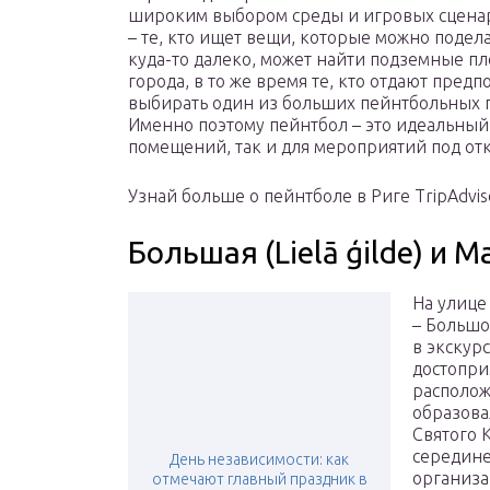
широким выбором среды и игровых сценар
– те, кто ищет вещи, которые можно подела
куда-то далеко, может найти подземные п
города, в то же время те, кто отдают пред
выбирать один из больших пейнтбольных па
Именно поэтому пейнтбол – это идеальный
помещений, так и для мероприятий под от
Узнай больше о пейнтболе в Риге TripAdvis
Большая (Lielā ģilde) и 
На улице
– Большо
в экскур
достопри
располож
образова
Святого 
середине
День независимости: как
организа
отмечают главный праздник в