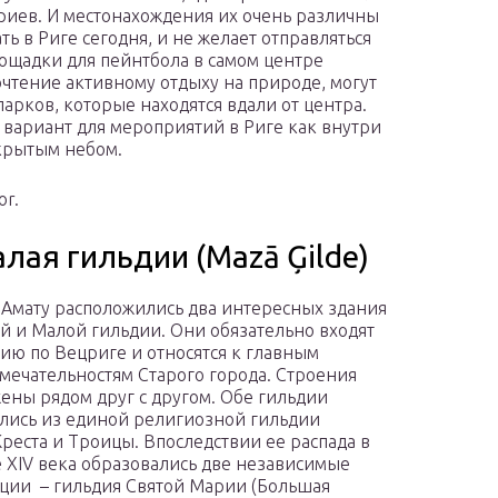
иев. И местонахождения их очень различны
ть в Риге сегодня, и не желает отправляться
лощадки для пейнтбола в самом центре
почтение активному отдыху на природе, могут
рков, которые находятся вдали от центра.
 вариант для мероприятий в Риге как внутри
крытым небом.
or.
Малая гильдии (Mazā Ģilde)
 Амату расположились два интересных здания
й и Малой гильдии. Они обязательно входят
сию по Вецриге и относятся к главным
мечательностям Старого города. Строения
ены рядом друг с другом. Обе гильдии
лись из единой религиозной гильдии
Креста и Троицы. Впоследствии ее распада в
 XIV века образовались две независимые
ции – гильдия Святой Марии (Большая