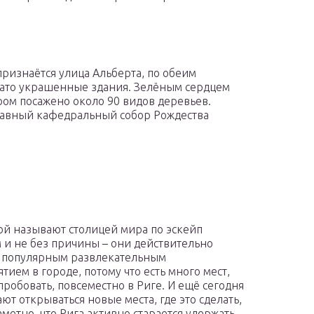
признаётся улица Альберта, по обеим
гато украшенные здания. Зелёным сердцем
ором посажено около 90 видов деревьев.
лавный кафедральный собор Рождества
ой называют столицей мира по эскейп
 и не без причины – они действительно
 популярным развлекательным
тием в городе, потому что есть много мест,
спробовать, повсеместно в Риге. И ещё сегодня
ют открываться новые места, где это сделать,
аметно, что Рига активно старается удержать