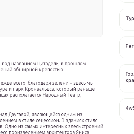
Тур
Рег
то под названием Цитадель, в прошлом
плений обширной крепостью
Гор
кра
ежде всего, благодаря зелени – здесь мы
тура и парк Кронвальдса, который раньше
ицах располагается Народный Театр,
4w5
над Даугавой, являющейся одним из
ением в стиле сецессион. В зданиях стиля
в. Одно из самых интересных здесь строений
ееся произведением архитектора Яниса