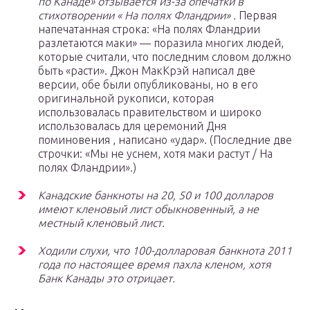
по Канаде» отзывается из-за опечатки в
стихотворении « На полях Фландрии» .
Первая
напечатанная строка: «На полях Фландрии
разлетаются маки» — поразила многих людей,
которые считали, что последним словом должно
быть «расти». Джон МакКрэй написал две
версии, обе были опубликованы, но в его
оригинальной рукописи, которая
использовалась правительством и широко
использовалась для церемоний Дня
поминовения , написано «удар». (Последние две
строчки: «Мы не уснем, хотя маки растут / На
полях Фландрии».)
Канадские банкноты на 20, 50 и 100 долларов
имеют кленовый лист обыкновенный, а не
местный кленовый лист.
Ходили слухи, что 100-долларовая банкнота 2011
года по настоящее время пахла кленом, хотя
Банк Канады это отрицает.