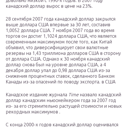
довольно низкой с 1990-х годов. В 2007 году
канадский доллар вырос в цене на 23%.
28 сентября 2007 года канадский доллар закрылся
выше доллара США впервые за 30 лет, составив
1,0052 доллара США. 7 ноября 2007 года во время
торгов он достиг 1,1024 доллара США, что является
современным максимумом после того, как Китай
объявил, что диверсифицирует свои валютные
резервы на 1,43 триллиона долларов США в сторону
от доллара США. Однако к 30 ноября канадский
доллар снова был на уровне доллара США, а 4
декабря доллар упал до 0,98 доллара США из-за
снижения процентных ставок, сделанного Банком
Канады из-за опасений по поводу экспорта. в США
Канадское издание журнала
Time
назвало канадский
доллар канадским ньюсмейкером года за 2007
год
из-
за его стремительно растущей стоимости и новых
рекордных максимумов .
С конца 2000-х годов канадский доллар оценивался