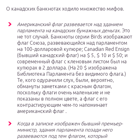
О канадских банкнотах ходило множество мифов.
Американский флаг развевается над зданием
парламента на канадских бумажных деньгах.
Это
не тот случай. Банкноты серии Birds изображают
флаг Союза, развевающийся над парламентом
на 100-долларовой купюре; Canadian Red Ensign
(бывший канадский флаг) на $ 5, $ 10 и $ 50; и
современный флаг с кленовым листом был на
купюрах в 2 доллара. (На 20 $ изображена
Библиотека Парламента без видимого флага.)
Те, кого одурачили слух, были, вероятно,
обмануты заметками с красным флагом,
поскольку флаги очень маленькие и не
показаны в полном цвете, а флаг с его
контрастирующим чем-то напоминает
американский флаг .
Когда в записке изображен бывший премьер-
министр, здания парламента позади него
развеваются под тем флагом, который