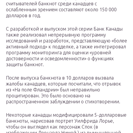
считывателей банкнот среди канадцев с
ослабленным зрением составляют около 150 000
долларов в год.
С разработкой и выпуском этой серии Банк Канады
также реализовал непрерывную программу
исследований и разработок, представляющую «более
активный подход» к подделке, а также интегрировал
программу мониторинга для оценки «уровней
достоверности и осведомленности» о функциях
защиты банкнот.
После выпуска банкнота в 10 долларов вызвала
жалобы канадцев, которые посчитали, что отрывок
из «На поле Фландрии» был неправильно
процитирован. Это было основано на
распространенном заблуждении о стихотворении.
Некоторые канадцы модифицировали 5-долларовые
банкноты, нарисовав портрет Уилфрида Лорье,
чтобы он выглядел как персонаж Спок (в
изображении Леонарда Нимой ) из вымышленной