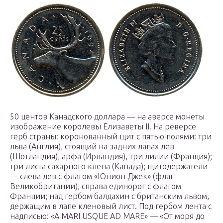
50 центов Канадского доллара — на аверсе монеты
изображение королевы Елизаветы II. На реверсе
герб страны: коронованный щит с пятью полями: три
льва (Англия), стоящий на задних лапах лев
(Шотландия), арфа (Ирландия), три лилии (Франция);
три листа сахарного клена (Канада); щитодержатели
— слева лев с флагом «Юнион Джек» (флаг
Великобритании), справа единорог с флагом
Франции; над гербом балдахин с британским львом,
держащим в лапе кленовый лист. Под гербом лента с
надписью: «A MARI USQUE AD MARE» — «От моря до