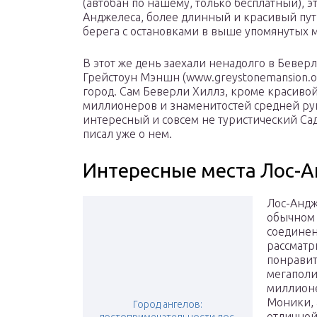
(автобан по нашему, только бесплатный), э
Анджелеса, более длинный и красивый путь
берега с остановками в выше упомянутых м
В этот же день заехали ненадолго в Бевер
Грейстоун Мэншн (www.greystonemansion.or
город. Сам Беверли Хиллз, кроме красиво
миллионеров и знаменитостей средней рук
интересный и совсем не туристический Са
писал уже о нем.
Интересные места Лос-
Лос-Андж
обычном 
соединен
рассматр
понравит
мегаполи
миллионе
Моники, 
Город ангелов:
отличной