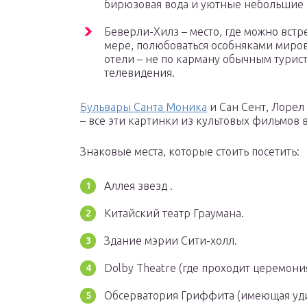
бирюзовая вода и уютные небольшие
Беверли-Хилз – место, где можно встр
мере, полюбоваться особняками миров
отели – не по карману обычным турист
телевидения.
Бульвары Санта Моника
и Сан Сент, Лорел
– все эти картинки из культовых фильмов 
Знаковые места, которые стоить посетить:
Аллея звезд .
Китайский театр Граумана.
Здание мэрии Сити-холл.
Dolby Theatre (где проходит церемони
Обсерватория Гриффита (имеющая уд