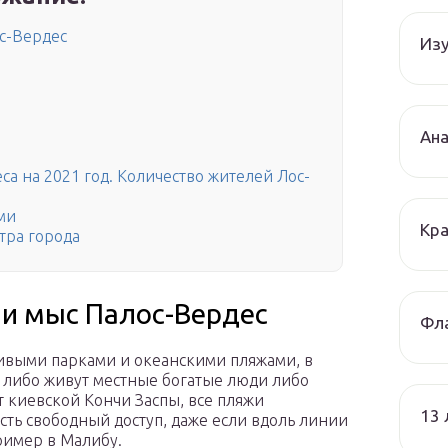
ос-Вердес
Изу
Ана
а на 2021 год. Количество жителей Лос-
ми
Кра
тра города
 и мыс Палос-Вердес
Фла
сивыми парками и океанскими пляжами, в
х либо живут местные богатые люди либо
т киевской Кончи Заспы, все пляжи
13
сть свободный доступ, даже если вдоль линии
ример в Малибу.