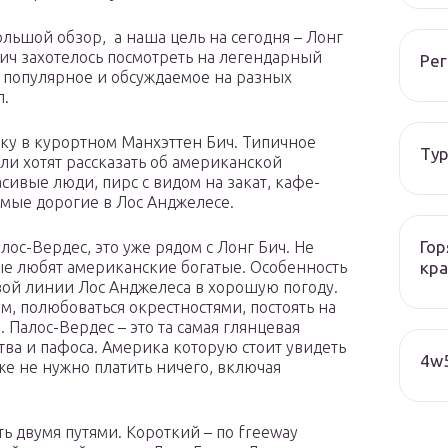
ольшой обзор, а наша цель на сегодня – Лонг
Бич захотелось посмотреть на легендарный
Рег
ь популярное и обсуждаемое на разных
л.
овку в курортном Манхэттен Бич. Типичное
Тур
сли хотят рассказать об американской
сивые люди, пирс с видом на закат, кафе-
амые дорогие в Лос Анджелесе.
Гор
ос-Вердес, это уже рядом с Лонг Бич. Не
кра
рые любят американские богатые. Особенность
вой линии Лос Анджелеса в хорошую погоду.
м, полюбоваться окрестностями, постоять на
Палос-Вердес – это та самая глянцевая
тва и пафоса. Америка которую стоит увидеть
4w5
же не нужно платить ничего, включая
ь двумя путями. Короткий – по freeway