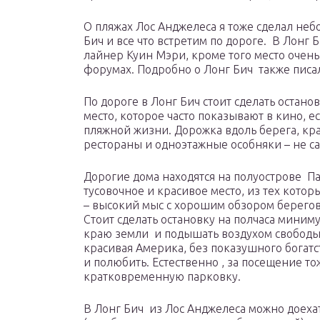
О пляжах Лос Анджелеса я тоже сделал неб
Бич и все что встретим по дороге. В Лонг 
лайнер Куин Мэри, кроме того место очен
форумах. Подробно о Лонг Бич также писа
По дороге в Лонг Бич стоит сделать остан
место, которое часто показывают в кино, е
пляжной жизни. Дорожка вдоль берега, кра
рестораны и одноэтажные особняки – не с
Дорогие дома находятся на полуострове Пал
тусовочное и красивое место, из тех кото
– высокий мыс с хорошим обзором берего
Стоит сделать остановку на полчаса миниму
краю земли и подышать воздухом свободы. 
красивая Америка, без показушного богатс
и полюбить. Естественно , за посещение то
кратковременную парковку.
В Лонг Бич из Лос Анджелеса можно доехат