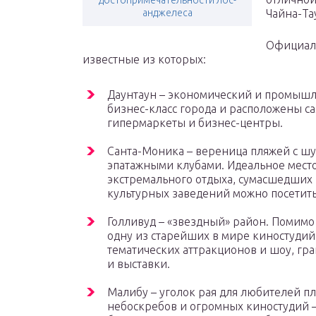
достопримечательности лос-
анджелеса
Чайна-Та
Официаль
известные из которых:
Даунтаун – экономический и промышле
бизнес-класс города и расположены 
гипермаркеты и бизнес-центры.
Санта-Моника – вереница пляжей с ш
эпатажными клубами. Идеальное мест
экстремального отдыха, сумасшедших
культурных заведений можно посетить
Голливуд – «звездный» район. Помимо
одну из старейших в мире киностудий U
тематических аттракционов и шоу, г
и выставки.
Малибу – уголок рая для любителей пл
небоскребов и огромных киностудий 