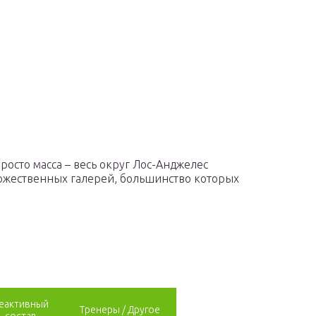
росто масса – весь округ Лос-Анджелес
дожественных галерей, большинство которых
еактивный
Тренеры / Другое