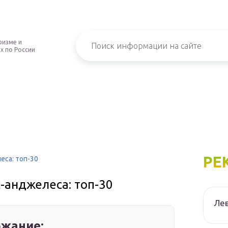
ризме и
х по России
РЕ
са: топ-30
-анджелеса: топ-30
Лев
жание: