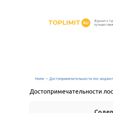
TOPLIMIT
Журнал о ту
RU
путешествия
Home
Достопримечательности лос-анджеле
Достопримечательности лос
Содер