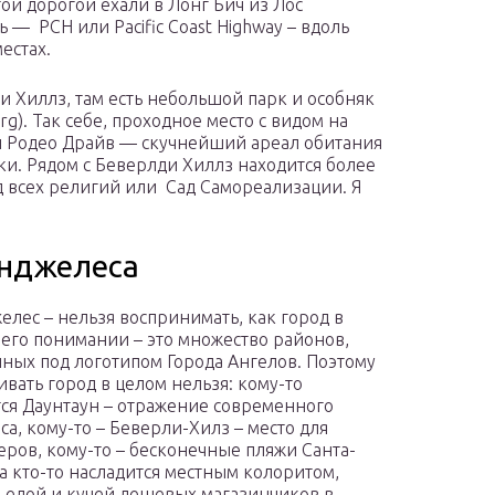
той дорогой ехали в Лонг Бич из Лос
 — PCH или Pacific Coast Highway – вдоль
естах.
ли Хиллз, там есть небольшой парк и особняк
g). Так себе, проходное место с видом на
й Родео Драйв — скучнейший ареал обитания
и. Рядом с Беверлди Хиллз находится более
д всех религий или Сад Самореализации. Я
Анджелеса
елес – нельзя воспринимать, как город в
его понимании – это множество районов,
ных под логотипом Города Ангелов. Поэтому
ивать город в целом нельзя: кому-то
ся Даунтаун – отражение современного
са, кому-то – Беверли-Хилз – место для
ров, кому-то – бесконечные пляжи Санта-
а кто-то насладится местным колоритом,
 едой и кучей дешевых магазинчиков в