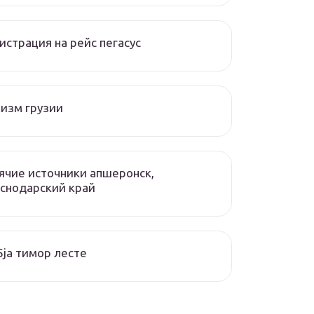
истрация на рейс пегасус
изм грузии
ячие источники апшеронск,
снодарский край
ja тимор лесте