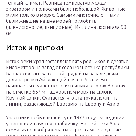
теплый климат. Разница температур между
экватором и полюсами была небольшой. Животные
жили только в морях. Самыми многочисленными
были жившие на дне морей трилобиты
(членистоногие, панцирные). Их длина достигала 90
см.
Исток и притоки
Исток реки Урал составляют пять родников в десятке
километров на запад от села Вознесенка республики
Башкортостан. За горной грядой на западе лежит
долина речки Ай, дающей начало Уралу. Всё
начинается с маленького источника в горах Уралтау
на отметке 637 м над уровнем моря на склоне
Круглой сопки. Считается, что эта точка лежит на
линии, разделяющей Евразию на Европу и Азию.
Участники побывавшей тут в 1973 году экспедиции
установили памятную табличку. На ней река Урал
схематично изображена на карте, самые крупные
города отмечены кружками. Позже через ручей