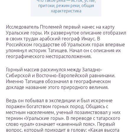
Что такое река — исток, устье,
притоки, режим реки, общая
характеристика
Исследователь Птолемей первый нанес на карту
Уральские горы. Их развернутое описание отобразил
в своих трудах арабский географ Имаус. В
Российском государстве об Уральских горах впервые
упомянул историк Татищев. Начал он с описания их
географического месторасположения.
Горный массив раскинулся между Западно-
Сибирской и Восточно-Европейской равнинами.
Именно Татищев обозначил в географическом
докладе название этого природного величия.
Ведь он побывал в экспедиции и был искренне
поражен богатством горных пород. Общаясь с
местным населением, ученый позаимствовал у них
термин «Уральские горы». В переводе с татарского
слово «урал» означает «каменный пояс». Первый
вопрос, который приходит в голову: «Какая высота