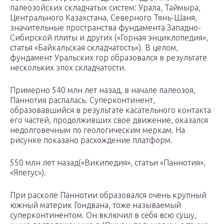
палеозойских складчатых систем: Урала, Таймыра,
Центрального Казахстана, Северного Тянь-Шаня,
значительные пространства фундамента Западно-
Сибирской плиты и других («Горная энциклопедия»,
статья «Байкальская складчатость»). В целом,
фундамент Уральских гор образовался в результате
нескольких эпох складчатости.
Примерно 540 млн лет назад, в начале палеозоя,
Паннотия распалась. Суперконтинент,
образовавшийся в результате касательного контакта
его частей, продолживших свое движение, оказался
недолговечным по геологическим меркам. На
рисунке показано расхождение платформ.
550 млн лет назад(«Википедия», статьи «Паннотия»,
«Япетус»).
При расколе Паннотии образовался очень крупный
южный материк Гондвана, тоже называемый
суперконтинентом. Он включил в себя всю сушу,