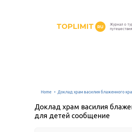
TOPLIMIT
Журнал о ту
RU
путешествия
Home
Доклад храм василия блаженного кра
Доклад храм василия блажен
для детей сообщение