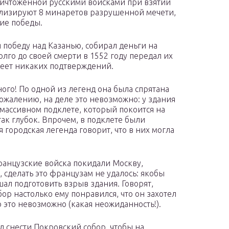
ничтоженной русскими войсками при взятии
волизируют 8 минаретов разрушенной мечети,
ние победы.
 победу над Казанью, собирал деньги на
лго до своей смерти в 1552 году передал их
меет никаких подтверждений.
ого! По одной из легенд она была спрятана
сожалению, на деле это невозможно: у здания
 массивном подклете, который покоится на
так глубок. Впрочем, в подклете были
 городская легенда говорит, что в них могла
ранцузские войска покидали Москву,
 сделать это французам не удалось: якобы
ал подготовить взрыв здания. Говорят,
бор настолько ему понравился, что он захотел
о это невозможно (какая неожиданность!).
л снести Покровский собор, чтобы на