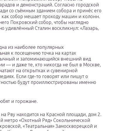
арадов и демонстраций. Согласно городской
ади со съёмным зданием собора и принёс его
, как собор мешает проходу машин и колонн.
него Покровский собор, чтобы наглядно
 но удивлённый Сталин воскликнул: «Лазарь,
.
дна из наиболее популярных
ьная к посещению точка на картах
обычный и запоминающийся внешний вид
ии — и даже те, кто никогда не был в Москве,
ечатают на открытках и сувенирной
едиях. Если где-то говорят или пишут о
ятностью будут проиллюстрированы именно
юбят и горожане.
на Рву находится на Красной площади, дом 2.
ий метро «Охотный Ряд» Сокольнической
ровской, «Театральная» Замоскворецкой и