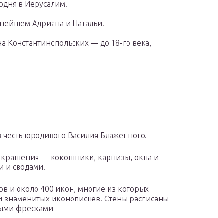
одня в Иерусалим.
ьнейшем Адриана и Натальи.
а Константинопольских — до 18-го века,
 честь юродивого Василия Блаженного.
украшения — кокошники, карнизы, окна и
 и сводами.
ов и около 400 икон, многие из которых
ти знаменитых иконописцев. Стены расписаны
ыми фресками.