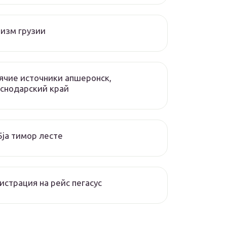
изм грузии
ячие источники апшеронск,
снодарский край
ja тимор лесте
истрация на рейс пегасус