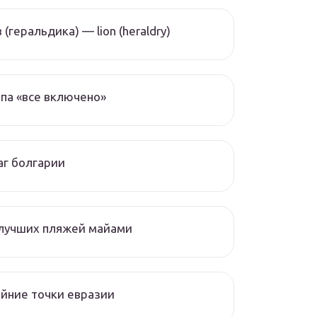
 (геральдика) — lion (heraldry)
па «все включено»
г болгарии
 лучших пляжей майами
йние точки евразии