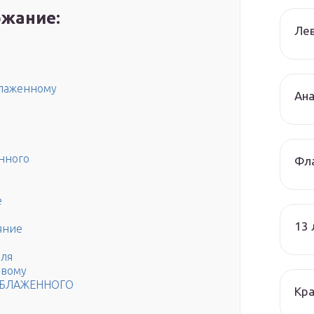
жание:
Лев
Блаженному
Ана
нного
Фла
е
13
яние
бля
ивому
Я БЛАЖЕННОГО
Кра