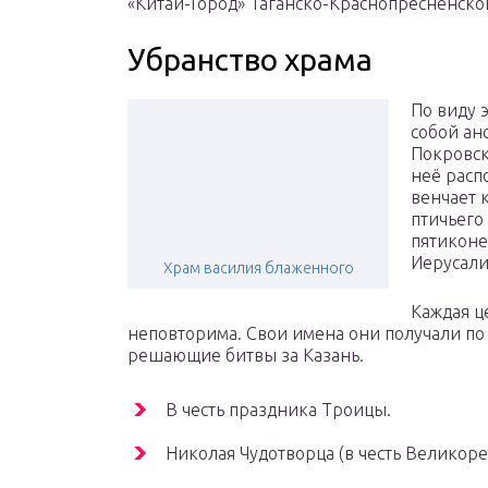
«Китай-Город» Таганско-Краснопресненско
Убранство храма
По виду 
собой ан
Покровск
неё расп
венчает 
птичьего
пятиконе
Иерусали
Храм василия блаженного
Каждая ц
неповторима. Свои имена они получали по
решающие битвы за Казань.
В честь праздника Троицы.
Николая Чудотворца (в честь Великоре