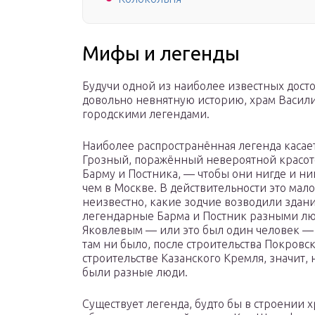
Мифы и легенды
Будучи одной из наиболее известных дост
довольно невнятную историю, храм Васили
городскими легендами.
Наиболее распространённая легенда касает
Грозный, поражённый невероятной красото
Барму и Постника, — чтобы они нигде и ни
чем в Москве. В действительности это мал
неизвестно, какие зодчие возводили здани
легендарные Барма и Постник разными л
Яковлевым — или это был один человек — 
там ни было, после строительства Покровс
строительстве Казанского Кремля, значит, н
были разные люди.
Существует легенда, будто бы в строении