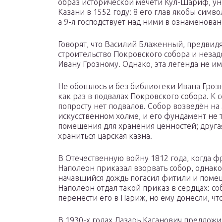
образ исторической мечети Кул-Шариф, у
Казани в 1552 году: 8 его глав якобы сим
а 9-я господствует над ними в ознаменова
Говорят, что Василий Блаженный, предвидя
строительство Покровского собора и незадо
Ивану Грозному. Однако, эта легенда не и
Не обошлось и без библиотеки Ивана Грозн
как раз в подвалах Покровского собора. К 
попросту нет подвалов. Собор возведён на
искусственном холме, и его фундамент не 
помещения для хранения ценностей; другая
храниться царская казна.
В Отечественную войну 1812 года, когда ф
Наполеон приказал взорвать собор, однако,
начавшийся дождь погасил фитили и помеш
Наполеон отдал такой приказ в сердцах: со
перенести его в Париж, но ему донесли, чт
В 1930-х годах Лазарь Каганович предложи