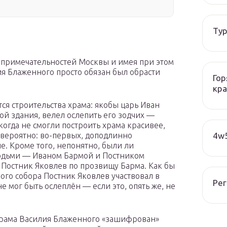
Тур
опримечательностей Москвы и имея при этом
я Блаженного просто обязан был обрасти
Гор
кра
ся строительства храма: якобы царь Иван
й здания, велел ослепить его зодчих —
когда не смогли построить храма красивее,
4w5
овероятно: во-первых, доподлинно
е. Кроме того, непонятно, были ли
юдьми — Иваном Бармой и Постником
Постник Яковлев по прозвищу Барма. Как бы
кого собора Постник Яковлев участвовал в
Рег
е мог быть ослеплён — если это, опять же, не
 храма Василия Блаженного «зашифрован»