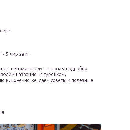
 кафе
 45 лир за кг.
ухне с ценами на еду — там мы подробно
иводим названия на турецком,
ю и, конечно же, даем советы и полезные
ле