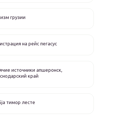
изм грузии
истрация на рейс пегасус
ячие источники апшеронск,
снодарский край
ja тимор лесте