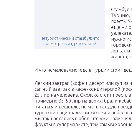
Стамбул 
Турцию, 
поесть. 
еще ни ра
увлекате
Нетуристический стамбул: что
нужно ис
посмотреть и где погулять?
городски
лотках и
живота, 
И что немаловажно, еда в Турции стоит де
Легкий завтрак (кофе + десерт или суп из 
сытный завтрак в кафе-кондитерской (кофе
25 лир на человека. Сколько стоит поесть в
примерно 35-50 лир на двоих: брали кебаб
питаться и дешевле, но мы в каждую поезд
турецкой национальной кухней и побалова
мы так наедались в обед, что ужин заменя
фрукты в супермаркете, тем самым хорошо