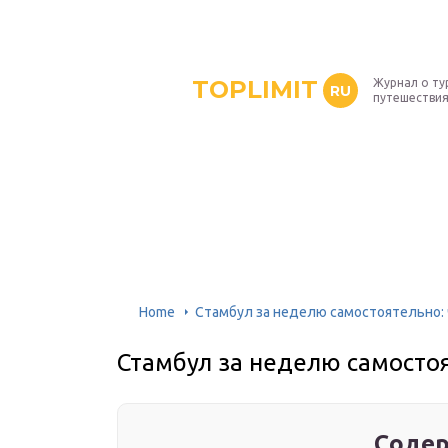
TOPLIMIT
Журнал о ту
RU
путешествия
Home
Стамбул за неделю самостоятельно:
Стамбул за неделю самостоя
Содер