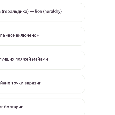
 (геральдика) — lion (heraldry)
па «все включено»
 лучших пляжей майами
йние точки евразии
г болгарии