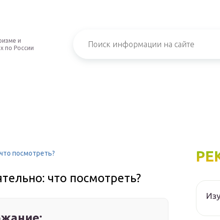
ризме и
х по России
РЕ
 что посмотреть?
тельно: что посмотреть?
Изу
жание: