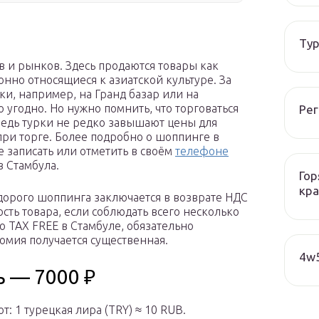
Тур
в и рынков. Здесь продаются товары как
нно относящиеся к азиатской культуре. За
и, например, на Гранд базар или на
о угодно. Но нужно помнить, что торговаться
Рег
ведь турки не редко завышают цены для
 при торге. Более подробно о шоппинге в
е записать или отметить в своём
телефоне
 Стамбула.
Гор
кра
дорого шоппинга заключается в возврате НДС
ость товара, если соблюдать всего несколько
о TAX FREE в Стамбуле, обязательно
омия получается существенная.
4w5
ь — 7000 ₽
т: 1 турецкая лира (TRY) ≈ 10 RUB.