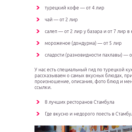
турецкий кофе — от 4 лир
чай — от 2 лир
салеп — от 2 лир у базара и от 7 лир в
мороженое (дондурма) — от 5 лир
сладости (разновидности пахлавы) — от
У нас есть специальный гид по турецкой к
рассказываем о самых вкусных блюдах, пр
произношение, описания, фото блюд и мен
ссылки.
8 лучших ресторанов Стамбула
Где вкусно и недорого поесть в Стамбу