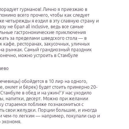
порадует гурманов! Лично я приезжаю в
помимо всего прочего, чтобы как следует
Уже четырежды я ездил в эту славную страну и
зу не брал all inclusive, ведь все самые
льные гастрономические приключения
кать за пределами шведского стола — в
х кафе, ресторанах, закусочных, уличных
 на рынках. Самый грандиозный праздник
конечно, можно устроить в Стамбуле
шево
чечевицы) обойдется в 10 лир на одного,
, омлет и бёрек) будет стоить примерно 20-
 Стамбуле в обед и на ужин? У нас уходило
ы, напитки, десерт. Можно при желании
ку стараемся поближе познакомиться с
ть свои желудки. Порции большие, и иногда
ли чем-то легким — например, покупали сыр и
 экономя.