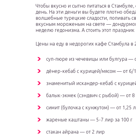
Чтобы вкусно и сытно питаться в Стамбуле,
день. На эти деньги вы будете плотно обеда
волшебные турецкие сладости, попивать с
вкусным мороженым на свете — дондурмой.
неделю гедонизма. А стоить этот праздник 
Цены на еду в недорогих кафе Стамбула в 2
суп-пюре из чечевицы или булгура — 
дёнер-кебаб с курицей/мясом — от 6/
знаменитый искандер-кебаб с курицей
балык-экмек (сэндвич с рыбой) — от 8
симит (булочка с кунжутом) — от 1,25 
жареные каштаны — 5-7 лир за 100 г
стакан айрана — от 2 лир