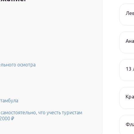
Лев
l
Ана
ельного осмотра
13
Кра
Стамбула
самостоятельно, что учесть туристам
2000 ₽
Фла