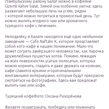
стамбульскому району Балат можно в кофейне
Gizemli kahve balat. Зимой она особенно уютна: здесь
разжигают небольшую печь на углях, рядом
с которой можно погреться в промозглый день. Тут
можно выпить ягодного чаю или ароматного
турецкого кофе с печеньем.
Неподалёку в Балате находится ещё одно необычное
заведение — Cafe Naftalin К, которое представляет
собой кото-кафе в нашем понимании. Мало что
может согреть замёрзшего человека так, как парочка
дружелюбных пушистых котов. Помимо лежащих
на всех поверхностях усатых-полосатых, которых
можно кормить, гладить и даже держать на коленях,
кафе славится яркими и оригинальными
винтажными интерьерами, которые будут прекрасно
смотреться на фотографиях. Здесь вам предложат
выпить чаю или кофе.
Турецкий кофеФото: Оксана Разорёнова
Желаете позавтракать, пообедать или поужинать