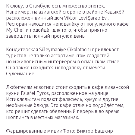
К слову, в Стамбуле есть множество энотек.
Например, на азиатской стороне в районе Кадыкёй
расположен винный дом Viktor Levi Şarap Evi.
Ресторан находится неподалёку от популярного кафе
My Chef и подойдёт для того, чтобы приятно
завершить полный прогулок день.
Кондитерская Süleymaniye Çikolatacısı привлекает
туристов не только ассортиментом сладостей,
но и живописным интерьером в османском стиле.
Она также находится неподалёку от мечети
Сулеймание.
Любителям экзотики стоит сходить в кафе ливанской
кухни Falafel Tyros, расположенное на улице
Истикляль: там подают фалафель, хумус и другие
необычные блюда. Это кафе отлично подойдёт тем,
кто решит сделать обеденный перерыв во время
шоппинга в местных магазинах.
Фаршированные мидииФото: Виктор Башкир