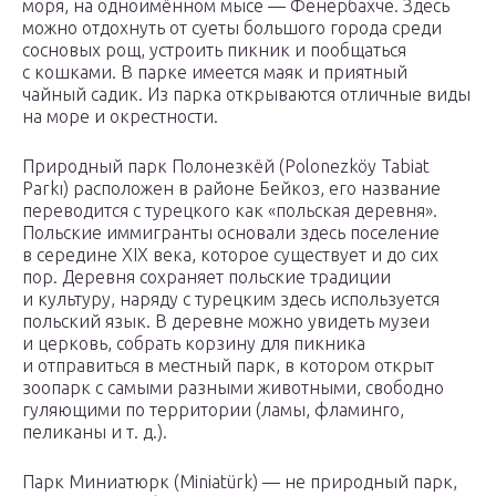
моря, на одноимённом мысе — Фенербахче. Здесь
можно отдохнуть от суеты большого города среди
сосновых рощ, устроить пикник и пообщаться
с кошками. В парке имеется маяк и приятный
чайный садик. Из парка открываются отличные виды
на море и окрестности.
Природный парк Полонезкёй (Polonezköy Tabiat
Parkı) расположен в районе Бейкоз, его название
переводится с турецкого как «польская деревня».
Польские иммигранты основали здесь поселение
в середине XIX века, которое существует и до сих
пор. Деревня сохраняет польские традиции
и культуру, наряду с турецким здесь используется
польский язык. В деревне можно увидеть музеи
и церковь, собрать корзину для пикника
и отправиться в местный парк, в котором открыт
зоопарк с самыми разными животными, свободно
гуляющими по территории (ламы, фламинго,
пеликаны и т. д.).
Парк Миниатюрк (Miniatürk) — не природный парк,