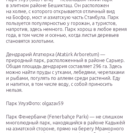
в элитном районе Бешикташ. Он расположен
на холме, с которого открывается отличный вид
на Босфор, мост и азиатскую часть Стамбула. Парк
пользуется популярностью у горожан, а туристов,
напротив, здесь немного. Парк хорош в любое время
года, в том числе и осенью, когда листья деревьев
становятся золотыми.
Дендрарий Ататюрка (Atatürk Arboretum) —
природный парк, расположенный в районе Сарыер.
Общая площадь дендрария составляет 296 га. Здесь
можно найти пруды с утками, лебедями, черепахами
и рыбами, погулять по аллеям среди растений. Еду
и напитки, в том числе воду, с собой приносить
нельзя.
Парк УлузФото: olgazav59
Парк Фенербахче (Fenerbahçe Parkı) — не слишком
многолюдный парк, находящийся в районе Кадыкёй
на азиатской стороне, прямо на берегу Мраморного