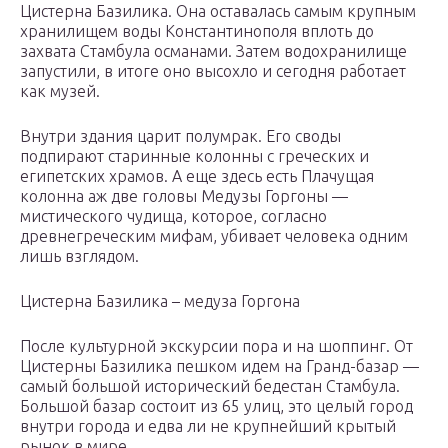
Цистерна Базилика. Она оставалась самым крупным
хранилищем воды Константинополя вплоть до
захвата Стамбула османами. Затем водохранилище
запустили, в итоге оно высохло и сегодня работает
как музей.
Внутри здания царит полумрак. Его своды
подпирают старинные колонны с греческих и
египетских храмов. А еще здесь есть Плачущая
колонна аж две головы Медузы Горгоны —
мистического чудища, которое, согласно
древнегреческим мифам, убивает человека одним
лишь взглядом.
Цистерна Базилика – медуза Горгона
После культурной экскурсии пора и на шоппинг. От
Цистерны Базилика пешком идем на Гранд-базар —
самый большой исторический бедестан Стамбула.
Большой базар состоит из 65 улиц, это целый город
внутри города и едва ли не крупнейший крытый
рынок в мире.