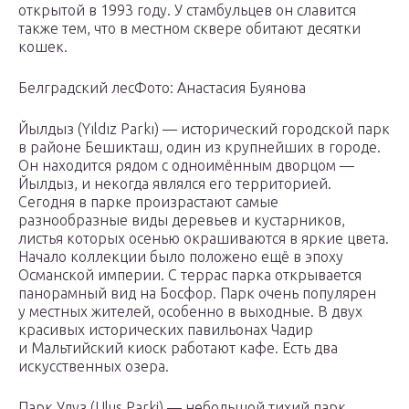
открытой в 1993 году. У стамбульцев он славится
также тем, что в местном сквере обитают десятки
кошек.
Белградский лесФото: Анастасия Буянова
Йылдыз (Yıldız Parkı) — исторический городской парк
в районе Бешикташ, один из крупнейших в городе.
Он находится рядом с одноимённым дворцом —
Йылдыз, и некогда являлся его территорией.
Сегодня в парке произрастают самые
разнообразные виды деревьев и кустарников,
листья которых осенью окрашиваются в яркие цвета.
Начало коллекции было положено ещё в эпоху
Османской империи. С террас парка открывается
панорамный вид на Босфор. Парк очень популярен
у местных жителей, особенно в выходные. В двух
красивых исторических павильонах Чадир
и Мальтийский киоск работают кафе. Есть два
искусственных озера.
Парк Улуз (Ulus Parki) — небольшой тихий парк