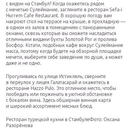
с видом на Стамбул? Когда окажетесь рядом
с мечетью Сулеймание, загляните в ресторан Sefa-i
Hurrem Cafe Restaurant. В хорошую погоду вам
накроют стол на террасе на крыше, в прохладную —
в одном из залов в помещениях с панорамными
окнами, сквозь которые вы сможете насладиться
отличными видами бухты Золотой Рог и пролива
Босфор. Кстати, подобных кафе вокруг Сулеймание
масса, поэтому когда будете на обзорной площадке
мечети, выберите себе заведение по душе, а может
даже и не одно.
Прогуливаясь по улице Истикляль, сверните
в переулок у лицея Галатасарай и окажетесь в
ресторане Hazzo Pulo. Это отличное место, чтобы
пообедать или поужинать в уютной обстановке
с бокалом вина. Здесь обширная винная карта
и широкий ассортимент мясных блюд.
Ресторан турецкой кухни в СтамбулеФото: Оксана
Разорёнова