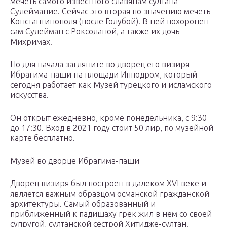
мечеть самого известного славянам султана —
Сулеймание. Сейчас это вторая по значению мечеть
Константинополя (после Голубой). В ней похоронен
сам Сулейман с Роксоланой, а также их дочь
Михримах.
Но для начала загляните во дворец его визиря
Ибрагима-паши на площади Ипподром, который
сегодня работает как Музей турецкого и исламского
искусства.
Он открыт ежедневно, кроме понедельника, с 9:30
до 17:30. Вход в 2021 году стоит 50 лир, по музейной
карте бесплатно.
Музей во дворце Ибрагима-паши
Дворец визиря был построен в далеком XVI веке и
является важным образцом османской гражданской
архитектуры. Самый образованный и
приближенный к падишаху грек жил в нем со своей
супругой, султанской сестрой Хитидже-султан.