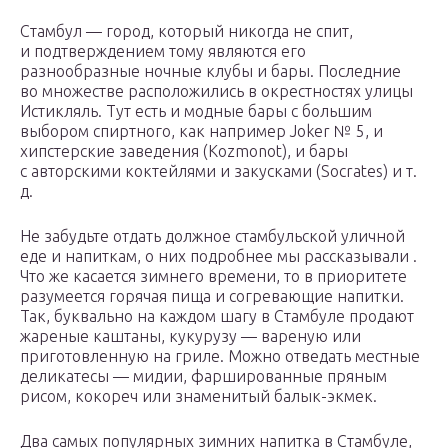
Стамбул — город, который никогда не спит,
и подтверждением тому являются его
разнообразные ночные клубы и бары. Последние
во множестве расположились в окрестностях улицы
Истикляль. Тут есть и модные бары с большим
выбором спиртного, как например Joker № 5, и
хипстерские заведения (Kozmonot), и бары
с авторскими коктейлями и закусками (Socrates) и т.
д.
Не забудьте отдать должное стамбульской уличной
еде и напиткам, о них подробнее мы рассказывали .
Что же касается зимнего времени, то в приоритете
разумеется горячая пища и согревающие напитки.
Так, буквально на каждом шагу в Стамбуле продают
жареные каштаны, кукурузу — вареную или
приготовленную на гриле. Можно отведать местные
деликатесы — мидии, фаршированные пряным
рисом, кокореч или знаменитый балык-экмек.
Два самых популярных зимних напитка в Стамбуле,