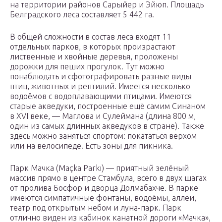
на территории районов Сарыйер и Эйюп. Площадь
Белградского леса составляет 5 442 га.
В общей сложности в состав леса входят 11
отдельных парков, в которых произрастают
лиственные и хвойные деревья, проложены
дорожки для пеших прогулок. Тут можно
понаблюдать и сфотографировать разные виды
птиц, животных и рептилий. Имеется несколько
водоёмов с водоплавающими птицами. Имеются
старые акведуки, построенные ещё самим Синаном
в XVI веке, — Маглова и Сулеймана (длина 800 м,
один из самых длинных акведуков в стране). Также
здесь можно заняться спортом: покататься верхом
или на велосипеде. Есть зоны для пикника.
Парк Мачка (Maçka Parkı) — приятный зелёный
массив прямо в центре Стамбула, всего в двух шагах
от пролива Босфор и дворца Долмабахче. В парке
имеются симпатичные фонтаны, водоёмы, аллеи,
театр под открытым небом и луна-парк. Парк
отлично виден из кабинок канатной дороги «Мачка»,