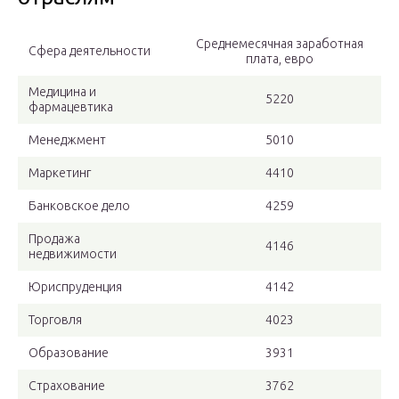
Среднемесячная заработная
Сфера деятельности
плата, евро
Медицина и
5220
фармацевтика
Менеджмент
5010
Маркетинг
4410
Банковское дело
4259
Продажа
4146
недвижимости
Юриспруденция
4142
Торговля
4023
Образование
3931
Страхование
3762