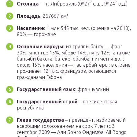
Столица
— г. Либревиль (0º27´ с.ш., 9º24´ в.д.)
Площадь
: 267667 км²
Население
: 1 млн 545 тыс. чел. (оценка на 2010),
80% — горожане
Основные народы:
из группы банту — фанг
30%, мпонгве 15%, мбеде 14%, пуну 12%; а также
баньяби бакота, батеке, обамба, пигмеи и др. ;
около 15% населения — гастарбайтеры; в стране
проживает 12 тыс. французов, остающихся
гражданами Габона
Государственный язык
: французский
Государственный строй
– президентская
республика
Глава государства
– президент, избираемый
всеобщим голосованием на срок 7 лет (с 3
сентября 2009 — Али Бонго Ондимба, Ali Bongo