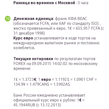
Разница во времени с Москвой
-3 часа
Денежная единица
: франк КФА BEAC
(обозначается FCFA, или XAF по стандарту ISO) ,
жестко привязанный к евро. 1€ = 655,957 FCFA (c
31 декабря 1998)
Курс евро
устанавливается в ходе торгов на
международном валютном рынке и постоянно
колеблется.
Текущие котировки
по результатам торгов
FOREX на 09.09.2015 14:02:02 по московскому
времени:
1£ = 1.3723
€
; 1
евро
= 1.1192$ = 1.0901 CHF =
134.9¥ = 1.479CAN$ = 1.5902A$
Банк России ежедневно устанавливает
официальный курс евро к рублю: 1
€
=
45.1944RUB (c 13.12.2013)