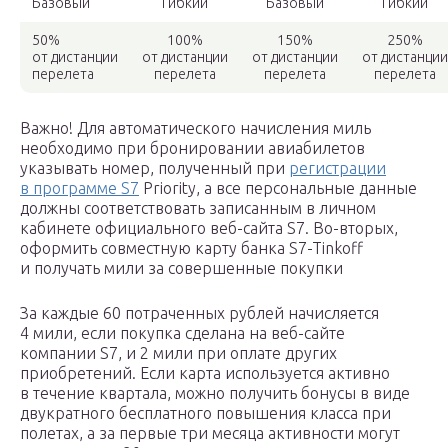
Базовый
Гибкий
Базовый
Гибкий
50%
100%
150%
250%
от дистанции
от дистанции
от дистанции
от дистанции
перелета
перелета
перелета
перелета
Важно! Для автоматического начисления миль
необходимо при бронировании авиабилетов
указывать номер, полученный при
регистрации
в программе S7
Priority, а все персональные данные
должны соответствовать записанным в личном
кабинете официального веб-сайта S7. Во-вторых,
оформить совместную карту банка S7-Tinkoff
и получать мили за совершенные покупки
За каждые 60 потраченных рублей начисляется
4 мили, если покупка сделана на веб-сайте
компании S7, и 2 мили при оплате других
приобретений. Если карта используется активно
в течение квартала, можно получить бонусы в виде
двукратного бесплатного повышения класса при
полетах, а за первые три месяца активности могут