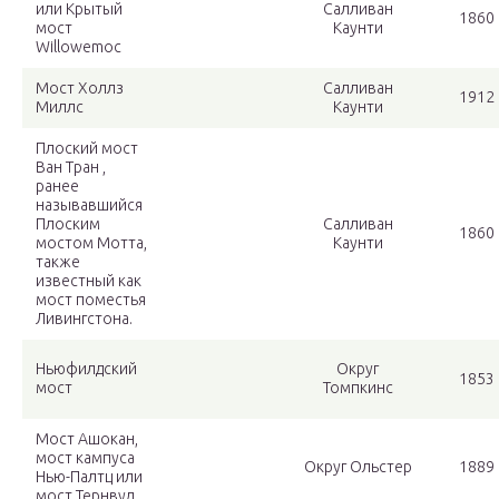
или Крытый
Салливан
1860 
мост
Каунти
Willowemoc
Мост Холлз
Салливан
1912 
Миллс
Каунти
Плоский мост
Ван Тран ,
ранее
называвшийся
Плоским
Салливан
1860 
мостом Мотта,
Каунти
также
известный как
мост поместья
Ливингстона.
Ньюфилдский
Округ
1853 
мост
Томпкинс
Мост Ашокан,
мост кампуса
Округ Ольстер
1889 
Нью-Палтц или
мост Тернвуд