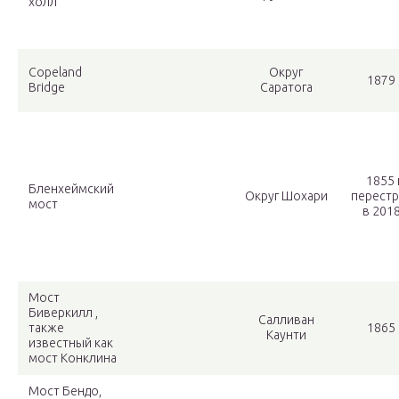
холл
Copeland
Округ
1879 
Bridge
Саратога
1855 г
Бленхеймский
Округ Шохари
перест
мост
в 2018
Мост
Биверкилл ,
Салливан
также
1865 
Каунти
известный как
мост Конклина
Мост Бендо,