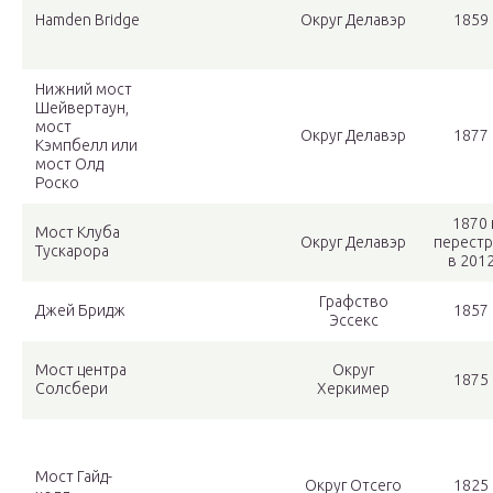
Hamden Bridge
Округ Делавэр
1859 
Нижний мост
Шейвертаун,
мост
Округ Делавэр
1877 
Кэмпбелл или
мост Олд
Роско
1870 г
Мост Клуба
Округ Делавэр
перест
Тускарора
в 2012
Графство
Джей Бридж
1857 
Эссекс
Мост центра
Округ
1875 
Солсбери
Херкимер
Мост Гайд-
Округ Отсего
1825 