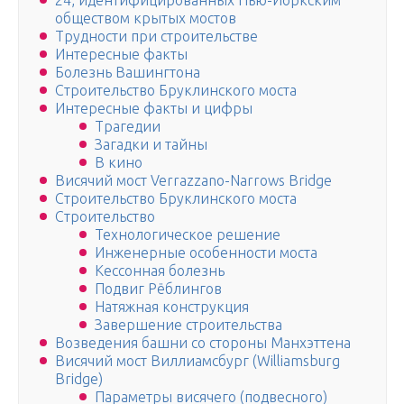
24, идентифицированных Нью-Йоркским
обществом крытых мостов
Трудности при строительстве
Интересные факты
Болезнь Вашингтона
Строительство Бруклинского моста
Интересные факты и цифры
Трагедии
Загадки и тайны
В кино
Висячий мост Verrazzano-Narrows Bridge
Строительство Бруклинского моста
Строительство
Технологическое решение
Инженерные особенности моста
Кессонная болезнь
Подвиг Рёблингов
Натяжная конструкция
Завершение строительства
Возведения башни со стороны Манхэттена
Висячий мост Виллиамсбург (Williamsburg
Bridge)
Параметры висячего (подвесного)