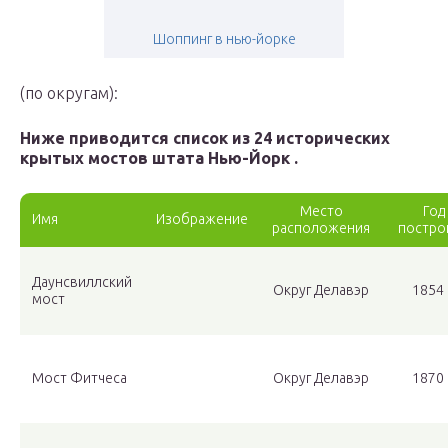
Шоппинг в нью-йорке
(по округам):
Ниже приводится список из 24 исторических
крытых мостов штата Нью-Йорк .
Место
Год
Имя
Изображение
расположения
постро
Даунсвиллский
Округ Делавэр
1854 
мост
Мост Фитчеса
Округ Делавэр
1870 