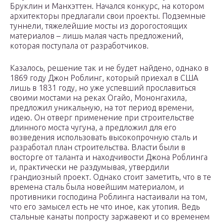
Бруклин и Манхэттен. Начался конкурс, на котором
архитекторы предлагали свои проекты. Подземные
туннели, тяжелейшие мосты из дорогостоящих
материалов – лишь малая часть предложений,
которая поступала от разработчиков.
Казалось, решение так и не будет найдено, однако в
1869 году Джон Роблинг, который приехал в США
лишь в 1831 году, но уже успевший прославиться
своими мостами на реках Огайо, Мононгахила,
предложил уникальную, на тот период времени,
идею. Он отверг применение при строительстве
длинного моста чугуна, а предложил для его
возведения использовать высокопрочную сталь и
разработал план строительства. Власти были в
восторге от таланта и находчивости Джона Роблинга
и, практически не раздумывая, утвердили
грандиозный проект. Однако стоит заметить, что в те
времена сталь была новейшим материалом, и
противники господина Роблинга настаивали на том,
что его замысел есть не что иное, как утопия. Ведь
стальные канаты попросту заржавеют и со временем