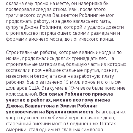
оказана ему прямо на месте, он наверняка бы
последовал вслед за отцом. Увы, после этого
трагического случая Вашингтон Роблинг не мог
продолжать работу, и за дело взялась его мать,
супруга Джона Роблинга, которой и удалось довести
строительство потрясающего своими размерами и
формами висячего моста, до логического конца.
Строительные работы, которые велись иногда и по
ночам, продолжались долгих тринадцать лет. На
строительные материалы, большую часть из которых
составляли прочнейшие стальные прутья, гранит,
известняк и бетон; а также на заработную плату
рабочих, было затрачено 15 миллионов и сто тысяч
долларов США. Эта сумма в 19-м веке была поистине
колоссальной.
Вся семья Роблингов приняла
участие в работах, именно поэтому имена
Джона, Вашингтона и Эмили Роблинг
увековечили на Бруклинском мосту
. Благодаря их
упорству и непоколебимой вере в начатое дело,
старейший висячий мост в Соединенных Штатах
Америки, стал одним из главных символов