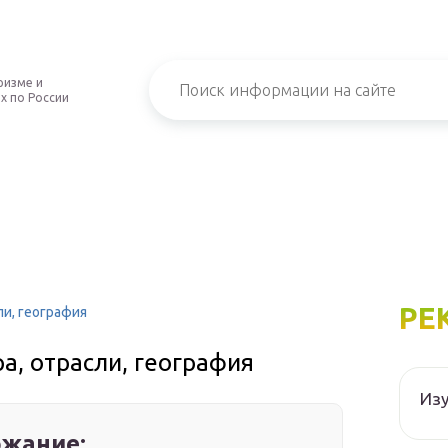
ризме и
х по России
РЕ
ли, география
а, отрасли, география
Изу
жание: