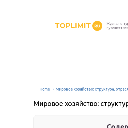
TOPLIMIT
Журнал о ту
RU
путешествия
Home
Мировое хозяйство: структура, отрас
Мировое хозяйство: структур
Содер