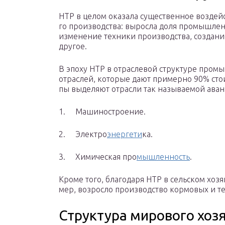
НТР в целом ока­за­ла су­ще­ствен­ное воз­дей­с
го про­из­вод­ства: вы­рос­ла доля про­мыш­ле
из­ме­не­ние тех­ни­ки про­из­вод­ства, со­зда­ни
дру­гое.
В эпоху НТР в от­рас­ле­вой струк­ту­ре про­мыш
от­рас­лей, ко­то­рые дают при­мер­но 90% сто­и
пы вы­де­ля­ют от­рас­ли так на­зы­ва­е­мой ава
1. Ма­ши­но­стро­е­ние.
2. Элек­тро­
энер­ге­ти
­ка.
3. Хи­ми­че­ская про­
мыш­лен­ность
.
Кроме того, бла­го­да­ря НТР в сель­ском хо­зя
мер, воз­рос­ло про­из­вод­ство кор­мо­вых и те
Структура мирового хозя