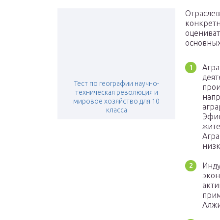
Отраслев
конкретн
оцениват
основных
Агра
деят
Тест по географии научно-
прои
техническая революция и
напр
мировое хозяйство для 10
агра
класса
Эфио
жите
Агра
низк
Инду
экон
акти
прим
Алжи