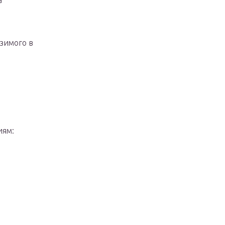
а
зимого в
иям: