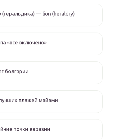
 (геральдика) — lion (heraldry)
па «все включено»
г болгарии
 лучших пляжей майами
йние точки евразии