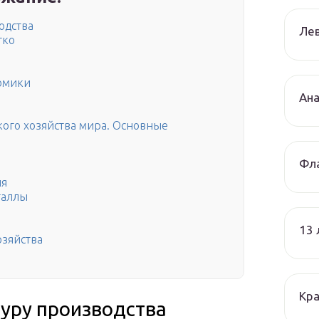
одства
Лев
тко
омики
Ана
кого хозяйства мира. Основные
Фла
ия
таллы
13
озяйства
Кра
туру производства