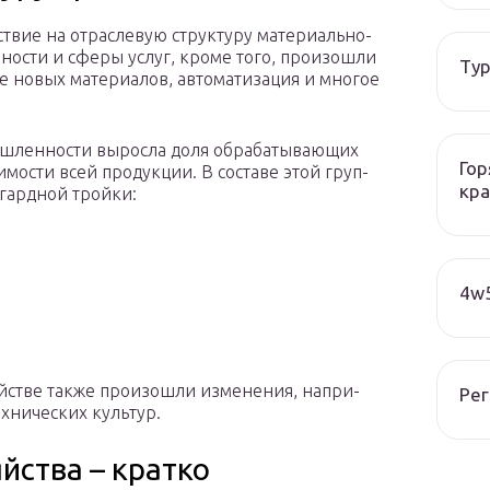
твие на от­рас­ле­вую струк­ту­ру ма­те­ри­аль­но­
н­но­сти и сферы услуг, кроме того, про­изо­шли
Тур
е новых ма­те­ри­а­лов, ав­то­ма­ти­за­ция и мно­гое
­лен­но­сти вы­рос­ла доля об­ра­ба­ты­ва­ю­щих
Гор
­мо­сти всей про­дук­ции. В со­ста­ве этой груп­
кра
н­гард­ной трой­ки:
4w5
й­стве также про­изо­шли из­ме­не­ния, на­при­
Рег
х­ни­че­ских куль­тур.
йства – кратко