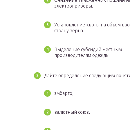
Снижение таможенных пошлин н
электроприборы.
Установление квоты на объем вво
страну зерна.
Выделение субсидий местным
производителям одежды.
Дайте определение следующим понят
эмбарго,
валютный союз,