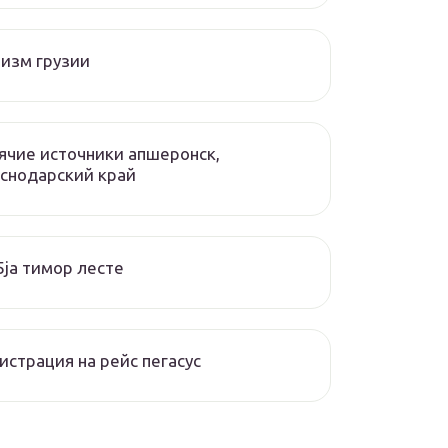
изм грузии
ячие источники апшеронск,
снодарский край
ja тимор лесте
истрация на рейс пегасус